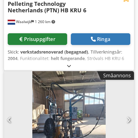
Pelleting Technology
Netherlands (PTN)
HB KRU 6
Waalwijk
1 260 km
Prisuppgifter
Ringa
Skick:
verkstadsrenoverad (begagnad)
, Tillverkningsår:
2004
, Funktionalitet:
helt fungerande
, Strövals HB KRU 6
Längd och diameter på strövals: 1740 x Ø 250 mm Motor:
7,5 och 11 kW Dkodpjra Dn Ssfx Aifjr Vikt: 2100 kg
Småannons