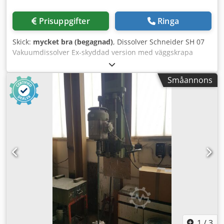
Prisuppgifter
Ringa
Skick:
mycket bra (begagnad)
, Dissolver Schneider SH 07
Vakuumdissolver Ex-skyddad version med väggskrapa
Drivkraft 13 kW Effekt väggskrapa 2,5 kW Varvtalsområde
380-2000 1/min Blandningsbehållare i rostfritt stål,
Småannons
dubbelmantlad, 2 x 100 l nyttovolym, 50 l kapacitet för
värmeväxlarrum Dkodpfxeimgqms Aifjr
Blandningsbehållare i rostfritt stål 1 x 200 l Mycket gott
skick, kommer direkt från produktionen!!!
1
/
3