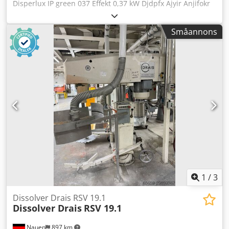
Disperlux IP green 037 Effekt 0,37 kW Djdpfx Ajyir Anjifokr
Varvtalsområde 0-12000 varv/min Mycket gott, driftklart
skick, direkt från produktionen!!!
Småannons
1
/
3
Dissolver Drais RSV 19.1
Dissolver Drais
RSV 19.1
Nauen
897 km