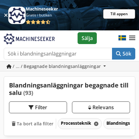
Machineseeker
Till appen
Gratis i butiken
Sälja
Sök
/ ... / Begagnade blandningsanläggningar
Blandningsanläggningar begagnade till
salu
(93)
Filter
Relevans
Processteknik
Blandningsanl
Ta bort alla filter