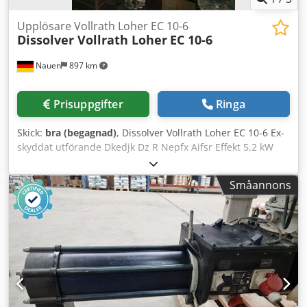
Upplösare Vollrath Loher EC 10-6
Dissolver Vollrath Loher
EC 10-6
Nauen
897 km
Prisuppgifter
Ringa
Skick:
bra (begagnad)
, Dissolver Vollrath Loher EC 10-6 Ex-
skyddat utförande Dkedjk Dz R Nepfx Aifsr Effekt 5,2 kW
Småannons