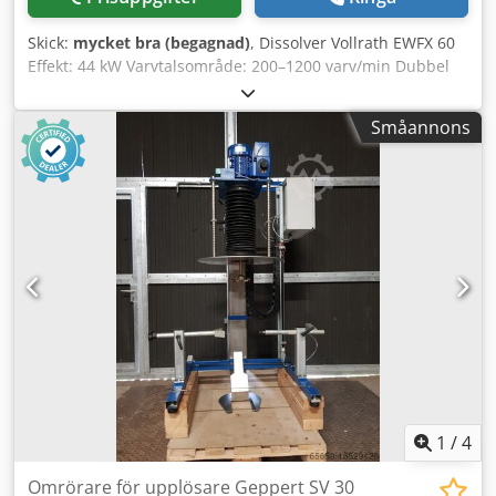
Skick:
mycket bra (begagnad)
, Dissolver Vollrath EWFX 60
Effekt: 44 kW Varvtalsområde: 200–1200 varv/min Dubbel
tandad skiva med väggskrapa Elskåp med
frekvensomriktare Djdpfx Aijrqfqtefjkr 2 x rostfria
Småannons
blandningstankar, vardera 1 350 liter Mycket gott skick,
direkt från produktion!
1
/
4
Omrörare för upplösare Geppert SV 30