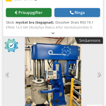
Prisuppgifter
Ringa
Skick:
mycket bra (begagnad)
, Dissolver Drais RSV 19.1
Effekt 14,5 kW Dksdpfxjx Rwtco Aifor Varvtalsområde 0-
1850 varv/min Komplett med styrskåp Mycket gott driftklart
skick, direkt från produktionen!
Småannons