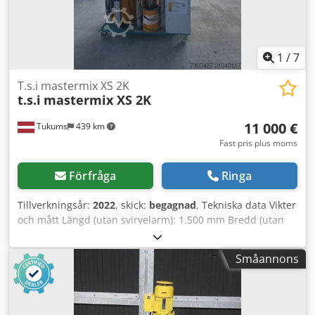
1
/
7
T.s.i mastermix XS 2K
t.s.i
mastermix XS 2K
11 000 €
Tukums
439 km
Fast pris plus moms
Förfråga
Ringa
Tillverkningsår:
2022
, skick:
begagnad
, Tekniska data Vikter
och mått Längd (utan svirvelarm): 1.500 mm Bredd (utan
svirvelarm): 1.000 mm Höjd (med svirvelarm): 2.500 mm
Vikt utan trummor: ca 750 kg Vikt med trummor: ca 1.080
Småannons
kg Specifikationer/Effekt Elanslutning: 3-fas 400V / 50 Hz /
16 A Dsdpfx Asyni Tzeifekr Effektförbrukning: 3.500 W
Lufttryck (max): 6 bar (torr luft) Hydrauliskt tryck: < 150 bar
Materialtryck: < 345 bar Ljudnivå: < 72 dB (A)