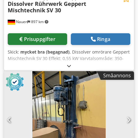
Dissolver Rührwerk Geppert
Mischtechnik
SV 30
Nauen
897 km
Prisuppgifter
Ringa
Skick:
mycket bra (begagnad)
, Dissolver omrörare Geppert
Mischtechnik SV 30 Effekt: 0,55 kW Varvtalsområde: 350-
1500 varv/min Dodpot Eq Dhefx Aifokr Styrskåp med
integrerad frekvensomriktare Mobil, lätt att flytta på hjul
Småannons
Mycket gott skick, direkt från produktionen!!!