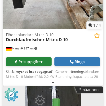
1
/
4
Flödesblandare M-tec D 10
Durchlaufmischer M-tec
D 10
Nauen
897 km
Prisuppgifter
Ringa
Skick:
mycket bra (begagnad)
, Genomströmningsblandare
M-tec D 10 Motoreffekt: 2,2 kW Blandningskapacitet: ca 20
l/min 14 stycken tillgängliga Dkedpfx Aeirfp Ioifsr Mycket
gott, direkt produktionsklart skick!
Småannons