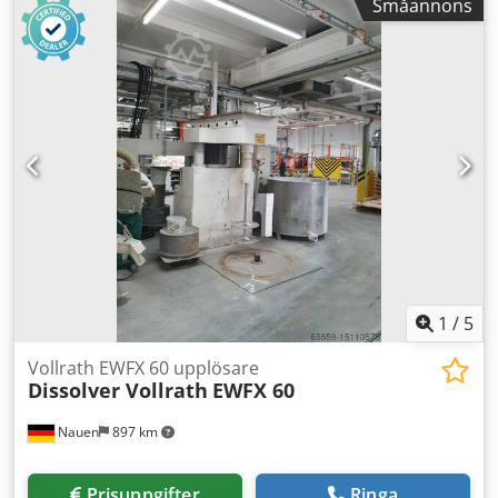
Småannons
produktionen!
1
/
5
Vollrath EWFX 60 upplösare
Dissolver Vollrath
EWFX 60
Nauen
897 km
Prisuppgifter
Ringa