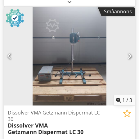
Varvtalsområde 80–400 1/min Blandningsbehållare i
rostfritt stål, 350 l Mobil på hjul Dodpfoh Hyu Njx Aifskr
Småannons
Fabriksskick (oanvänd)
1
/
3
Dissolver VMA Getzmann Dispermat LC
30
Dissolver VMA
Getzmann
Dispermat LC 30