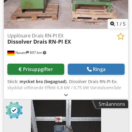
1
/
5
Upplösare Drais RN-PI EX
Dissolver Drais
RN-PI EX
Nauen
897 km
Prisuppgifter
Ringa
Skick:
mycket bra (begagnad)
, Dissolver Drais RN-PI Ex-
skyddat utförande Effekt 6,8 kW / 0,75 kW Varvtalsområde
0–4000 varv/min Tandad skiva 20 cm Dsdoh U R S Aspfx
Aifokr Mycket gott skick, direkt från produktionen!
Småannons