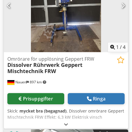
1
/
4
Omrörare för upplösning Geppert FRW
Dissolver Rührwerk Geppert
Mischtechnik
FRW
Nauen
897 km
Prisuppgifter
Ringa
Skick:
mycket bra (begagnad)
, Dissolver omrörare Geppert
Mischtechnik FRW Effekt: 6,3 kW Elektrisk vinsch
Varvtalsområde: 320–2250 varv/min Dsdpfx Aisq H R
Rqofekr Mobil, rullbar på hjul Mycket bra skick, direkt från