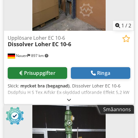
1
/
2
Upplösare Loher EC 10-6
Dissolver Loher
EC 10-6
Nauen
897 km
Prisuppgifter
Ringa
Skick:
mycket bra (begagnad)
, Dissolver Loher EC 10-6
Dsdpfsiu H S Tex Aifskr Ex-skyddad utförande Effekt 5,2 kW
Småannons