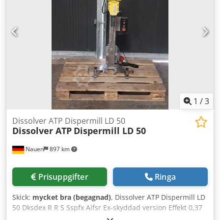
1
/
3
Dissolver ATP Dispermill LD 50
Dissolver ATP
Dispermill LD 50
Nauen
897 km
Prisuppgifter
Ringa
Skick:
mycket bra (begagnad)
, Dissolver ATP Dispermill LD
50 Dksdex R R S Sspfx Aifsr Ex-skyddad version Effekt 0,37
kW Varvtalsområde 930-8400 varv/min Tandad skiva 50