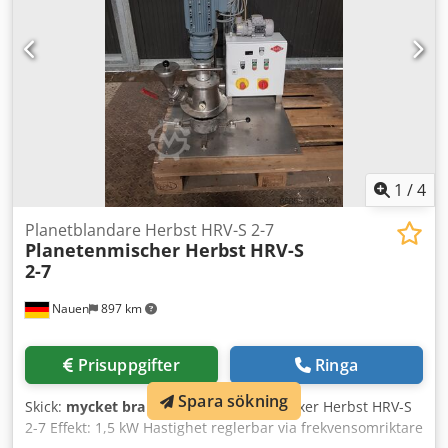
1
/
4
Planetblandare Herbst HRV-S 2-7
Planetenmischer Herbst
HRV-S
2-7
Nauen
897 km
Prisuppgifter
Ringa
Spara sökning
Skick:
mycket bra (begagnad)
, Planettmixer Herbst HRV-S
2-7 Effekt: 1,5 kW Hastighet reglerbar via frekvensomriktare