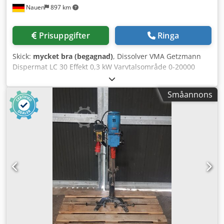
Nauen
897 km
Prisuppgifter
Ringa
Skick:
mycket bra (begagnad)
, Dissolver VMA Getzmann
Dispermat LC 30 Effekt 0,3 kW Varvtalsområde 0-20000
varv/min Dkjdpfoycb H Nex Aifer Tandad skiva 50 mm
Tillbehör på förfrågan Mycket gott skick, direkt från
Småannons
produktionen!!!