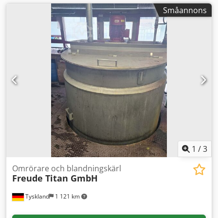
Småannons
1
/
3
Omrörare och blandningskärl
Freude Titan GmbH
Tyskland
1 121 km