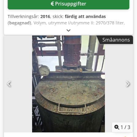
Prisuppgifter
Tillverkningsår:
2016
, skick:
färdig att användas
(begagnad)
, Volym, utrymme I/utrymme II: 2970/378 liter,
maximalt tillåtet driftstryck, utrymme I/utrymme II: 0/3,0
bar, maximalt tillåten driftstemperatur, utrymme I och
Småannons
utrymme II: 100 °C, provtryck: utrymme I/utrymme II: 0/4,5
bar. En inspektion på plats är möjlig. Dsdpfxezq Ebxs
Aifokr
1
/
3