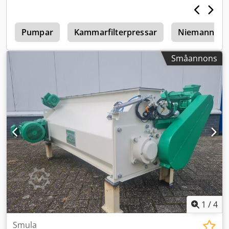
e
Pumpar
Kammarfilterpressar
Niemann Dis
Småannons
1
/
4
Smula