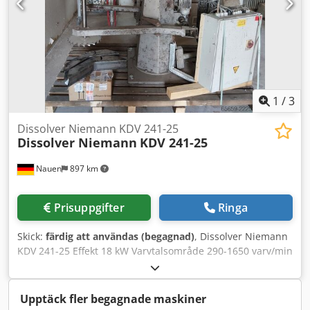
1
/
3
Dissolver Niemann KDV 241-25
Dissolver Niemann
KDV 241-25
Nauen
897 km
Prisuppgifter
Ringa
Skick:
färdig att användas (begagnad)
, Dissolver Niemann
KDV 241-25 Effekt 18 kW Varvtalsområde 290-1650 varv/min
Dedpozidd Asfx Aifskr Niemann Speedcontrol Alla
funktioner via manöverpanel Nya spännbackar Elektriskt
kärlklämfäste Styrskåp
Upptäck fler begagnade maskiner