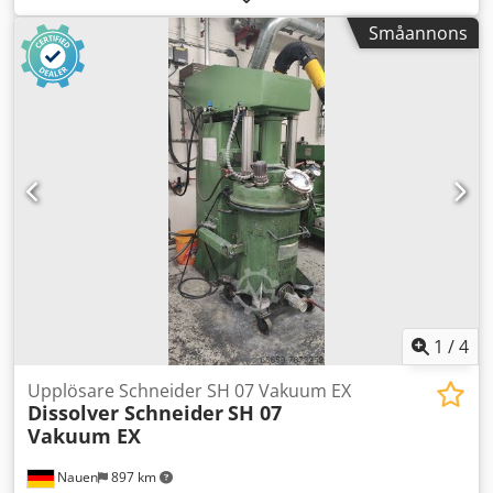
mm Mycket gott skick, direkt från produktionen!
Småannons
1
/
4
Upplösare Schneider SH 07 Vakuum EX
Dissolver Schneider
SH 07
Vakuum EX
Nauen
897 km