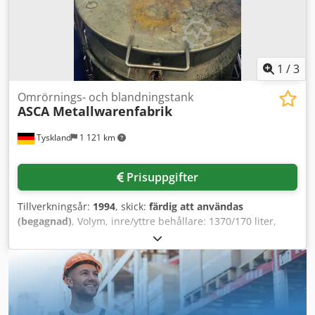
1
/
3
Omrörnings- och blandningstank
ASCA Metallwarenfabrik
Tyskland
1 121 km
Prisuppgifter
Tillverkningsår:
1994
, skick:
färdig att användas
(begagnad)
, Volym, inre/yttre behållare: 1370/170 liter,
tillåten driftstemperatur för inre och yttre behållare: 60 °C,
tillåtet drifttryck för yttre behållare: 3 bar. En inspektion på
plats kan ordnas. Djdpozq Eb Eefx Aifekr