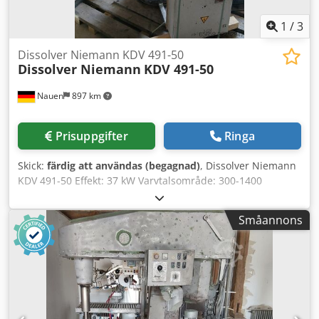
1
/
3
Dissolver Niemann KDV 491-50
Dissolver Niemann
KDV 491-50
Nauen
897 km
Prisuppgifter
Ringa
Skick:
färdig att användas (begagnad)
, Dissolver Niemann
KDV 491-50 Effekt: 37 kW Varvtalsområde: 300-1400
varv/min Niemann Speedcontrol Alla funktioner via
manöverlåda Nya spännbackar Elektrisk behållarspännare
Småannons
Dsdpfozidpxox Aifokr Ställskåp