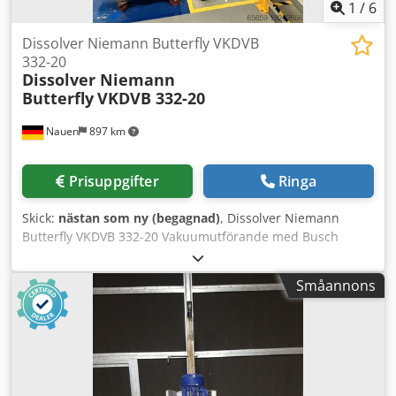
1
/
6
Dissolver Niemann Butterfly VKDVB
332-20
Dissolver Niemann
Butterfly
VKDVB 332-20
Nauen
897 km
Prisuppgifter
Ringa
Skick:
nästan som ny (begagnad)
, Dissolver Niemann
Butterfly VKDVB 332-20 Vakuumutförande med Busch
vakuumpump Effekt 15 kW med väggskrapa
Varvtalsområde 0-240 varv/min, justerbar via
Småannons
frekvensomriktare Styrskåp 3 blandningsbehållare à 300 l
rostfritt stål Passande till detta: Utpressningsanordning
Niemann/Gehalin H 500 D=700 mm för 300 l
blandningsbehållare Dsdpfxewmaxmj Aifjkr Toppenskick,
direkt från produktionen!!!