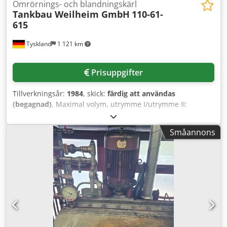
Omrörnings- och blandningskärl
Tankbau Weilheim GmbH
110-61-
615
Tyskland
1 121 km
Prisuppgifter
Tillverkningsår:
1984
, skick:
färdig att användas
(begagnad)
, Maximal volym, utrymme I/utrymme II:
580/173 liter, maximalt tillåten driftstemperatur för
utrymme I och utrymme II: 80 °C, maximalt tillåtet
Småannons
driftövertryck för utrymme II: 2 bar. En inspektion på plats
är möjlig. Dodpezq Eccjfx Aifekr