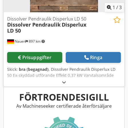
1
/
3
Dissolver Pendraulik Disperlux LD 50
Dissolver Pendraulik
Disperlux
LD 50
Nauen
897 km
Prisuppgifter
Ringa
Skick:
bra (begagnad)
, Dissolver Pendraulik Disperlux LD
50 Ex-skyddad utförande Effekt 0,37 kW Varvtalsområde
930–9400 1/min Dsdpjx R R H Nsfx Aifokr Tandad skiva 50
mm
FÖRTROENDESIGILL
Av Machineseeker certifierade återförsäljare