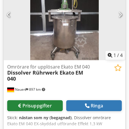
1
/
4
Omrörare för upplösare Ekato EM 040
Dissolver Rührwerk Ekato
EM
040
Nauen
897 km
Prisuppgifter
Ringa
Skick:
nästan som ny (begagnad)
, Dissolver omrörare
Ekato EM 040 EX-skyddad utförande Effekt 1,3 kW