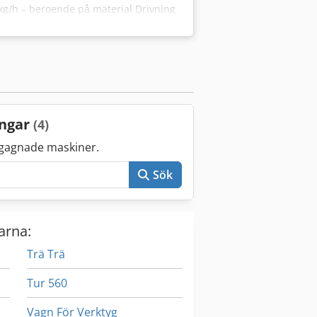
kg/h – beroende på material Drivning
uumpump med kondensatavskiljare 2x
> Smältfilter/siktväxlare >
sgranuering UWG > Skruvkonfiguration
 Ytterligare tillbehör Besök oss i vår
ng med ert material kan bokas efter
ingar
(4)
gagnade maskiner.
Sök
arna:
Trä Trä
Tur 560
Vagn För Verktyg