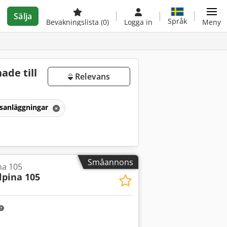
Sälja
Språk
Bevakningslista
(0)
Logga in
Meny
ade till
Relevans
nsanläggningar
Småannons
na 105
lpina 105