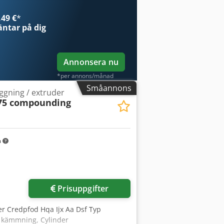
r för användning.
49 €
*
ntar på dig
Annonsera nu
*per annons/månad
Småannons
gning / extruder
75 compounding
m
Prisuppgifter
r Credpfod Hqa Ijx Aa Dsf Typ
t kämmning, Cylinder