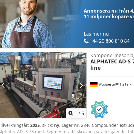
och fungerar felfritt. Anläggningen är i nyskick och omedelbart kla
Annonsera nu från 4,
11 miljoner köpare
vä
Läs mer nu
+44 20 806 810 84
Komponeringsanläg
ALPHATEC
AD-S 
line
Wuppertal
1 219 k
1
/
6
Tillverkningsår:
2025
, skick:
ny
, Lager-nr. 2846 Compounder-extrude
Alphatec AD-.S 75 med: Segmenterade skruvar, parallellgående, tä