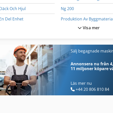
Däck Och Hjul
Ng 200
En Del Enhet
Produktion Av Byggmateria
Visa mer
Ex Press Center
Trailer För
Exte Rungene
Transport Motor
Fin Struktur
Trä Torktumlare
Sälj begagnade maski
Fönstret För
Trä Torktumlare Trä T
Annonsera nu från 4,
11 miljoner köpare
vä
Läs mer nu
+44 20 806 810 84