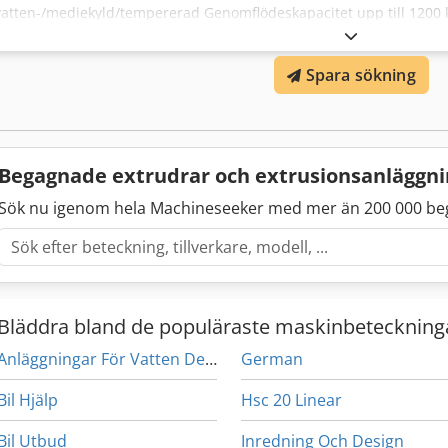
vatten-/mediekyld/tempererad Genomflödeskapacitet upp till 1200 
250 kW – AC 48 L/D R+W säkerhetskoppling 3x avgaszoner, 1x vak
sidomatningar typ ZS-B Siemens styrsystem med Touch HMI TILLVAL: 
Spara sökning
Granuleringssystem: Sträng ST-, vattenring WRG eller undervatten
enligt era krav > Materialdoseringar: volymetrisk eller gravimetrisk >
fabrik i Wuppertal. Anläggningen är demonstrationsklar, provkörni
överenskommelse.
Begagnade extrudrar och extrusionsanläggn
Sök nu igenom hela Machineseeker med mer än 200 000 be
Bläddra bland de populäraste maskinbeteckning
Anläggningar För Vatten Destillation
German
Bil Hjälp
Hsc 20 Linear
Bil Utbud
Inredning Och Design