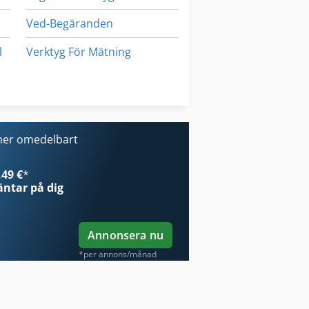
Ved-Begäranden
l
Verktyg För Mätning
Verktyg För Träbearbetning
Verktyg Och Fräs Grinder
ner omedelbart
orrt Kammare
49 €
*
ntar på dig
Annonsera nu
*per annons/månad