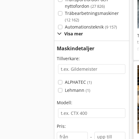
nyttofordon
(27 826)
Träbearbetningsmaskiner
(12 162)
Automationsteknik
(9 157)
Visa mer
Maskindetaljer
Tillverkare:
ALPHATEC
(1)
Lehmann
(1)
Modell:
Pris:
-