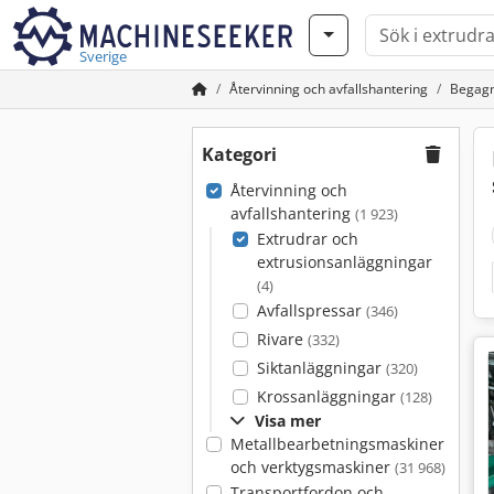
Sverige
Återvinning och avfallshantering
Begagn
Kategori
Återvinning och
avfallshantering
(1 923)
Extrudrar och
extrusionsanläggningar
(4)
Avfallspressar
(346)
Rivare
(332)
Siktanläggningar
(320)
Krossanläggningar
(128)
Visa mer
Metallbearbetningsmaskiner
och verktygsmaskiner
(31 968)
Transportfordon och