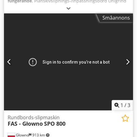
fungerande
, Planskivslipnings-/inpassningsbord Unigrind
KSM600 till salu. Utrustningen är i gott skick och fullt
fungerande. Möjlighet att besikta och testa på plats.
Småannons
Unigrind KSM600 är avsedd för slipning och inpassning av
plana tätningsytor. Lämplig för bearbetning och
renovering av ventil-, spjäll-, flänsytor samt andra
industriella komponenter. Specifikation: Modell: Unigrind
KSM600 Stationärt planslipnings-/inpassningsbord För
bearbetning av plana tätningsytor Lämplig för reparation
av ventiler, spjäll och flänsar Robust industrihölje Stabil
och noggrann bearbetning Enkel och bekväm användning
Dkedpfx Absy R Rl So Ujr Professionell industrimaskin Mer
information: Unigrind KSM600 Lämplig för verkstäder,
kraftverk, olje-, gas och processindustri. Vid ytterligare
frågor svarar vi gärna.
1
/
3
Rundbords-slipmaskin
FAS - Głowno
SPO 800
Głowno
913 km