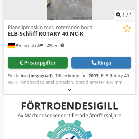
1
/
1
Planslipmaskin med roterande bord
ELB-Schliff
ROTARY 40 NC-K
Kleinwallstadt
1 290 km
Prisuppgifter
Ringa
Skick:
bra (begagnad)
, Tillverkningsår:
2003
, ELB Rotary 40
NC-K rondbordsplanslipmaskin, borddiameter 400 mm,
sliphöjd 300 mm, tillverkningsår 2003, ELN NC-K
styrsystem, spindeleffekt 4 kW, slipskiva 300 x 50 x 76,2
mm, rundbord med magnetisk spännplatta diameter 400
FÖRTROENDESIGILL
mm, helkapsling, kylvätskesystem med pappersbandfilter,
kan visas under ström, vi tar gärna hand om
Av Machineseeker certifierade återförsäljare
installation/utbildning samt efterföljande service på plats!
Finansiering/leasing, inget problem, vi lämnar gärna ett
erbjudande! Dsdpfx Absuiafuo Uokr