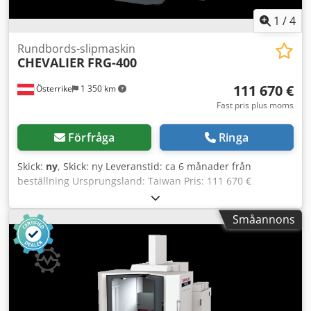
1
/
4
Rundbords-slipmaskin
CHEVALIER
FRG-400
111 670 €
Österrike
1 350 km
Fast pris plus moms
Förfråga
Ringa
Skick:
ny
, Skick: ny Leveranstid: ca 6 månader från
beställning Ursprungsland: Taiwan Pris: 111 670 €
Leasingkostnad: 2 110,56 €/månad Slip-längd: 400 mm
Avstånd spindel – bord: 500 mm Bord: 400 mm Max.
Småannons
slipradie: 225 mm Magnetplansplatta: 400 mm Max.
arbetsstyckets vikt: 50 kg Automatiskt vertikalmatning: 450
mm Spindelvarvtal: 500 – 2200 varv/min Spindelmotor: 5,5
kW Total anslutningseffekt: 19 kW Längd: 2800 mm Bredd:
2800 mm Höjd: 2610 mm Transportmått: 2850 x 2000 x
2470 mm Vikt: 3 450 kg Slipstensmått: Ø 355 x 38 x Ø 127