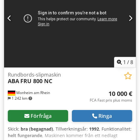
ca 3 kW Dkjdpfx Abszrpdmj Usr -Mått på slipskiva
200x80x78 mm -Maskinkåpa -Kylmedelsanläggning -
Dokumentation Mått: L x B x H 1,3 x 0,8 x 1,8 meter / Vikt ca
800 kg Med reservation för fel och slarv.
1
/
8
Rundbords-slipmaskin
ABA
FRU 800 NC
10 000 €
Monheim am Rhein
1 242 km
FCA Fast pris plus moms
Förfråga
Ringa
Skick:
bra (begagnad)
, Tillverkningsår:
1992
, Funktionalitet:
helt fungerande
, Maskinen kommer från ett nedlagt