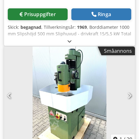
rörelse av slipvagnen - Manuell manöverpanel med
tryckknappar för manuell styrning av maskinen, t.ex.
Prisuppgifter
Ringa
dresserare fram/bak, tvärsläde fram/bak respektive
snigelgång, vertikalsläde upp/ner samt snigelgång - 2
Skick:
begagnad
, Tillverkningsår:
1969
, Borddiameter 1000
förvalsräknare för inställning av grovmått och färdigmått
mm Slipshöjd 500 mm Sliphuvud - drivkraft 15/5,5 kW Total
med automatisk avstängning Väljare +1µ/-1µ, digital
effektbehov 30 kW Maskinens vikt ca. 18 t Platsbehov ca. m
visning av Y-axel - Automatisk rakdresserare, motordriven,
S I E L E M A N N Vertikal runtbords planslip- och invändig
monterad ovan slipsten med förinställbar dresserhastighet
Småannons
slipmaskin med 2 sliphuvuden Typ RFsB 100 # 8185
och dresserrörelse - Monterad normalpolfältmagnet ca 600
Tillverkningsår 1969 men generalrenoverad av tillverkaren
Ø mm - Fristående elskåp samt separat liten
1990 _____ Runtbord – planskiva – Ø 1.000 mm Avstånd
kylmedelspump Skick: tillfredsställande till bra –
bordets centrum till torn ca. 1.150 mm Inbyggnadshöjd
demonstreras driftsklar under spänning / perfekt för
bord/sliphuvuden ca. 500 mm Arbetsstyckeshöjd ca. 400
justeringsarbeten etc. Leverans: från lager – såsom
mm Utliggning för sliphuvuden ca. 500/700 mm Max.
besiktigad Betalning: netto – mot faktura Här är länken till
arbetsstyckets vikt ca. 900 kg Bordets varvtal hydr.-steglöst
videon:
hö/vä (14,5 kW) 5–60 varv/min Bordslag längs ca. 550 mm
Bordtillförsel (invändig/utvändig slipning) 0,0025 - 0,025
mm/slag Bordets oscillationsväg (slag/långsammatning 0,2
m) 0,2 - 1.000 mm/min Bordets hålltid vid växling av
rörelseriktning 0-10 sek. Slipbara borrningsdiameter ca. 0
– 900 mm Slipvagnslag på båda huvuden ca. 500 mm
Invändig slipspindeldiameter max. 140/100 mm