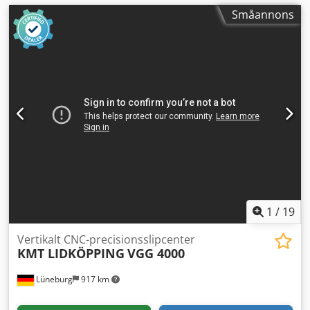
Småannons
1
/
19
Vertikalt CNC-precisionsslipcenter
KMT LIDKÖPPING
VGG 4000
Lüneburg
917 km