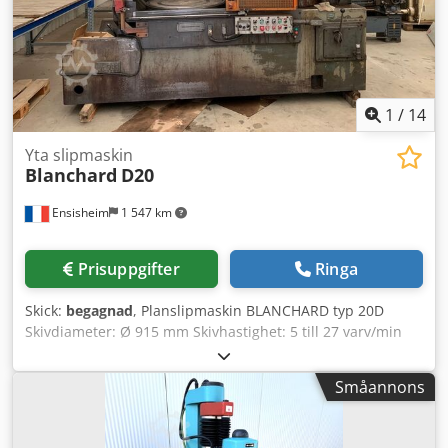
Slipspindelvarvtal: 1000–2500 varv/min 13. Diameter på ny
slipskiva: 400 mm 14. Diameter på förbrukad slipskiva: 250
mm 15. Fästhål för slipskiva: 127 mm 16.
Nominell/maximal slipskivebredd: 50 mm
1
/
14
Yta slipmaskin
Blanchard
D20
Ensisheim
1 547 km
Prisuppgifter
Ringa
Skick:
begagnad
, Planslipmaskin BLANCHARD typ 20D
Skivdiameter: Ø 915 mm Skivhastighet: 5 till 27 varv/min
Slipstensdiameter: Ø 500 mm Max höjd under slipsten:
450 mm Spindelmotor: 30 hk - 715 varv/min Dksdpfx
Småannons
Aozmwlzjb Uor Elektromagnetisk planskiva Snabb
upp-/nedmatning Spänning: 220 V 3-fas Mått (L x B x H):
3700 x 2000 x 2600 mm Vikt: 6 ton