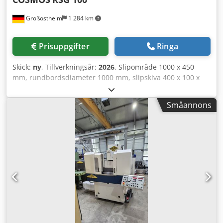
Großostheim
1 284 km
Prisuppgifter
Ringa
Skick:
ny
, Tillverkningsår:
2026
, Slipområde 1000 x 450
mm, rundbordsdiameter 1000 mm, slipskiva 400 x 100 x
127 mm, spindeleffekt 11 kW inklusive varvtalsreglering,
elektro-permanent magnetspännplatta med diameter 1000
Småannons
mm och hållkraftsreglering, automatisk avdragare
monterad på spindelkåpan inklusive kompensation för
avdragsmängd, kylmedelsanläggning med
pappersbandsfilter, användarvänlig styrning med
Mitsubishi PLC, alternativt SIEMENS 828 CNC-styrning, ny
maskin med 12 månaders garanti, högsta precision till
oslagbart pris/prestandaförhållande. Vi erbjuder gärna
slipprov på vår utställningsmaskin. Vi tar hand om
installation och utbildning på plats hos er, samt framtida
service. Finansiering/leasing, inget problem – vi lämnar
gärna ett erbjudande! Dedoh I Tz Sepfx Ab Ujkr