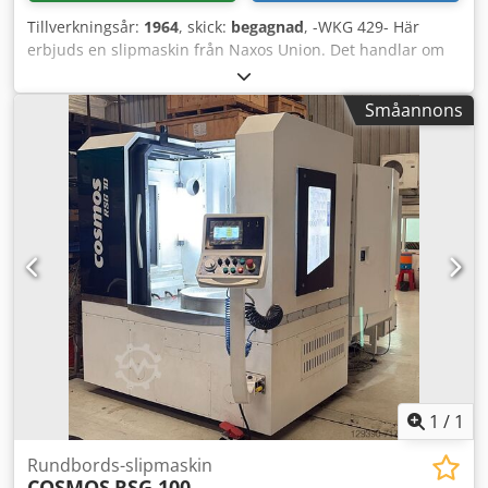
Modellvariant FRG-600S med Smart iControl-styrning för
Tillverkningsår:
1964
, skick:
begagnad
, -WKG 429- Här
profilslipning, pristillägg 3 100 € (Profilslipning)
erbjuds en slipmaskin från Naxos Union. Det handlar om
en vertikal bordsrundslipmaskin med två vertikala
slipsputtenheter. Tekniska data: Tillverkare: Naxos Union
Småannons
Modell: FRDA 600/1000 Tillverkningsår: 1964 Rundbord: Ø
1100 mm Sliptrissor Ø: krympkoppshuvud 475/254
Sliptrissor Ø: finslipningshuvud 457/357 Vikt: 8 ton Sliptyp:
segmentslipning Segmentsliphållare: 2 st Utrustning:
Djdpfeg Nt Dbsx Ab Uekr Riktningsanordning Vattentank
med pappersbandsfilter Marposs-styrning
1
/
1
Rundbords-slipmaskin
COSMOS
RSG 100