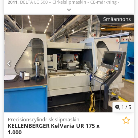
2011
, DELTA LC 500 – Cirkelslipmaskin - CE-märkning -
Tillverkningsår 2011 - Magnetisk bordsskiva – roterande
bord, 500 mm - Max. slipdiameter 500 mm - Avstånd
Småannons
mellan pelare och slipspindelns axel 315 mm - Max.
sliphöjd, magnetisk bordsskiva – slipskiva 215 mm -
Slipspindelhastighet 2840 varv/min - Finjustering via
mikrometer, 0,01 mm - Grovjustering (höjdjustering)
motoriserad via tangentbord - Spindelmotor 3 kW Dodpfx
Aezkvz Neb Uokr - Mått på slipskivan 200 x 80 x 78 mm -
Maskinkåpa - Kylmedelsanläggning - Dokumentation Mått:
L x B x H 1,3 x 0,8 x 1,8 meter / Vikt 800 kg Med reservation
för fel och slarvfel.
1
/
5
Precisionscylindrisk slipmaskin
KELLENBERGER
KelVaria UR 175 x
1.000