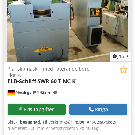
1
/
2
Planslipmaskin med roterande bord -
Horiz.
ELB-Schliff
SWR 60 T NC K
Metzingen
1 423 km
Prisuppgifter
Ringa
Skick:
begagnad
, Tillverkningsår:
1980
, Arbetsstyckets
diameter: 600 mm Arbetsstyckets vikt: 400 kg
Arbetsstyckets höjd: 300 mm Total effektbehov: 35 kW