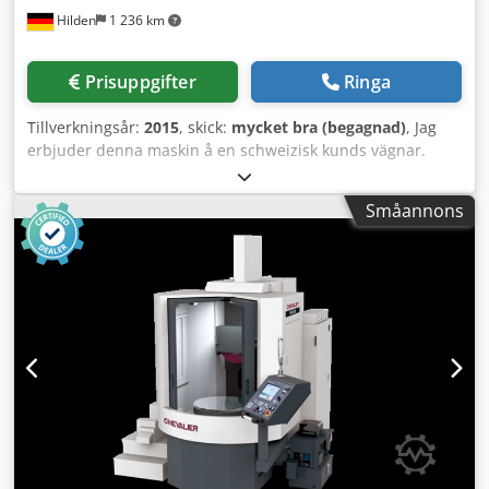
Hilden
1 236 km
Prisuppgifter
Ringa
Tillverkningsår:
2015
, skick:
mycket bra (begagnad)
, Jag
erbjuder denna maskin å en schweizisk kunds vägnar.
Maskinen har 5 200 driftstimmar och är i utmärkt skick.
Använd i prototypverkstad, för närvarande i driftsdugligt
Småannons
skick. Dedpfx Abegtingj Uekr Utrustad med: - Sliphuvud UR
- T1 500 x 80; T2 400 x 63 - 1 HF inre spindel MFM 1224/42 -
1 HF inre spindel MFM 1290 - Halvautomatisk
balanseringsanordning - KEL-TOUCH på arbetsstyckets
spindelstock för invändig och utvändig slipning - KELSET
mätning av slipskivan - KELPOS längdpositionering -
Heidenhain CNC GrindPlus 640 - CNC B-axel, hydrostatisk -
CNC C-axel för polygon- och gängslipning - KELSOFT NCG
för ovalslipning - KELTHREAD för gängslipning -
KELREMOTE för fjärrdiagnostik - Förberedd för mätsystem -
Streuli pappersbandsfilter 480 l - Utsugningsanläggning
Omgående tillgänglig från plats Schweiz.