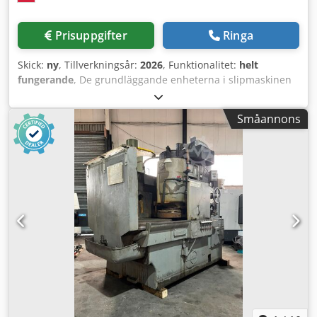
Prisuppgifter
Ringa
Skick:
ny
, Tillverkningsår:
2026
, Funktionalitet:
helt
fungerande
, De grundläggande enheterna i slipmaskinen
inkluderar: bas, släde, kolumn med slipspindel, roterande
bord och styrskåp. Bordet drivs med en mekanisk
Småannons
växellåda och en reduktor-frekvensomriktare, och utför en
roterande rörelse; bordets varvtal regleras via en
potentiometer på maskinens kontrollpanel. Vid manuell
drift kommer maskinen att tillåta pulserande bordrotation
styrd från operatörspanelen. Den tvärgående rörelsen
utförs av kolumnen med spindeln på rullstyrningar på
basen. Denna rörelse utförs via en kulskruv med remdrift
och en asynkronmotor styrd av en frekvensomriktare. Den
vertikala rörelsen utförs av spindelaggregatet på
glidstyrningar i kolumnen. För den vertikala matningen
används en kulskruv. Den kontinuerliga
kolumnförflyttningen justeras steglöst. Dessa värden ställs
in från styrpanelen. Maskinen kommer att vara utrustad