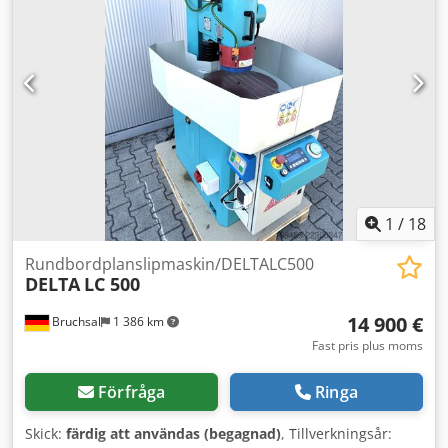
1
/
18
Rundbordplanslipmaskin/DELTALC500
DELTA
LC 500
14 900 €
Bruchsal
1 386 km
Fast pris plus moms
Förfråga
Ringa
Skick:
färdig att användas (begagnad)
, Tillverkningsår: