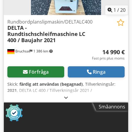
1
/
20
Rundbordplanslipmaskin/DELTALC400
DELTA -
Rundtischschleifmaschine
LC
400 / Baujahr 2021
14 990 €
Bruchsal
1 386 km
Fast pris plus moms
Förfråga
Ringa
Skick:
färdig att användas (begagnad)
, Tillverkningsår:
2021
, DELTA LC 400 / Tillverkningsår 2021 /
Rundslipmaskin -CE-märkning -Tillverkningsår 2021 -
Magnetisk platta – roterande bord 300 mm -Max.
Småannons
slipdiameter 400 mm -Avstånd mellan pelare och
slipspindelaxel, ca 315 mm -Sliphöjd – magnet – slipskiva,
ca 215 mm -Varvtal slipspindel 2840 varv/min -Finjustering
0,01 mm -Sidomonterad avdragsanordning -Spindelmotor,