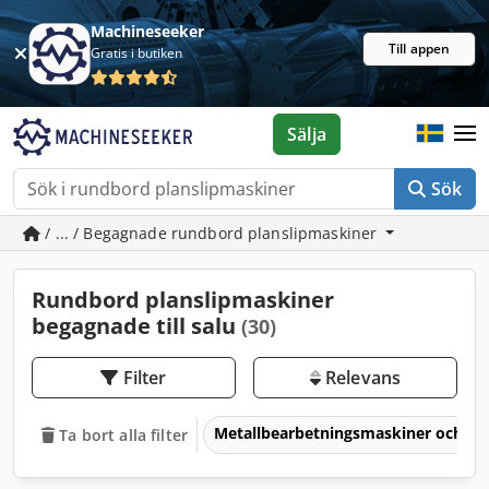
Machineseeker
Till appen
Gratis i butiken
Sälja
Sök
/ ... / Begagnade rundbord planslipmaskiner
Rundbord planslipmaskiner
begagnade till salu
(30)
Filter
Relevans
Metallbearbetningsmaskiner och v
Ta bort alla filter