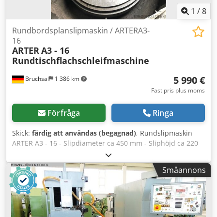
1
/
8
Rundbordsplanslipmaskin / ARTERA3-
16
ARTER
A3 - 16
Rundtischflachschleifmaschine
5 990 €
Bruchsal
1 386 km
Fast pris plus moms
Förfråga
Ringa
Skick:
färdig att användas (begagnad)
, Rundslipmaskin
ARTER A3 - 16 - Slipdiameter ca 450 mm - Sliphöjd ca 220
mm - Arbetsstyckets vikt ca 250 kg - Automatisk matning -
Kylmedelsanläggning Dedpfx Ajzpfz Ajb Uekr - Maskinkåpa
Småannons
- Arbetsbelysning Mått: L x B x H 2,5 x 1,5 x 1,7 meter / Vikt
ca 3500 kg Med reservation för fel och slarvfel.