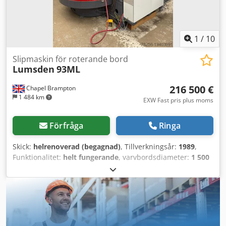
1
/
10
Slipmaskin för roterande bord
Lumsden
93ML
216 500 €
Chapel Brampton
1 484 km
EXW Fast pris plus moms
Förfråga
Ringa
Skick:
helrenoverad (begagnad)
, Tillverkningsår:
1989
,
Funktionalitet:
helt fungerande
, varvbordsdiameter:
1 500
mm
, sliphöjd:
457 mm
, total höjd:
3 124 mm
, total bredd:
3 150 mm
, total längd:
4 165 mm
, totalvikt:
15 000 kg
,
slipskivans diameter:
863 mm
, slipspindelhastighet:
450
varv/min
, effekt:
45 kW (61,18 hk)
, bordsdiameter:
1 500
mm
, LUMSDEN Modell 93ML Vertikal Rotationsplanslip.
Renoverad med nya lager i bord och spindel, ombyggd