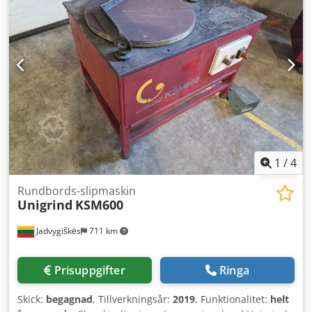
fräsning och ytuppfräschning direkt på arbetsplatsen.
Specifikation: Modell: Unigrind FDA 500 Årsmodell: 2013
Mobil ventilbearbetningsmaskin Avsedd för reparation av
ventiler, flänsar och tätningsytor Noggrann bearbetning av
plana och koniska ytor Passar olika typer av
industriventiler Kompakt och robust konstruktion
Professionell industrimaskin Tysk kvalitet Mer information:
Unigrind FDA 500 Lämplig för företag inom energi, olje-
och gasindustrin, kemisk industri samt verkstäder och
reparationer. Vid ytterligare frågor svarar vi gärna.
1
/
4
Rundbords-slipmaskin
Unigrind
KSM600
Jadvygiškės
711 km
Prisuppgifter
Ringa
Skick:
begagnad
, Tillverkningsår:
2019
, Funktionalitet:
helt