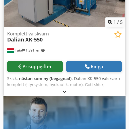
omkretsen Flytande vikt: Hydrauliskt manövrerad Blandare:
ca 10 t Huvudmotor: ca 5 t Huvudväxel: ca 5 t
Huvudstyrpanel: ca 1,5 t
1
/
5
Komplett valskvarn
Dalian
XK-550
Tata
1 391 km
Prisuppgifter
Ringa
Skick:
nästan som ny (begagnad)
, Dalian XK-550 valskvarn
komplett (styrsystem, hydraulik, motor). Gott skick,
fabriksmonterad, omedelbart klar för användning. Typ:
Dalian XK-550 Valsbredd: 550 mm Utförande: Sluten
industrivalskvarn Dkodpfx Aboy Eyy Uevsr Arbetslängd:
1500 mm Valshastighet: 18–30 m/min
Översättningsförhållande: 1:1,27 Spaltjustering: hydraulisk
Max spalt: ca 0,5–12 mm Kapacitet: 2–6 t/h Effekt: 110 kW
Material: Valsar av härdat gjutjärn