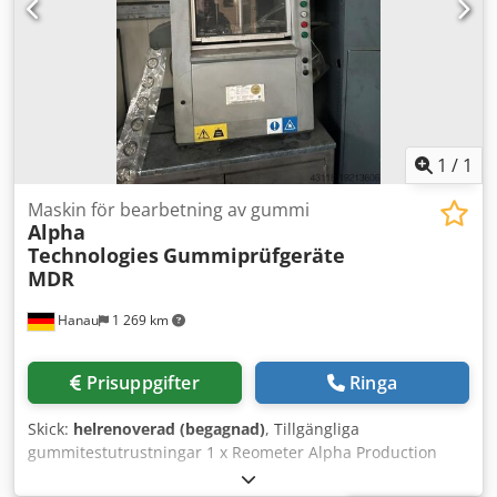
1
/
1
Maskin för bearbetning av gummi
Alpha
Technologies
Gummiprüfgeräte
MDR
Hanau
1 269 km
Prisuppgifter
Ringa
Skick:
helrenoverad (begagnad)
, Tillgängliga
gummitestutrustningar 1 x Reometer Alpha Production
MDR (vid önskemål i container med pneumatisk provstans)