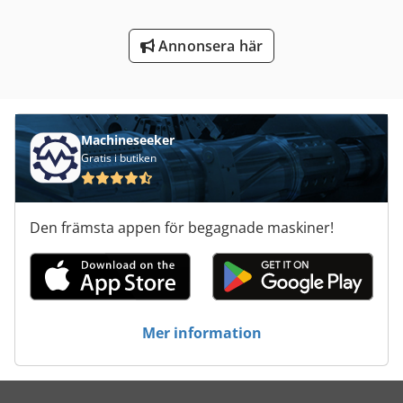
Vagn För Verktyg
Annonsera här
Verktyg För Träbearbetning
Machineseeker
Gratis i butiken
Den främsta appen för begagnade maskiner!
Mer information