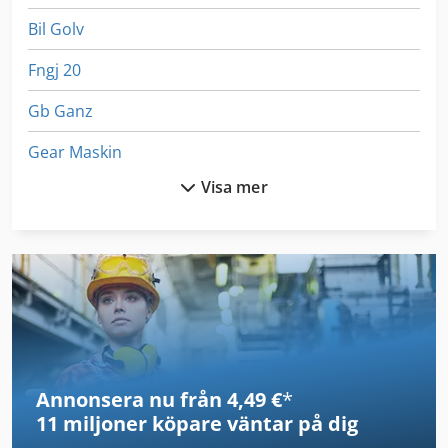
Bil Golv
Fngj 20
Gb Ganz
Gear Maskin
Visa mer
Gear Mätmaskin
German
Gkt 60
Gn Behållare
Gws 25 230
Annonsera nu från 4,49 €
*
Gx 11 Ff
11 miljoner köpare
väntar på dig
Inredning Och Design