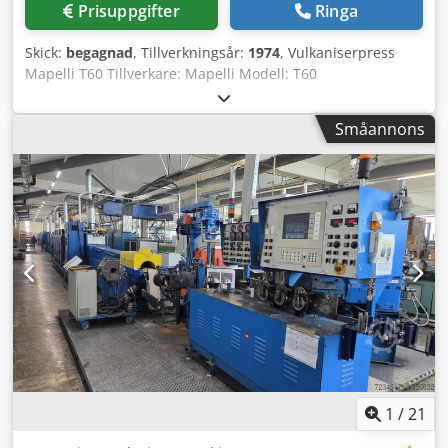
Prisuppgifter
Ringa
Skick:
begagnad
, Tillverkningsår:
1974
, Vulkaniserpress
Mapelli T60 Tillverkare: Mapelli Modell: T60
Tillverkningsår: 1974 Driftspänning: 380 V Frekvens: 50 Hz
Kontrollpanel: integrerade temperaturregulatorer och
Småannons
manöverenheter Uppvärmningsstyrning: tre separat
justerbara temperaturzoner Huvudströmbrytare: finns
Manuell och automatisk drift: kan väljas via kontrollpanel
Säkerhetsfunktioner: nödavstängning Tryckvisning: analog
manometer Pressområde: vertikal låsenhet med övre och
nedre värmeplatta Konstruktion: robust stålkonstruktion
Användningsområde: vulkanisering och pressning av
formdelar Mapelli T60 är en tung industripress
konstruerad för tillförlitliga och jämna
vulkaniseringsprocesser. Det robusta chassit av massiv stål
ger hög stabilitet och lång livslängd. Via den överskådliga
kontrollpanelen kan uppvärmningstemperaturer,
driftslägen och pumpfunktioner ställas in exakt. Tre
digitala temperaturregulatorer säkerställer noggrann
1
/
21
kontroll av värmeplattorna vilket ger reproducerbara