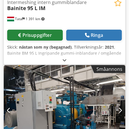
Intermeshing intern gummiblandare
Bainite
95 L IM
Tata
1 391 km
Prisuppgifter
Ringa
Skick:
nästan som ny (begagnad)
, Tillverkningsår:
2021
,
Bainite BM 95 L Ingripande gummi-inblandare / omgående
tillgänglig Modell: 95 L IM Intensiv blandning av olika typer
av gummi Rotortyp: HP-5 Behållarvolym: 95 liter Dosermått:
Småannons
860 mm x 407,7 mm Doseringskapacitet (kg): 95 x specifik
vikt för blandningen x fyllnadsfaktor Fyllnadsfaktorn beror
på blandningens viskositet, rotorns varvtal och trycket på
det flytande vikten. Den ligger mellan 0,65 och 0,90. En
typisk matningsmängd för en gummiblandning är 95 x 1,15
x 0,65 = ca 72 kg/matning. Dsdpfxey E I Awj Abvokr
Motoreffekt: 420 kW, 1000 varv/min, 415 V, 50 Hz
växelströmsmotor Rotationshastighet: 6 till 60 varv/min
Driftstid: Kontinuerlig Utloppslucka: Hydrauliskt
manövrerad skjutlucka på kammarsidan: Perforerad på