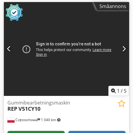
Småannons
1
/
5
Gummibearbetningsmaskin
REP
V51CY10
Częstochowa
1 040 km