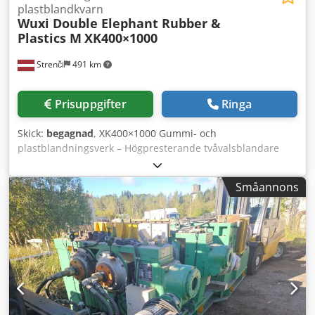
plastblandkvarn
Wuxi Double Elephant Rubber &
Plastics M
XK400×1000
Strenči
491 km
Prisuppgifter
Ringa
Skick:
begagnad
, XK400×1000 Gummi- och
plastblandningsverk – Högpresterande tvåvalsblandare
Tillverkare: Wuxi Double Elephant Rubber & Plastics
Machinery Co., Ltd. Modell: XK400×1000 Huvudsakliga
Småannons
tekniska data: Djdpfxexrc Eqs Abvskr Valsdiameter: 400
mm Arbetslängd: 1000 mm Framvalshastighet: 14,85
m/min Bakvalshastighet: 18,85 m/min
Hastighetsförhållande: 1 : 1,27 Max. valsgap: 10 mm
Batchkapacitet: 25–35 kg Motoreffekt: 37 kW (Siemens IE3-
motor) Styrsystem: Siemens S7-300 PLC med Profibus
Längd: 4400 mm Bredd: 1710 mm Höjd: 1850 mm Vikt: ~8
500 kg Beskrivning: XK400×1000-blandningsverket är en
kraftig tvåvals öppen blandare designad för blandning,