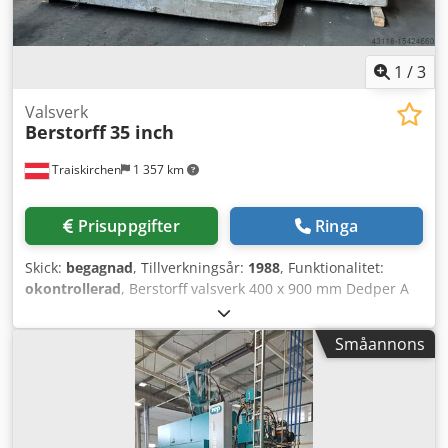
1
/
3
Valsverk
Berstorff
35 inch
Traiskirchen
1 357 km
Prisuppgifter
Ringa
Skick:
begagnad
, Tillverkningsår:
1988
, Funktionalitet:
okontrollerad
, Berstorff valsverk 400 x 900 mm Dedper A
Dfyofx Abvekr Fler detaljer finns i den bifogade
beskrivningen!
Småannons