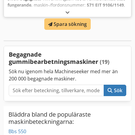
fungerande
, maskin-/fordonsnummer:
571 EIT 9106/1149
,
klämkraft:
2 500 kN
, Formsprutningsmaskin REP S, golvyta
500 x 630, i fungerande skick, låskraft 250 ton och
Spara sökning
injektionsvolym 968 cm³. Dodpfx Aboyb Icbevjkr
Begagnade
gummibearbetningsmaskiner
(19)
Sök nu igenom hela Machineseeker med mer än
200 000 begagnade maskiner.
Sök
Bläddra bland de populäraste
maskinbeteckningarna:
Bbs 550