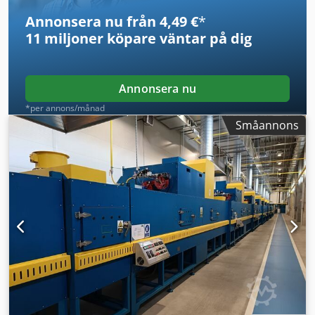
Annonsera nu från 4,49 €
*
11 miljoner köpare
väntar på dig
Annonsera nu
*per annons/månad
Småannons