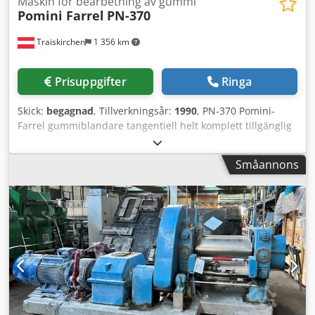
Maskin för bearbetning av gummi
Pomini Farrel
PN-370
Traiskirchen
1 356 km
Prisuppgifter
Ringa
Skick:
begagnad
, Tillverkningsår:
1990
, PN-370 Pomini-
Farrel gummiblandare tangentiell helt komplett tillgänglig
med växellåda, 2 x DC-motorer, oljevåg, filtervåg,
kemikalievåg, batchmatare Dkedewmnfhopfx Abvor
Småannons
Beskrivning bifogad!