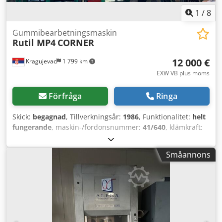
1
/
8
Gummibearbetningsmaskin
Rutil MP4
CORNER
12 000 €
Kragujevac
1 799 km
EXW VB plus moms
Förfråga
Ringa
Skick:
begagnad
, Tillverkningsår:
1986
, Funktionalitet:
helt
fungerande
, maskin-/fordonsnummer:
41/640
, klämkraft:
250 kN
, Fyrcells injektionspress Rutil MP4 med
plattformsdimension 260 x 240 mm och låskraft 25 ton.
Småannons
Maskinen är i fungerande skick. Dkedeyb Rn Tspfx Abvsr