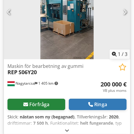
1
/
3
Maskin för bearbetning av gummi
REP
S06Y20
200 000 €
Nagytarcsa
1 405 km
VB plus moms
Förfråga
Ringa
Skick:
nästan som ny (begagnad)
, Tillverkningsår:
2020
,
drifttimmar:
7 500 h
, Funktionalitet:
helt fungerande
, typ
av ingående ström:
trefas
, antal injektioner:
1
, Utmärkt,