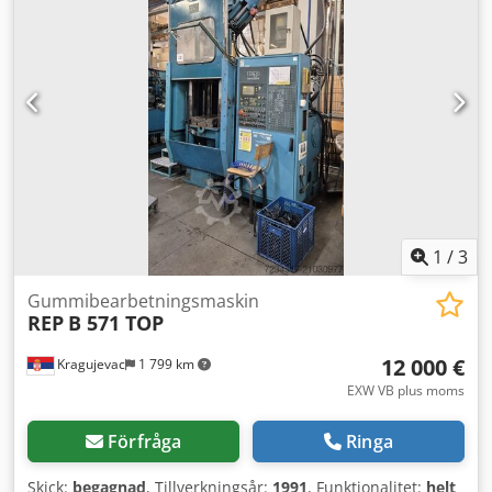
andra maskinen saknas hydraulikpump, tryckreglerventil
och styrkort till programmet. Dodpjyb Rw Ujfx Abvskr
1
/
3
Gummibearbetningsmaskin
REP
B 571 TOP
12 000 €
Kragujevac
1 799 km
EXW VB plus moms
Förfråga
Ringa
Skick:
begagnad
, Tillverkningsår:
1991
, Funktionalitet:
helt