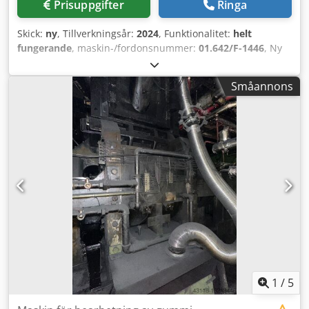
Prisuppgifter
Ringa
Skick:
ny
, Tillverkningsår:
2024
, Funktionalitet:
helt
fungerande
, maskin-/fordonsnummer:
01.642/F-1446
, Ny
Zig-Zag-skärare! För att skära ett 800 mm skinn till en
oändlig remsa för extrudermatning. 12 månaders garanti.
Småannons
Dodpfsuz Twqex Abvokr Beskrivning bifogas!
1
/
5