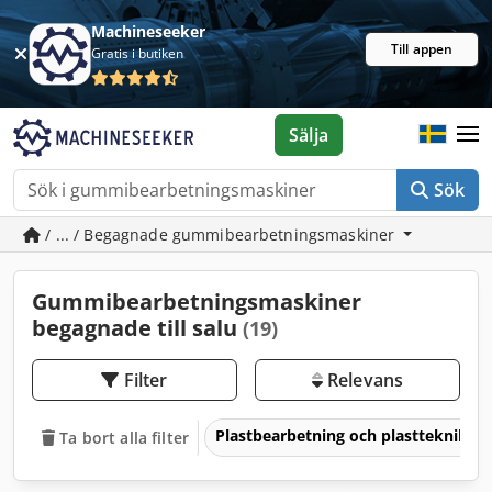
Machineseeker
Till appen
Gratis i butiken
Sälja
Sök
/ ... / Begagnade gummibearbetningsmaskiner
Gummibearbetningsmaskiner
begagnade till salu
(19)
Filter
Relevans
Plastbearbetning och plastteknik
Ta bort alla filter