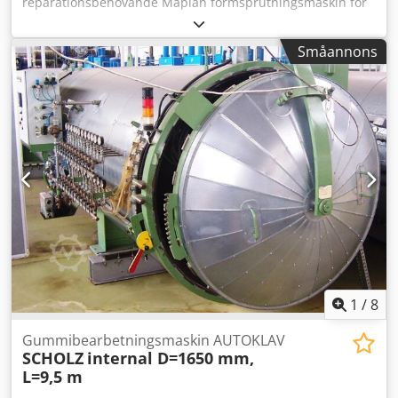
reparationsbehövande Maplan formsprutningsmaskin för
elastomerer finns tillgänglig. Konstruktionstyp: hydraulisk
vertikalpress, hydrauloljetyp: ISO VH 46 HLP,
Småannons
hydrauloljevolym: ca 600l, max hydraultryck: 250bar,
värmepatron-diameter: 25mm, isolerplattans tjocklek:
14mm, max arbetstemperatur: 250°C, L/D-förhållande:
12:1, max bakktryck: 400bar, max slaglängd: 260mm,
vakuumpumpens kapacitet: 63m³/h, vikt: ca 17 500kg,
styrsystem: B&R PLC. Temperaturregleringsenheterna och
den hydrauliska låsningen är ur funktion. Dokumentation
finns. Visning på plats är möjlig. Djdpfozcfi Iox Abvokr
1
/
8
Gummibearbetningsmaskin AUTOKLAV
SCHOLZ
internal D=1650 mm,
L=9,5 m