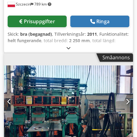
Szczecin
789 km
Prisuppgifter
Ringa
Skick:
bra (begagnad)
, Tillverkningsår:
2011
, Funktionalitet:
helt fungerande
, total bredd:
2 250 mm
, total längd:
11 000 mm
, total höjd:
2 550 mm
, Autoklav för roterande
regummering SCHOLZ Tillverkningsår: 2011, i gott skick,
Småannons
demonterad och lagrad Dodetph H Sopfx Abvskr
Uppvärmningstyp: Ånga (ånggenerator ingår ej) Längd: ca
11 000 mm Bredd: ca 2 250 mm Höjd: ca 2 550 mm
Totalvikt: ca 7 000 kg Invändig diameter: 1 650 mm
Cylindrisk längd: 9 500 mm Användbar längd: 24 däck