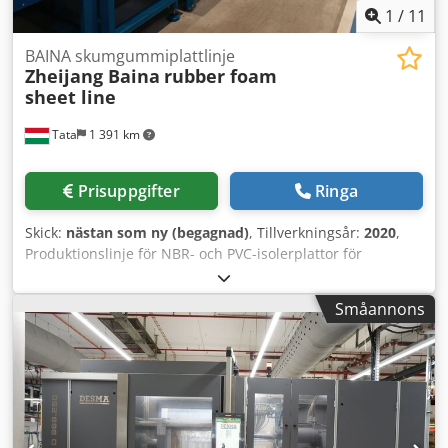
1
/
11
BAINA skumgummiplattlinje
Zheijang Baina
rubber foam
sheet line
Tata
1 391 km
Prisuppgifter
Ringa
Skick:
nästan som ny (begagnad)
, Tillverkningsår:
2020
,
Produktionslinje för NBR- och PVC-isolerplattor för
gummiextrudering / omedelbart tillgänglig
Produktionslinjen är i nyskick och kan levereras omgående
Småannons
med få drifttimmar. Produktionslinjens enheter: 1. 150 mm
20D kallvakuumextruder (standard) 2. Gummiplatshuvud
(pneumatiskt) 3. 6 m infraröd härdugn (bredd 1000 mm) 4.
6 m varmluftshärdugn (bredd 1140 mm) 5. 6 m
varmluftshärdugn (bredd 1440 mm) 6. 6 m
varmluftshärdugn (bredd 1600 mm) Dkjdpoy Exrpefx Abver
7. 6 m varmluftshärdugn (bredd 1800 mm) 8. 6 m