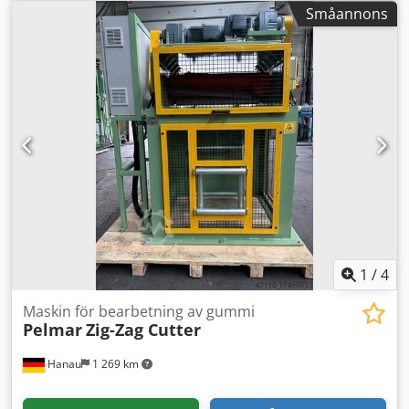
Utrustningen är testad, kalibrerad och utrustad med ny
Småannons
programvara på en ny tower-PC! Dsdpowmnlhofx Abvokr
1
/
4
Maskin för bearbetning av gummi
Pelmar
Zig-Zag Cutter
Hanau
1 269 km