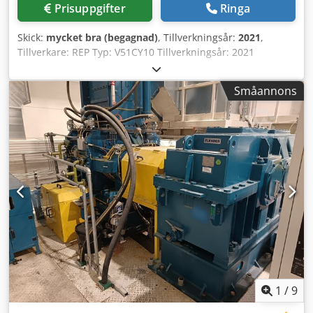
Prisuppgifter
Ringa
Skick:
mycket bra (begagnad)
, Tillverkningsår:
2021
,
Tillverkare: REP Typ: V51CY10 Tillverkningsår: 2021
Serienummer: V51CY1021128034 Slutkraft: 2 500 kN
Avstånd mellan kolonnerna: 630 mm Maskinvikt: 5 490 kg
Småannons
Dkodpfxezl Dfxo Abvor Antal: 1 st Kategori:
Sprutgjutmaskiner för plast/förpackningar Maskintyp:
Sprutgjutmaskin för gummi.
1
/
9