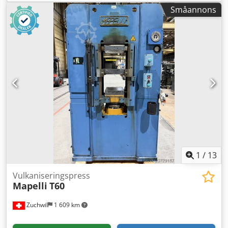
nästan nyskick gummi formsprutningsmaskin, årsmodell
Småannons
2020. Mycket få drifttimmar, väl bevarat skick. Lås-kraft:
600 ton Injektionsvolym: 2500 ccm Värmeplattor: 1200 x
1300 mm FIFO injektionssystem, 2500 bar Kärnlyft för rörlig
platta Kärnlyft för fast platta Databackup på CF-kort
Energibesparing med servopumpsstyrning Djdpfxetu H Ste
Abvekr
1
/
13
Vulkaniseringspress
Mapelli
T60
Zuchwil
1 609 km