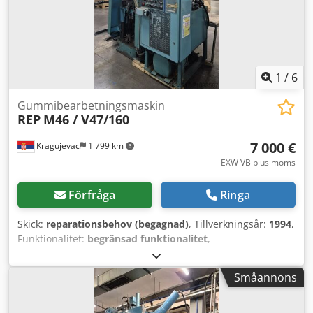
1
/
6
Gummibearbetningsmaskin
REP
M46 / V47/160
7 000 €
Kragujevac
1 799 km
EXW VB plus moms
Förfråga
Ringa
Skick:
reparationsbehov (begagnad)
, Tillverkningsår:
1994
,
Funktionalitet:
begränsad funktionalitet
,
maskin-/fordonsnummer:
466EIF712N14 /
V47Y10D94502002
, klämkraft:
1 800 kN
, Två REP
Småannons
formsprutor med plattmått 510 x 430 mm, låskraft 180 ton
och insprutningskapacitet 670 cm³. På den första maskinen
krävs reparation av kolven och byte av tätningar. På den