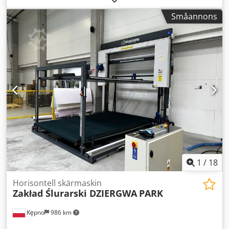
brandfarliga skummedel som cyklopentan eller andra
Småannons
kolväten. Linjen har utrustats med ett
luftnukleationssystem för att tillsätta CO2 till polyolen.
Försäljning mot momsfaktura på 23 %. Mer information via
telefon. Dkedpow Rfi Rsfx Aagor
1
/
18
Horisontell skärmaskin
Zakład Ślurarski DZIERGWA
PARK
Kępno
986 km