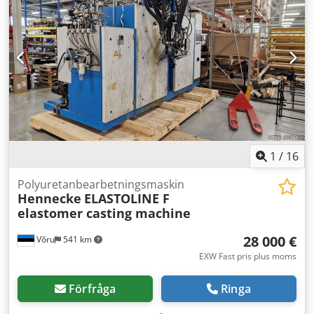
1
/
16
Polyuretanbearbetningsmaskin
Hennecke
ELASTOLINE F
elastomer casting machine
28 000 €
Võru
541 km
EXW Fast pris plus moms
Förfråga
Ringa