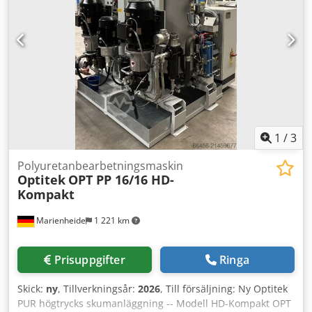
hårdskum, hårtintegralskum, halvhårtintegralskum,
halvhårt fyllnadsskum, kallhärdande mjukskum,
varmhärdande mjukskum. Flerkavitetsverktyg för samtidig
skumning är möjligt. Fullständig dokumentation finns
tillgänglig. Visning på plats är möjlig. Dedpjttbd Nsfx
Aagokr
1
/
3
Polyuretanbearbetningsmaskin
Optitek
OPT PP 16/16 HD-
Kompakt
Marienheide
1 221 km
Prisuppgifter
Ringa
Skick:
ny
, Tillverkningsår:
2026
, Till försäljning: Ny Optitek
PUR högtrycks skumanläggning -- Modell HD-Kompakt OPT