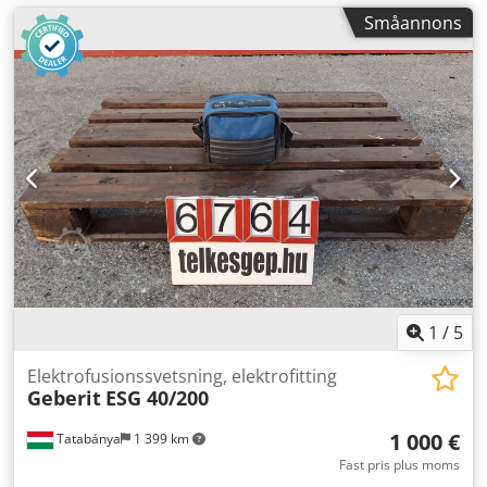
Småannons
1
/
5
Elektrofusionssvetsning, elektrofitting
Geberit
ESG 40/200
1 000 €
Tatabánya
1 399 km
Fast pris plus moms