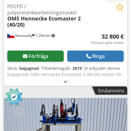
PDCPD /
polyuretanbearbetningsmaskin
OMS Hennecke
Ecomaster 2
(40/20)
32 800 €
Novosedly
1 264 km
Fast pris plus moms
Förfråga
Ringa
Skick:
begagnad
, Tillverkningsår:
2019
, Vi erbjuder denna
begagnade OMS Hennecke Ecomaster 2 (40/20)-maskin för
bearbetning av polyuretan, tillverkad år 2019. Dodpfx
Aezpah Dsagskr Om du har några frågor eller behöver mer
Småannons
information, tveka inte att skicka ett meddelande eller
ringa oss.