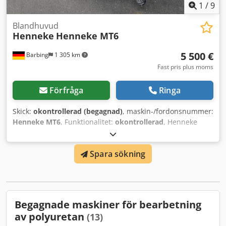
verktygsvikt: 1 500 kg, Överdel max. 500 kg · Max. låskraft:
1
/
9
350 kN vid 6 bar tryckluft · Max. brytkraft: 30 kN · Max.
parallellslag: 1 800 mm · Svängvinkel övre/undre
Blandhuvud
Henneke
Henneke MT6
verktygsplatta: 0° - 45° · Svängvinkel torn: -90° till 95°
5 500 €
Barbing
1 305 km
Fast pris plus moms
Förfråga
Ringa
Skick:
okontrollerad (begagnad)
, maskin-/fordonsnummer:
Henneke MT6
, Funktionalitet:
okontrollerad
, Henneke
högtrycks-mixhuvud MT-serien "MT6" Dkodpjx El Drofx
Aagjr
Spara sökning
Begagnade maskiner för bearbetning
av polyuretan
(13)