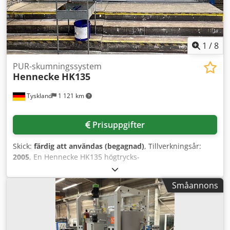
1
/
8
PUR-skumningssystem
Hennecke
HK135
Tyskland
1 121 km
Prisuppgifter
Skick:
färdig att användas (begagnad)
, Tillverkningsår:
2005
, En Hennecke HK135 högtrycks-
polyuretanskumanläggning med fyra 25 000-liters
blandningsbehållare, en gjutrobot och två
Småannons
släppmedelsrobotar finns tillgänglig. Kapacitet: 225 ton/24
h, verktygshållare: 42, blandningspositioner för
additivblandning: 10, blandhuvudstyp: MQ, max.
arbetstryck: 180 bar, tryckkärl: 330 bar. Skumtyper: