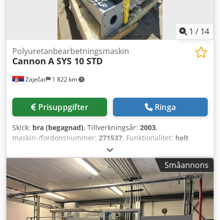
1
/
14
Polyuretanbearbetningsmaskin
Cannon
A SYS 10 STD
Zaječar
1 822 km
Prisuppgifter
Ringa
Skick:
bra (begagnad)
, Tillverkningsår:
2003
,
maskin-/fordonsnummer:
271537
, Funktionalitet:
helt
fungerande
, effekt:
14 kW (19,03 hk)
, inspänning:
400 V
,
ingångsström:
24 A
, ingångsfrekvens:
50 Hz
, Utrustning:
Småannons
dokumentation / manual
, Den här maskinen användes
tidigare i Aptivs produktionsanläggning. Den har
professionellt tagits ur drift, noggrant demonterats och
säkert packats i en trälåda för säker transport och
förvaring. Dedpfxjzi U Npj Aagokr