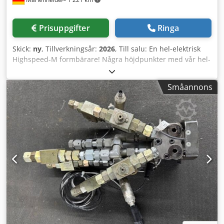
blandhuvud med hydraulaggregat inklusive kylning För
frågor finns vi alltid tillgängliga och ser fram emot er
förfrågan.
Prisuppgifter
Ringa
Skick:
ny
, Tillverkningsår:
2026
, Till salu: En hel-elektrisk
Highspeed-M formbärare! Några höjdpunkter med vår hel-
elektriska Highspeed-M formbärare: • Lämplig för både
öppen och sluten skuminmatning • Högprecisa linjära
Småannons
drivenheter med integrerad kuggstångsstyrning •
Samtidiga rörelser av axlar möjliga • Maximala
vridområden: Tornaxel: +/- 95°; Verktygsbord: +/- 45° •
Godtycklig och absolut exakt positionering via
frekvensstyrda servodrivningar Djdsyi E Hyspfx Aagjkr •
Höga rörelsehastigheter för stängnings- och svängrörelser
• Ergonomisk design för användarvänlig åtkomst • Drifts-
och framtidssäker tack vare användning av komponenter
av högsta kvalitet • Visualisering med användarvänlig
styrning av funktionerna • Alla önskade
specialutrustningar kan realiseras Utdrag ur de tekniska
specifikationerna för den avbildade formbäraren: ·
Verktygsfäste: 1 500 mm (B) x 1 000 mm (D) · Max.