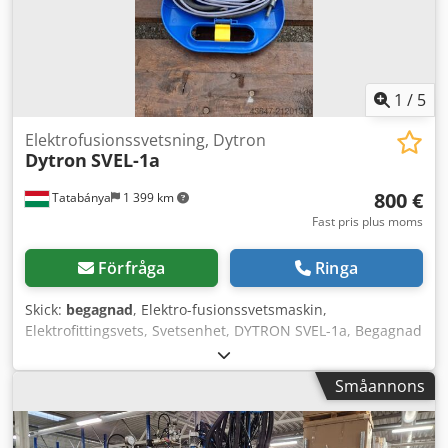
1
/
5
Elektrofusionssvetsning, Dytron
Dytron
SVEL-1a
800 €
Tatabánya
1 399 km
Fast pris plus moms
Förfråga
Ringa
Skick:
begagnad
, Elektro-fusionssvetsmaskin,
Elektrofittingsvets, Svetsenhet, DYTRON SVEL-1a, Begagnad
maskin Dkjdpfx Ajyiarhsagor Tillverkare: DYTRON Modell:
SVEL-1a Yttermått: Bredd: 300 mm Djup: 270 mm Höjd: 90
Småannons
mm