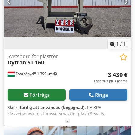
1
/
11
Svetsbord för plaströr
Dytron
ST 160
3 430 €
Tatabánya
1 399 km
Fast pris plus moms
Förfråga
Ringa
Skick:
färdig att användas (begagnad)
, PE-KPE
rörsvetsmaskin, stumsvetsmaskin, plaströrsvets,
spegelsvetsmaskin, DYTRON ST 160, Begagnad maskin
Tillverkare: DYTRON Modell: ST 160 Yttermått: Längd: 1000
mm Bredd: 530 mm Höjd: 1160 mm Eldata: 230 V DYTRON