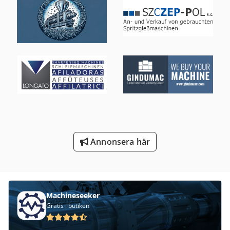
Tre Maskin
Trä Fleroperationsmaskin
Trä Fräsmaskin
Trä Gravyr Maskin
Tur 560
Ugn För Pulverlackering
Verktyg För Mätning
Annonsera här
Verktyg För Träbearbetning
Machineseeker
Gratis i butiken