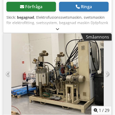
Förfråga
Ringa
Skick:
begagnad
, Elektrofusionssvetsmaskin, svetsmaskin
för elektrofitting, svetssystem, begagnad maskin Djdpfoznk
Nvox Aagokr Tillverkare: Geberit Modell: ESG 40/200 Totala
mått: Bredd: 220 mm Djup: 170 mm Höjd: 170 mm
Småannons
1
/
29