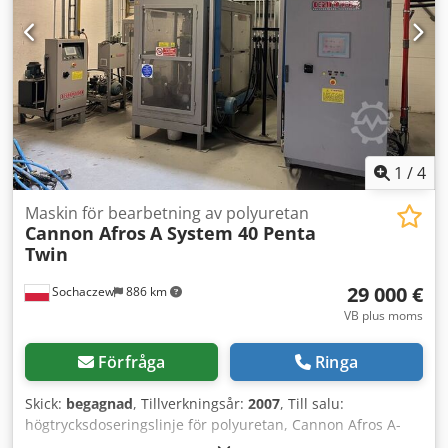
1
/
4
Maskin för bearbetning av polyuretan
Cannon Afros
A System 40 Penta
Twin
29 000 €
Sochaczew
886 km
VB plus moms
Förfråga
Ringa
Skick:
begagnad
, Tillverkningsår:
2007
, Till salu:
högtrycksdoseringslinje för polyuretan, Cannon Afros A-
System 40 Penta Twin, anpassad för arbete med