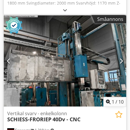
1800 mm Svingdiameter: 2000 mm Svarvhöjd: 1170 mm Z-
axel: 1000 mm Tvärbalkens vertikala justering: 800 mm
Planskivans varvtal: 2,5 - 280 Arbetsstyckets vikt: 12 t
Småannons
Matningshastighet: 1 - 6000 mm/min Vridmoment vid
planskivan: 50000 Nm Totalt effektbehov: 85 kW Maskinens
vikt ca: 41 t Platsbehov ca: 5,6 x 4,8 x 4,6 m Maskinen
ombyggd och renoverad 2005 med Siemens 840 D Dkodpfx
Aaovb Db Ne Usr - 6-backigt hydrauliskt kraftchuck -
Verktygsväxlare - Spåntransportör, kylvätskesystem,
stänkskydd
1
/
10
Vertikal svarv - enkelkolonn
SCHIESS-FRORIEP
40Dv - CNC