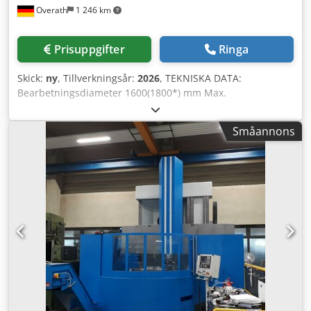
Overath
1 246 km
Prisuppgifter
Ringa
Skick:
ny
, Tillverkningsår:
2026
, TEKNISKA DATA:
Bearbetningsdiameter 1600(1800*) mm Max.
arbetsstyckeshöjd 1000(1500*) mm Max. arbetsstyckesvikt
6300 kg Planskivans diameter 1400 mm Planskivans
Småannons
varvtalsområde 0-200(0-315*) varv/min Max. vridmoment
för planskiva 25000 Nm Huvudmotor effekt 75 kW
UTRUSTNING: - 5-positions revolverhuvud eller
pinolsupport - Centralsmörjning SKF/VOGEL - Utförande
.300 – två(tre*)stegs huvudväxel - 12/24 månaders garanti -
Komplett elektrisk utrustning 230/400V, 50Hz, Made in
Germany, CE-standard ALTERNATIV: - Capto
verktygsväxlingssystem Dedpjcx Rv Hofx Aa Uekr -
Verktygsmagasin - Maskininkapsling - Spåntransportör -
Förberedelse för kylvätska - ... STYRNING: CNC Fagor
8055TC eller Siemens 840Dsl ÖVRIGT: Geometrisk provning
enligt DIN8609-2