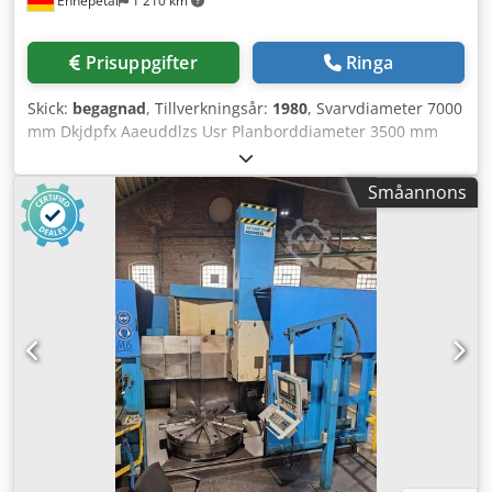
Ennepetal
1 210 km
Prisuppgifter
Ringa
Skick:
begagnad
, Tillverkningsår:
1980
, Svarvdiameter 7000
mm Dkjdpfx Aaeuddlzs Usr Planborddiameter 3500 mm
Arbetsstyckeshöjd 3000 mm Planbordets höjd över golv
160 mm Ombyggnad 1998 Styrsystem Siemens 840 C Max.
Småannons
bordsbelastning 60000 kg Elektrisk anslutning 400 V
Serienummer 11 33 0051 Totalt effektbehov 71 kW
Maskinvikt ca. / t Utrymmesbehov ca. 13 x 6 m SCHIESS-
FRORIEP 40 DV är en karusellsvarv som tillverkades 1980.
Maskinen moderniserades och förbättrades 1998. Bland
annat installerades ett drivsystem för verktyg (C-axel).
Styrsystemet uppgraderades också till SIEMENS 840 C. De
öppna, stora karusellsvarvarna med rörlig pelare, typ DV,
är särskilt lämpade för bearbetning av arbetsstycken med
ofta växlande diametrar och med sällan förekommande
maximala mått. Minimalt platskrav, universell
användbarhet och ekonomiska fördelar avgör vanligtvis
valet. En styv stålkonstruktion, datoroptimerad för maximal