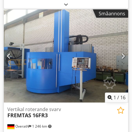
1500 mm Styrsystem Siemens Verktygsväxlare 20
positioner Typ 840 D mm Arbetsstyckesvikt 10000 kg
Småannons
Supportjustering 1000 mm Stötseldimensioner 240x240
mm Varvtal 250 varv/min Huvudmotor 45 kW De tekniska
uppgifterna är tillverkarens eller operatörens angivelser
och är därmed ej bindande för oss. Mellanförsäljning
förbehålles; våra allmänna affärs- och försäljningsvillkor
gäller uteslutande. Om oss mer än 400 egna maskiner i
lager över 15 000 m² lageryta, traverskapacitet 70 ton mer
än 10 000 tillbehörsartiklar för din verkstad Dksdpfeyq
Sxfjx Aa Uer Vill du sälja maskiner, produktionslinjer eller
din verksamhet, kontakta oss gärna. Fler erbjudanden
finns på vår hemsida. Visningar är möjliga efter
överenskommelse. Vi ser fram emot ditt besök. Ditt Markus
Hirsch Team
1
/
16
Vertikal roterande svarv
FREMTAS
16FR3
Overath
1 246 km