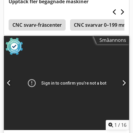
Upptäck fler begagnade maskiner
c
CNC svarv-fräscenter
CNC svarvar 0–199 mm s
Småannons
1
/
16