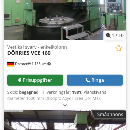
1
/
10
Vertikal svarv - enkelkolonn
DÖRRIES
VCE 160
Dorsten
1 188 km
Prisuppgifter
Ringa
Skick:
begagnad
, Tillverkningsår:
1981
, Planskivans
diameter 1600 mm Dksdpfx Aoyqr Srea Uor Max
svarvdiameter 2100 mm Svarvhöjd 1700 mm Styrsystem R
& D Typ MTC 4 Varvtal 280 varv/min Arbetsstyckets vikt
Småannons
20000 kg Verktygsväxlare 14 positioner Maskinens vikt ca
2800 t Utrymmesbehov ca 3,7x3,75x5,1 m Maskinen är
renoverad De tekniska uppgifterna är tillverkarens eller