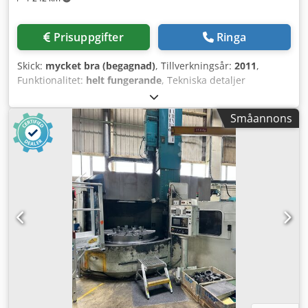
Prisuppgifter
Ringa
Skick:
mycket bra (begagnad)
, Tillverkningsår:
2011
,
Funktionalitet:
helt fungerande
, Tekniska detaljer
Planskivediameter: 1800 mm Max. svängdiameter: 2000
mm Svarvhöjd: 1270 / 1120 mm Styrsystem: SIEMENS 840 D
Småannons
Max. arbetsstyckets vikt: 5000 kg Stötslädesmått: 250 x 250
mm Bordets varvtalsområde: 1 - 320 varv/min Tvärbalkens
inställning: 400 mm Stötslädestöd, inställning horisontell
(X): -2770 / +2275 mm Stötslädestöd, inställning vertikal (Z):
1250 mm c-axel: 360° (0,001°) Fräsmotoreffekt: 37 kW
Varvtalsområde – fräsning: 10 - 3000 varv/min Bordets
motoreffekt: 100 kW Vridmoment: 31784 Nm
Matningsområde (X/Z): 0,1 - 15000 mm/min Total
installerad effekt: kW Maskinens vikt ca: 55 t
Utrymmesbehov ca: m Ytterligare information Begagnad
CNC-karusellsvarv för svarvning, borrning och fräsning
Maskinen togs först i drift 2011 och har underhållits
noggrant av föregående ägare. Den såldes på grund av