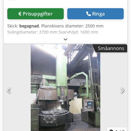
Prisuppgifter
Ringa
Skick:
begagnad
, Planskivans diameter: 2500 mm
Svängdiameter: 2700 mm Svarvhöjd: 1600 mm
Varvtalsområde - svarvning: 1,18 - 32,5 varv/min
Varvtalsområde - fräsning: 4,25 - 117 varv/min
Småannons
Arbetsstyckets vikt: 10 000 kg Sidosupport -
horisontaljustering: 800 mm Slagsupport -
horisontaljustering 45 grader: 1000 mm Slagsupport -
horisontaljustering 30 grader: 1000 mm Totalt effektbehov:
80 kW De tekniska uppgifterna är tillverkar- eller
ägaruppgifter och därför utan förbindelse för oss.
Mellanförsäljning förbehålles. Endast våra affärs- och
försäljningsvillkor gäller. Om oss mer än 400 egna
maskiner i lager över 15 000 m² lageryta, kranlyftkapacitet
70 t mer än 10 000 tillbehörsartiklar för din verkstad Vill du
sälja maskiner, produktionslinjer eller din verksamhet?
Kontakta oss gärna. Fler erbjudanden hittar du på vår
webbplats. Besök kan bokas efter överenskommelse. Vi ser
fram emot ditt besök. Ditt Markus Hirsch-team