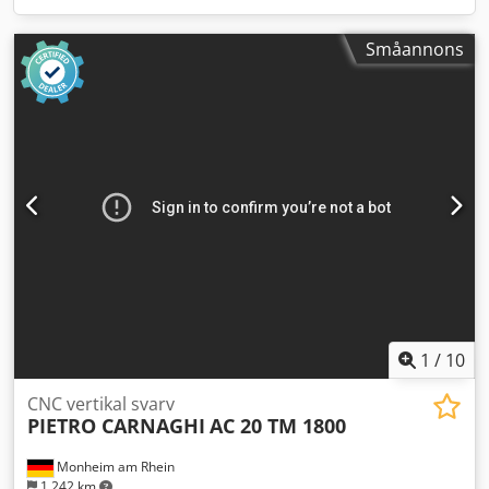
Småannons
1
/
10
CNC vertikal svarv
PIETRO CARNAGHI
AC 20 TM 1800
Monheim am Rhein
1 242 km