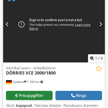
enkelstativ | SCHIESS MOWEG - BERTHIEZ TFM 125
Maskinen blev helrenoverad (RETROFIT) av SCHIESS
MOWEG år 2007. Vi delar gärna maskinvideo från
fabriksplats på begäran. Maskinen är i mycket gott skick
och har fram till nyligen arbetat hos ett flygindustriföretag.
#Tags: TFM125 | TFM-125
1
/
9
Vertikal svarv - enkelkolonn
DÖRRIES
VCE 2000/1800
Tyskland
1 255 km
Prisuppgifter
Ringa
Skick:
begagnad
, Tekniska detaljer: Planskivans diameter: