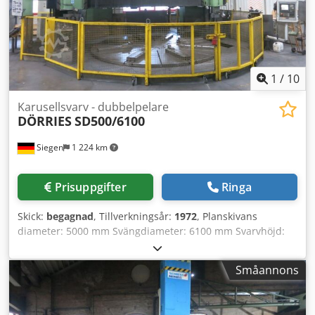
tillbehör för din verkstad Vill ni sälja maskiner,
produktionslinjer eller hela företag? Kontakta oss gärna.
Fler erbjudanden hittar du på vår webbplats. Visningar
möjliga enligt överenskommelse. Vi ser fram emot ert
besök. Ditt Markus Hirsch Team
1
/
10
Karusellsvarv - dubbelpelare
DÖRRIES
SD500/6100
Siegen
1 224 km
Prisuppgifter
Ringa
Skick:
begagnad
, Tillverkningsår:
1972
, Planskivans
diameter: 5000 mm Svängdiameter: 6100 mm Svarvhöjd:
2300 mm Styrsystem: Siemens, Typ Sinumerik 840D
Drivning: 55 kW Bordbelastning: 55 t Support: 2
Småannons
svarvsupporter Stötseldimensioner: 340x340 mm
Bordbelastning: 55000 kg Varvtal: 280 varv/min Nr.:
149/50384 Nytt Siemens-styrsystem typ Sinumerik 840D