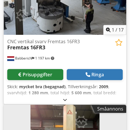
1
/
17
CNC vertikal svarv Fremtas 16FR3
Fremtas
16FR3
Babberich
1 197 km
Prisuppgifter
Ringa
Skick:
mycket bra (begagnad)
, Tillverkningsår:
2009
,
svarvhöjd:
1 280 mm
, total höjd:
5 600 mm
, total bredd:
3 850 mm
, total längd:
4 260 mm
, varvbordsdiameter:
1 400 mm
, arbetsstyckets diameter (max):
1 600 mm
,
Småannons
totalvikt:
21 500 kg
, Arbetsstyckets vikt: 6300 kg
Tvärbalksjustering: 660 mm Tvärbalkens matning: 0 – 400
mm/min Matning: 0 – 3000 mm/min Snabbgång: 0 – 8000
mm/min Centralsmörjning Spåntransportör RAM med