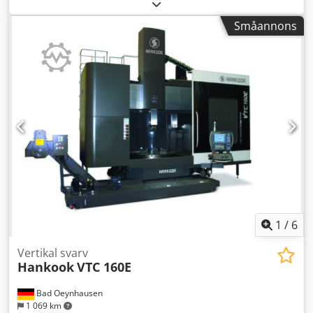
8 000 kg
, svarvdiameter:
1 800 mm
, bordbelastning:
8 000
kg
, totalvikt:
25 000 kg
, Fanuc 18ITB axel C, svarvning,
Småannons
fräsning, borrning verktygsväxlare med 16 stationer
borddiameter 1600 mm, max svarvdiameter 1800 mm,
passagehöjd 1200 mm Dkedpfjzh Uz Asx Aa Ujr max
bordvarvtal 250 rpm max tillåten last på bordet 8000 kg
spånevakuator
1
/
6
Vertikal svarv
Hankook
VTC 160E
Bad Oeynhausen
1 069 km