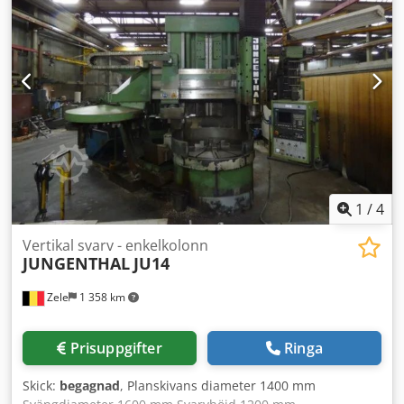
operatörens angivelser och är därför ej bindande för oss.
Mellanförsäljning förbehålls. Endast våra affärs- och
försäljningsvillkor gäller. Om oss Över 400 egna maskiner i
lager Mer än 15.000 m² lageryta, traverskapacitet 70 t Mer
än 10.000 tillbehörsartiklar till din verkstad Vill du sälja
maskiner, produktionslinjer eller din verksamhet? Kontakta
oss. Fler erbjudanden hittar du på vår hemsida. Visning
möjlig efter överenskommelse. Vi ser fram emot ert besök.
Ditt Markus Hirsch-team
1
/
4
Vertikal svarv - enkelkolonn
JUNGENTHAL
JU14
Zele
1 358 km
Prisuppgifter
Ringa
Skick:
begagnad
, Planskivans diameter 1400 mm