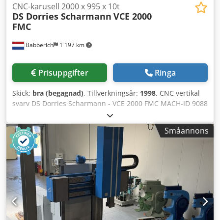
CNC-karusell 2000 x 995 x 10t
DS Dorries Scharmann
VCE 2000
FMC
Babberich
1 197 km
Prisuppgifter
Ringa
Skick:
bra (begagnad)
, Tillverkningsår:
1998
, CNC vertikal
svarv DS Dorries Scharmann - VCE 2000 FMC MACH-ID 9088
Tillverkare: DS Dorries Scharmann Modell: VCE 2000 FMC
Styrsystem: SIEMENS 840C Tillverkningsår: 1998 Maximal
Småannons
svarvdiameter: 2000 mm Borddiameter Ø: 1600 mm
Horisontell supportförskjutning: 1150 mm Slaghöjd ram
vänster: 995 mm Verktygsväxlare: 24 Varvtal: 280 rpm
Effekt: 60 kW Maximal svarvhöjd: 995 mm C-axel: 360000°
Effekt drivna verktyg: 30 kW Längd: 10200 mm Bredd: 8200
mm Höjd: 8200 mm Djdpfx Aaowb Ayis Uskr Vikt: 42000 kg