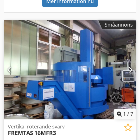
Mer information nu
Småannons
1
/
7
Vertikal roterande svarv
FREMTAS
16MFR3