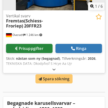
1
/
6
Vertikal svarv
Fremtas(Schiess-
Froriep)
20FFR23
Overath
1 246 km
Prisuppgifter
Ringa
Skick:
nästan som ny (begagnad)
, Tillverkningsår:
2026
,
TEKNISKA DATA: Dkodpfxsf S Hcye Aa Ujr
Bearbetningsdiameter 2000 mm Max. arbetsstyckehöjd
1200 mm Max. arbetsstyckevikt 8000 kg Planskivans
Spara sökning
diameter 1800 mm Planskivans varvtalsområde/4
automatiska steg 0–210 varv/min Max. planskivans
vridmoment 31 500 Nm Huvuddriftens effekt 55 kW
UTRUSTNING: - 4-positions revolverhuvud eller
pinolsupport med 2 Capto-spänningsenheter -
Begagnade karusellsvarvar –
Centralsmörjning SKF/VOGEL - Driftsättning inkl. utbildning