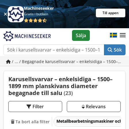
Machineseeker
Till appen
Gratis i butiken
Sälja
Sök
/ ... / Begagnade karusellsvarvar – enkelsidiga – 1500–18
Karusellsvarvar – enkelsidiga – 1500–
1899 mm planskivans diameter
begagnade till salu
(23)
Filter
Relevans
Metallbearbetningsmaskiner och v
Ta bort alla filter