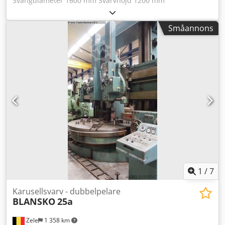
Svängdiameter 1600 mm Svarvhöjd 1200 mm
Varvtalsområde - fräsning 1 - 240 varv/min Styrsystem
Siemens SIN 820T Slädestöd - horisontell justering 1000
Småannons
mm Total effektbehov 55 kW De tekniska uppgifterna är
tillverkarens eller operatörens angivelser och därmed icke-
bindande för oss. Mellanförsäljning förbehålles; endast
våra affärs- och försäljningsvillkor gäller. Om oss Mer än
400 egna maskiner i lager Över 15 000 m² lageryta,
krankapacitet 70 ton Mer än 10 000 tillbehörsartiklar för
din verkstad Om du vill sälja maskiner, produktionslinjer
eller din verksamhet, kontakta oss. Fler erbjudanden hittar
du på vår webbplats. Visningar kan ordnas efter
överenskommelse. Djdpsyuqdzefx Aa Uekr Vi ser fram
emot ditt besök. Ditt Markus Hirsch-team
1
/
7
Karusellsvarv - dubbelpelare
BLANSKO
25a
Zele
1 358 km