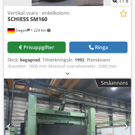
1
/
8
Dkodpsyuqidofx Aa Ujr
Vertikal svarv - enkelkolonn
SCHIESS
SM160
Siegen
1 224 km
Prisuppgifter
Ringa
Skick:
begagnad
, Tillverkningsår:
1992
, Planskivans
diameter: 1600 mm Maximal svarvdiameter: 2000 mm
Svarvhöjd: 1600 mm Dksdpeyqtnzefx Aa Uor Styrsystem:
Siemens Sinumerik 805 Varvtal: 1-250 varv/min
Småannons
Bordbelastning: 12000 kg Huvuddriftsenhet: 56 Styrsystem
tillverkare: Siemens, typ Sinumerik 805 Tillbehör och skåp
kan köpas till som extra utrustning. Tekniska data är
uppgifter från tillverkaren eller operatören och är därför
utan förbindelse för oss. Mellanförsäljning förbehålles;
uteslutande våra affärs- och försäljningsvillkor gäller. Om
oss Över 400 egna maskiner i lager Mer än 15 000 m²
lageryta, krankapacitet 70 ton Fler än 10 000 artiklar