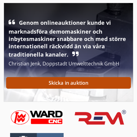
International 1460
International 2674
Genom onlineauktioner kunde vi
marknadsföra demomaskiner och
International 433
inbytesmaskiner snabbare och med större
internationell räckvidd än via våra
International 434
traditionella kanaler.
International 560
Christian Jenk, Doppstadt Umwelttechnik GmbH
International 584
Skicka in auktion
International 986
Kapsågar För Metall
Kgs 1670
Ng 200
Transport Vagn