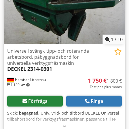
95 mm ovanför bordsskivan (mätt i mitten) -
Långhålsavstånd mitt på monteringsplatta = 475 mm, 140
mm ovanför bordsskivan (mätt i mitten) - Långhålsavstånd
undre monteringsplatta = 475 mm, 185 mm ovanför
bordsskivan (mätt i mitten) Mått L x B x H: 820 x 330 x 210
mm Vikt: 61 kg i gott skick
1
/
10
Universell sväng-, tipp- och roterande
arbetsbord, påbyggnadsbord för
universella verktygsfräsmaskin
DECKEL
2314-0301
1 750 €
Hessisch Lichtenau
1 800 €
1 139 km
Fast pris plus moms
Förfråga
Ringa
Skick:
begagnad
, Univ. vrid- och tiltbord DECKEL Universal
tillbehörsbord för verktygsfräsmaskiner, passande till FP
2L, FP 3L eller FP 4L Nr. 2314 Tillverkningsår: ca 1975