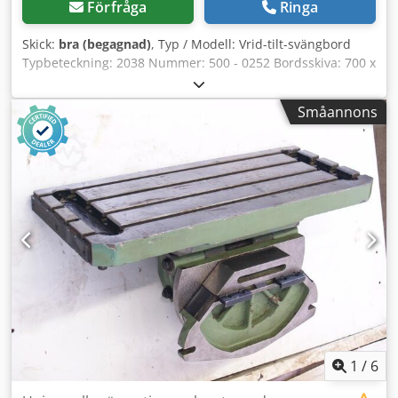
Förfråga
Ringa
Skick:
bra (begagnad)
, Typ / Modell: Vrid-tilt-svängbord
Typbeteckning: 2038 Nummer: 500 - 0252 Bordsskiva: 700 x
430 mm Fastspänningsyta: 700 x 430 mm Anslagsyta:
580/500 x 250 mm Spårbredd: 14 / 24 mm Spårdjup: 14 /
Småannons
24 mm Antal spår: 5 Utrustning: vrid-, tilt- och svängbar
Skick: bra Vikt: 230 kg Dsdpsvzlibofx Ab Reck Mått: 700 x
600 x 600 mm
1
/
6