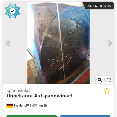
Småannons
1
/
2
Spännvinkel
Unbekannt
Aufspannwinkel
Tyskland
1 401 km