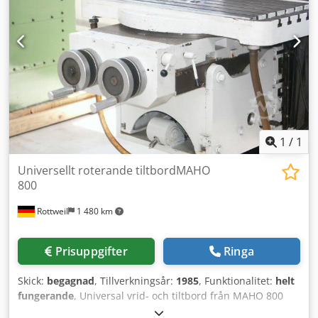
BxL=14x20mm Maskinbordet är i nyskick!
1
/
1
Universellt roterande tiltbordMAHO
800
Rottweil
1 480 km
Prisuppgifter
Ringa
Skick:
begagnad
, Tillverkningsår:
1985
, Funktionalitet:
helt
fungerande
, Universal vrid- och tiltbord från MAHO 800
med mekanisk Y-justering via handratt Dedpfxeb I Irwj Ab