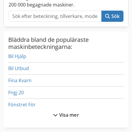
200 000 begagnade maskiner.
Sök
Bläddra bland de populäraste
maskinbeteckningarna:
Bil Hjälp
Bil Utbud
Fina Kvarn
Fngj 20
Fönstret För
Visa mer
Höj-Och Sänkbart Bord Sågar
Inredning Och Design