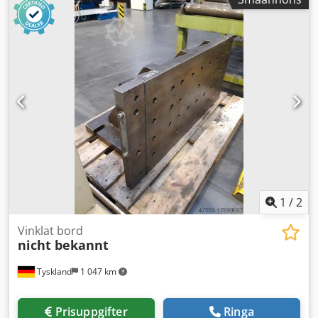
1
/
2
Vinklat bord
nicht bekannt
Tyskland
1 047 km
Prisuppgifter
Ringa