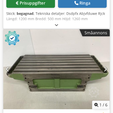
Prisuppgifter
Ringa
Skick:
begagnad
, Tekniska detaljer: Dsdpfx Abjvfduwe Rjck
Längd: 1200 mm Bredd: 500 mm Höjd: 1260 mm
Småannons
1
/
6