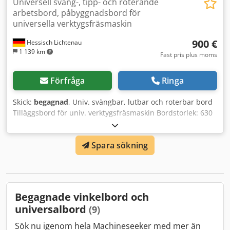
Universell sväng-, tipp- och roterande
arbetsbord, påbyggnadsbord för
universella verktygsfräsmaskin
900 €
Hessisch Lichtenau
1 139 km
Fast pris plus moms
Förfråga
Ringa
Skick:
begagnad
, Univ. svängbar, lutbar och roterbar bord
Tilläggsbord för univ. verktygsfräsmaskin Bordstorlek: 630
x 250 mm T-spårbredd: 14 mm Roter- och lutbart: +/- 30°
Dcedpfx Aogp T D Nsb Rok Svängbart: +/- 45° - 4x T-spår
Spara sökning
Vikt: ca. 120 kg
Begagnade vinkelbord och
universalbord
(9)
Sök nu igenom hela Machineseeker med mer än