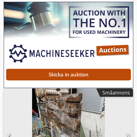
Spännyta: 1000 x 520 mm - 6 spår för fastspänning, 16 mm
breda, avstånd 90 mm - Fästplattan kan vridas horisontellt
åt höger och vänster upp till 45 grader (graderad) - Kan
tiltas mot/från maskinen +/- 15 grader Dsdod E A I Nopfx
Ab Rock - Vridbar +/- 15 grader - Vridbord, tippbord,
vinkelbord Max. tillåten belastning: 1000 kg Vikt: 400 kg Bra
skick
Skicka in auktion
Småannons