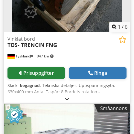
1
/
6
Vinklat bord
TOS- TRENCIN
FNG
Tyskland
1 047 km
Prisuppgifter
Ringa
Skick:
begagnad
, Tekniska detaljer: Uppspänningsyta:
630x400 mm Antal T-spår: 8 Bordets rotation -
manuell/mekanisk: 360° manuellt Maskinvikt ca: 175 kg
Vinkeltiltbart maskinbord/ spänningsbord för fräsmaskin,
Småannons
t.ex. TOS FNG eller FNGJ Stativet kan justeras horisontellt
360° via handratt (skala 360°) T-spår enligt DIN 650 och 508
a=14mm; h=24mm; b=25mm; c=9mm Dodju Nkrbspfx Ab
Rock Fotplatta: Storlek 380x300mm med 6 spännspår