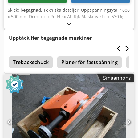
Skick:
begagnad
, Tekniska detaljer: Uppspänningsyta: 1000
x 500 mm Dcedpfou Rd Nisx Ab Rjk Maskinvikt ca: 530 kg
Mått L x B x H: 0,5 x 1,0 x 0,49 m Vinkelmonteringsbord –
maskinbord – maskinspänningsbord med 33 stycken
spänningshål M24 Vertikal monteringssida: B x H: 800 x
Upptäck fler begagnade maskiner
450 mm med 4 stycken T-spår Ø 30 x 75 mm
d
Trebackschuck
Planer för fastspänning
Ar
Småannons