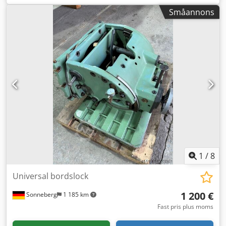
Reck
Småannons
1
/
8
Universal bordslock
1 200 €
Sonneberg
1 185 km
Fast pris plus moms