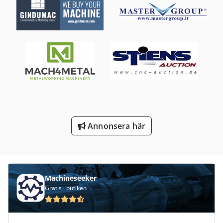
V-Bälte
Vagn För Verktyg
Ved
Ved-Begäranden
Verktyg För Mätning
Verktyg För Träbearbetning
Annonsera här
Vippande Bord
Machineseeker
Gratis i butiken