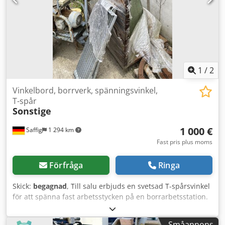
1
/
2
Vinkelbord, borrverk, spänningsvinkel,
T-spår
Sonstige
1 000 €
Saffig
1 294 km
Fast pris plus moms
Förfråga
Ringa
Skick:
begagnad
, Till salu erbjuds en svetsad T-spårsvinkel
för att spänna fast arbetsstycken på en borrarbetsstation.
Mått: Dodpfoznv E Nex Ab Rock Benlängder 1500 x 850
Bredd 1400
Småannons