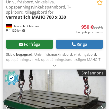
Univ., fräsbord, vinkelsliva,
uppspänningsvinkel; spännbord, T-
spårbord, tilläggsbord för
vermutlich MAHO
700 x 330
950 €
Hessisch Lichtenau
980 €
1 139 km
Fast pris plus moms
Förfråga
Ringa
Skick:
begagnad
, Univ., fräsmaskinsbord, vinklingsbord,
uppspänningsvinkel, uppspänningsbord troligen MAHO T-
spårsbord, påbyggnadsbord för universell
verktygsfräsmaskin Bordsnr: 76-400-1 / 2210 05 00
Småannons
Bordstorlek: 700 x 330 mm Bygghöjd: 210 mm Spårbredd:
12 mm Spåravstånd: 45 mm - Bordsskiva med 7x T-spår 12
mm - Monteringsyta 90°, 13 mm borrhål, 14 mm långhål
för fastsättning samt 12 mm styrspår Dsdpfxoxy Styo Ab
Rock - Hålavstånd övre monteringsplatta Ø 13 mm = 500
mm, 50 mm ovanför bordsskivan (mätt i mitten) -
Hålavstånd mitt på monteringsplatta Ø 13 mm = 472 mm,