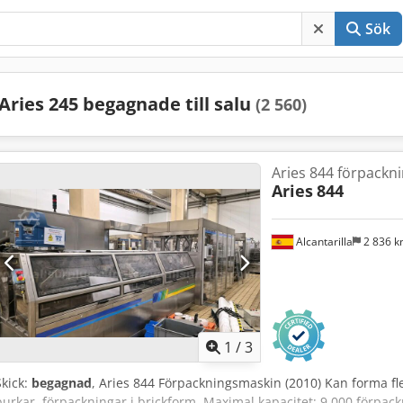
Sök
Aries 245 begagnade till salu
(2 560)
Aries 844 förpackn
Aries
844
Alcantarilla
2 836 
1
/
3
Skick:
begagnad
, Aries 844 Förpackningsmaskin (2010) Kan forma fler
burkar, förpackningar i brickform. Maximal kapacitet: 9 000 förpa