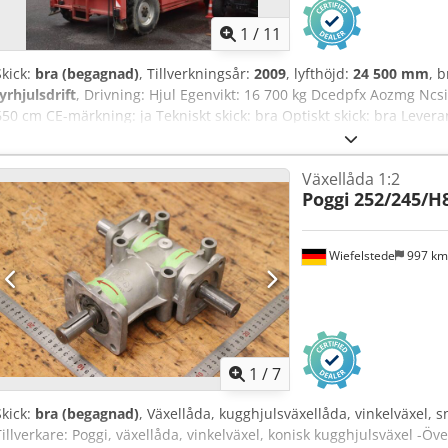
1
/
11
Skick:
bra (begagnad)
, Tillverkningsår:
2009
, lyfthöjd:
24 500 mm
, 
fyrhjulsdrift
, Drivning: Hjul Egenvikt: 16 700 kg Dcedpfx Aozmg Ncsi
650 cm CE-märkning: ja Tekniskt skick: bra Optiskt skick: bra Levera
Theißen för mer information. Tillverkare: Liftlux Modell: 245-25 År
Begagnad Data: Max. arbetshöjd: 26,50 m Plattformshöjd: 24,50 m L
Växellåda 1:2
(LxB): 5,50 x 2,45 m Plattformslängd, utskjuten: 7,80 m Totalmått (Lx
Poggi
252/245/
Transporthöjd med/utan räcke: 4,26/3,27 m Körbar upp till arbetsh
Endast för inomhusbruk: nej Vita däck: nej Egenvikt: 16 700 kg Sär
fyrhjulsdrift, fästpunkter för fallskyddssystem (PSA) Notis: Styrcylin
Wiefelstede
997 k
Plats: 41468 Neuss Omedelbart tillgänglig
1
/
7
Skick:
bra (begagnad)
, Växellåda, kugghjulsväxellåda, vinkelväxel, s
Tillverkare: Poggi, växellåda, vinkelväxel, konisk kugghjulsväxel -Öv