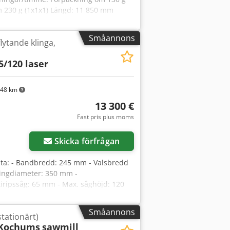
om 230 g (1x1x1) Längd: 11 850 mm
ordson ProBlue 7 smältlimsenhet
Småannons
lytande klinga,
5/120 laser
48 km
13 300 €
Fast pris plus moms
Skicka förfrågan
a: - Bandbredd: 245 mm - Valsbredd
lingdiameter: 350 mm -
tiripssåg: 65 mm - Max. såghöjd: 120
ifrån: - Stopp/utkastare - Tryckvals,
ingor - Släta tryckvalsar 2 st –
Småannons
tationärt)
drift - Central smörjning - Laser -
 Kochums
sawmill
udmotor 30 kW - Manuell höjning av