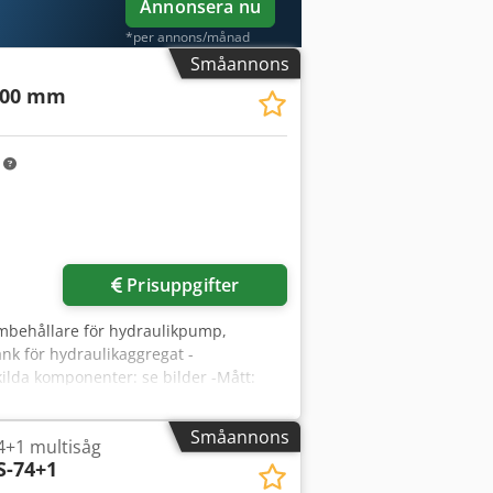
Annonsera nu
*per annons/månad
Småannons
300 mm
m
Prisuppgifter
umbehållare för hydraulikpump,
ank för hydraulikaggregat -
kilda komponenter: se bilder -Mått:
Småannons
4+1 multisåg
S-74+1