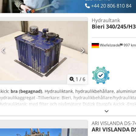
+44 20 806 810 84
Hydraultank
Bieri
340/245/H
Wiefelstede
997 k
1
/
6
Skick:
bra (begagnad)
, Hydrauliktank, hydraulikbehållare, alumini
hydraulikaggregat -Tillverkare: Bieri, hydraulikbehållare/hydraulikt
Hydrauliktank: med filter och nivåmätare Djdjzk Etuopfx Aicjck -Ens
340/245/H300 mm -Vikt: 6,1 kg
ARI VISLANDA DS-7
ARI VISLANDA
D