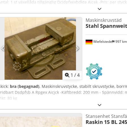
Antal: 1 st växellåda tillgänglig Dcjdpfxexbdkte Aicek -Pris: per sty
Maskinskruvstäd
Stahl
Spannwei
Wiefelstede
997 k
1
/
4
Skick:
bra (begagnad)
, Maskinskruvstycke, stabilt skruvstycke, borr
vridbart Dsdpfsb A Rpgex Aicjck -Käftbredd: 200 mm - Spännvidd:
Vikt: 80 kg
Stansenhet Stansfä
Raskin
15 BL 24