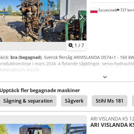
Szczecinek
727 km
1
/
7
Skick:
bra (begagnad)
, Svensk flersåg ARIVISLANDA DS74+1 - 160 k
produktionslinje i mars 2024; 4 flytande sågklingor, servo-hydraulisk
Djdotrxgbjpfx Aicock
Upptäck fler begagnade maskiner
Sågning & separation
Sågverk
Stihl Ms 181
ARI VISLANDA KS 12
ARI VISLANDA
K