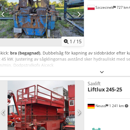
Szczecinek
727 km
1
/
15
Skick:
bra (begagnad)
, Dubbelsåg för kapning av sidobrädor efter ka
x 45 kW. Justering av sågklingornas avstånd sker hydrauliskt med 
m/min. Dodpstrxlkofx Aiceck
Saxlift
Liftlux
245-25
Neuss
1 241 km