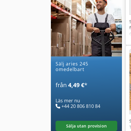
Sälj aries 245
omedelbart
från
4,49 €
*
Läs mer nu
+44 20 806 810 84
sälja utan provision