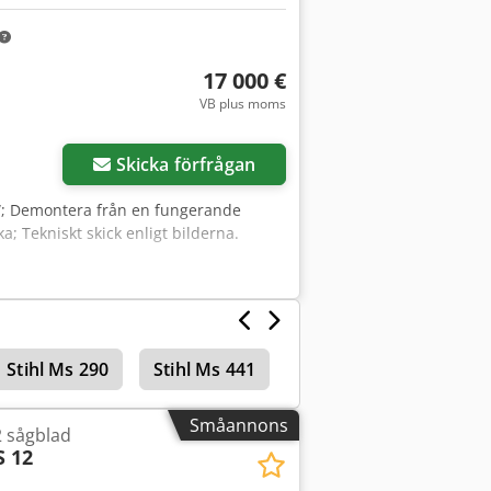
17 000 €
VB plus moms
Skicka förfrågan
W; Demontera från en fungerande
a; Tekniskt skick enligt bilderna.
Stihl Ms 290
Stihl Ms 441
Hålstansmaskiner 0–35
Småannons
 sågblad
S 12