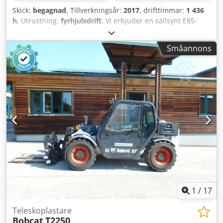
Skick:
begagnad
, Tillverkningsår:
2017
, drifttimmar:
1 436
h
, Utrustning:
fyrhjulsdrift
, Vi erbjuder en sällsynt E85-
modell, inte uthyrd från ett mindre byggföretag, utrustad
med luftkonditionering. * JUSTERBAR BOM med
Småannons
GRIPKLÖ/GRIF * Hydraulisk grävskopa, kan levereras som
tillval, finns i lager mot ett rimligt tilläggspris. Csdpfx Anjzr
Avvsdjrf * Från ett mindre byggföretag. * Tysk version. *
Endast 1350 driftstimmar. * Gummiband. * Större service
utförs 2025 hos BOBCAT. * 44 kW dieselmotor, tillverkare
Yanmar. * Anslutningar för ytterligare redskap. * Snabbt
växlingssystem. * Extra arbetsljus. * Mycket väl
underhållet skick. ----Vi är en verkstad med behöriga
mekaniker för fordon och byggmaskiner och erbjuder
maskiner till ett bra pris. Finansiering, inbyte och hyrköp
av fordon av alla slag är möjligt.----
1
/
17
Teleskoplastare
Bobcat
T2250