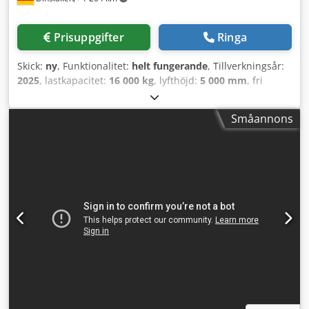
Prisuppgifter
Ringa
Skick:
ny
, Funktionalitet:
helt fungerande
, Tillverkningsår:
2025
, lastkapacitet:
16 000 kg
, lyfthöjd:
5 000 mm
, fri
lyfthöjd:
1 815 mm
, bränsletyp:
diesel
, masttyp:
triplex
,
byggnadshöjd:
3 360 mm
, gaffellängd:
2 400 mm
, drivtyp:
Småannons
Diesel
, Dieseltruck Lastcentrum: 600 ISO-klass: ISO klass 4
= 5 000 - 10 000 kg Masttyp: Triplex Växellåda: 3-växlad ZF-
växellåda Skick: Ny maskin Tekniskt skick: Ny Framdäck typ:
Superelastisk Framdäck skick: Nya Bakdäck typ:
Superelastisk Bakdäck skick: Nya Beskrivning: Omedelbart
tillgänglig juli 2025 / TILLGÄNGLIG I JULI 25 Codpoy Up S
Eofx Andorf Sidoförskjutare, 3:e ventil, 4:e ventil,
arbetsstrålkastare bak, arbetsstrålkastare fram, värmare,
fullhytt, CE-certifikat, våg, tvillingdäck, Safety Light,
ytterbackspeglar, varningsljus, vindrutetorkare,
enkelpedal, LED, Hydraulisk hyttlutning, DAB-radio med
MP3-funktion, 7" LCD-sidodisplay med PIN-kodsystem,
kamera fram & bak, krockvarningssystem bak, automatisk