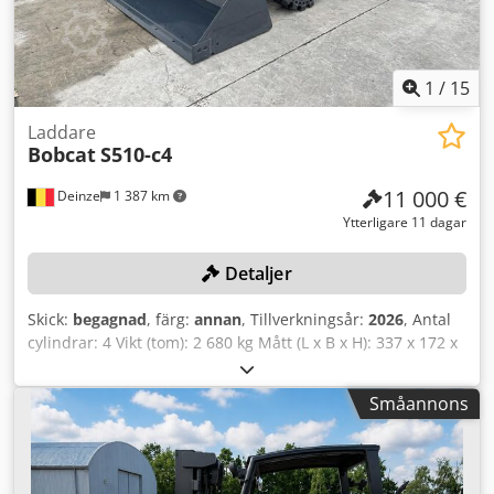
900 kr netto Möjlighet till förmånlig leverans! Mot ett
tilläggspris även med ny skopa eller ny arbetsplattform!
1
/
15
Laddare
Bobcat
S510-c4
11 000 €
Deinze
1 387 km
Ytterligare 11 dagar
Detaljer
Skick:
begagnad
, färg:
annan
, Tillverkningsår:
2026
, Antal
cylindrar: 4 Vikt (tom): 2 680 kg Mått (L x B x H): 337 x 172 x
197 cm Snabbfästessystem: Ja Egenvikt: 2680 kg
Transportmått: 3378 x 1727 x 1972 mm Motormärke och
Småannons
modell: Kubota V2403 Effekt: 36,5 kW / 48,9 hk Cylindrar: 4
Däckstorlek: Fram- och bakhjul: 30×10-16 Skopbredd: 1730
mm Utrustning: Mekaniskt snabbfäste Crjdpfx Aezrv
Uljndof Extra funktion: Ingen CE-märkning eller