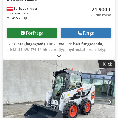
21 900 €
Sankt Veit in der
Südsteiermark
VB plus moms
1 495 km
Förfråga
Ringa
Skick:
bra (begagnad)
, Funktionalitet:
helt fungerande
,
effekt:
56 kW (76,14 hk)
, växeltyp:
hydrostat
, bränsletyp:
diesel
, lyftkapacitet:
2 200 kg/m
, Tillverkningsår:
2008
,
drifttimmar:
4 871 h
, Utrustning:
hytt, pallgafflar
,
Klick
Teleskoplastare BOBCAT T2250 Årsmodell 2008 Enligt
mätaren 4 871 timmar 2,2 ton lyftkapacitet 5 meter lyfthöjd
56 kW 2-stegs hydrostatisk transmission Endast 198 cm
byggnadshöjd Endast 190 cm byggnadsbredd - Inklusive
gaffel - Mekanisk snabbväxlingsfunktion - Extra
hydraulkrets till gaffelmonteringen - Fyrhjulsdrift - 3 olika
styrningslägen - Joystickstyrning - Backkamera - Hytt med
värme - Belysningssystem med blinkers - Omedelbart
driftsklar - Bra däck - Inklusive godkännande för vägtrafik i
Nederländerna Codszr En Ijpfx Anderf Försäljningspris: 21