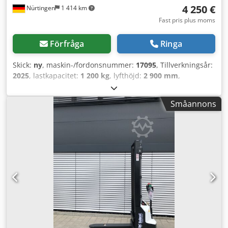
4 250 €
Nürtingen
1 414 km
Fast pris plus moms
Förfråga
Ringa
Skick:
ny
, maskin-/fordonsnummer:
17095
, Tillverkningsår:
2025
, lastkapacitet:
1 200 kg
, lyfthöjd:
2 900 mm
,
lastcentrum:
600 mm
, bränsletyp:
elektrisk
, masttyp:
simplex
, byggnadshöjd:
1 970 mm
, batterispänning:
24 V
,
Småannons
gaffellängd:
1 150 mm
, totalvikt:
665 kg
, 5180321
Serienummer: OBWNR-000081 Batteriinformation: 24 V, 60
Ah Crodpfezfd Dbex Andef