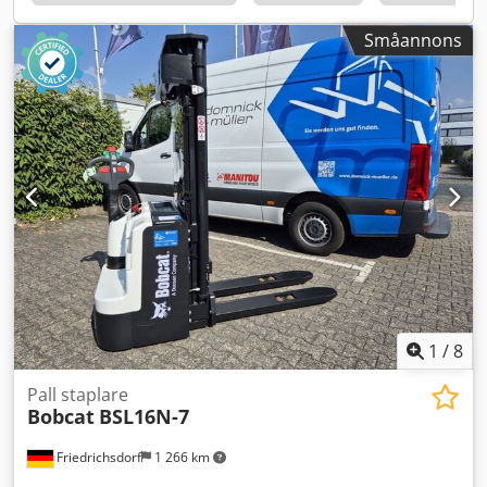
– 10 000 kg Masttyp: Triplex Växellåda: Momentomvandlare
Hastighetsklass: 20 Skick: Ny maskin Tekniskt skick: Ny
Småannons
Framdäck typ: Superelastisk Framdäck storlek: 300x15-18
Framdäck skick: 80 – 100 % Bakdäck typ: Superelastisk
Bakdäck storlek: 7.00x12-14 Bakdäck skick: 80 – 100 %
Sidoförskjutning, gaffelställ med gaffelbreddsinställning,
3:e ventil, 4:e ventil, arbetsstrålkastare bak,
arbetsstrålkastare fram, värme, lastskyddsgaller, helhytt,
fullfrilyft, innerbackspegel, varningsljus, vindrutetorkare,
Backkamera, armstöd med minihandtag för fyra
hydraulfunktioner, körriktningsväxling i armstödet
1
/
8
Pall staplare
Bobcat
BSL16N-7
Friedrichsdorf
1 266 km