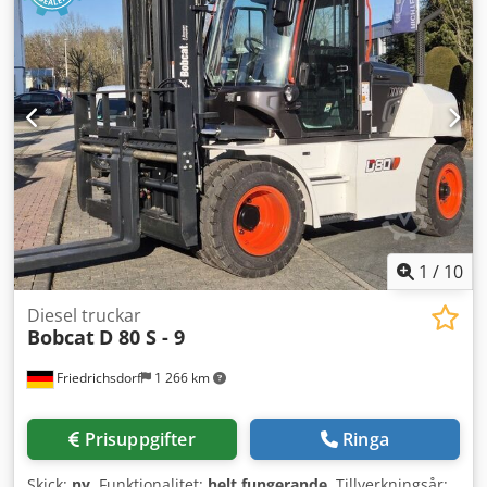
1
/
10
Diesel truckar
Bobcat
D 80 S - 9
Friedrichsdorf
1 266 km
Prisuppgifter
Ringa
Skick:
ny
, Funktionalitet:
helt fungerande
, Tillverkningsår: