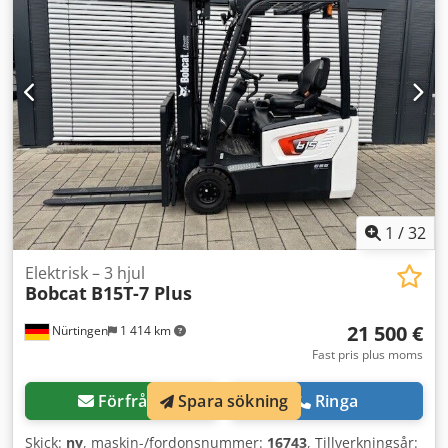
OBWNE-000719 Batteriinformation: 24 volt, 150 Ah.
1
/
32
Elektrisk – 3 hjul
Bobcat
B15T-7 Plus
21 500 €
Nürtingen
1 414 km
Fast pris plus moms
Spara sökning
Förfråga
Ringa
Skick:
ny
, maskin-/fordonsnummer:
16743
, Tillverkningsår: