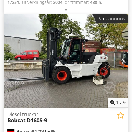
17251
, Tillverkningsår:
2024
, drifttimmar:
430 h
,
lastkapacitet:
2 000 kg
, lyfthöjd:
4 730 mm
, fri lyfthöjd:
1 470 mm
, lastcentrum:
500 mm
, bränsletyp:
diesel
,
Småannons
masttyp:
triplex
, byggnadshöjd:
2 190 mm
, gaffellängd:
1 050 mm
, framdäcksdimension:
7.00-15 5.50
,
bakdäcksstorlek:
6.50-10
, totalvikt:
4 053 kg
, 5215420
Crsdpfszr Db Hox Andof Serienummer: FDA2A-5052-00236
1
/
9
Diesel truckar
Bobcat
D160S-9
Dinslaken
1 204 km