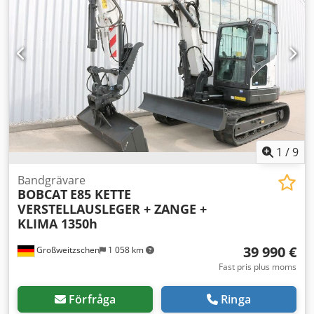
mm Masttyp: Duplex Skick: Ny maskin Tekniskt skick: Ny
Fram däcktyp: Polyuretan Fram däckskick: 80 - 100% Bak
däcktyp: Polyuretan Bak däckskick: 80 - 100%
Batterispänning: 24V Batterikapacitet: 60Ah Crjdoy Uz
Sqepfx Andof Batterityp: Litiumjon Batteri tillverkningsår:
2026 Batteriskick: 80 - 100% CE-certifikat, Underhållsfritt
litiumjonbatteri 24 V
1
/
9
Bandgrävare
BOBCAT
E85 KETTE
VERSTELLAUSLEGER + ZANGE +
KLIMA 1350h
39 990 €
Großweitzschen
1 058 km
Fast pris plus moms
Förfråga
Ringa