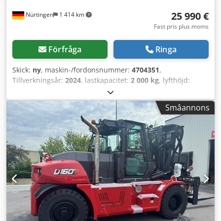
25 990 €
Nürtingen
1 414 km
Fast pris plus moms
Förfråga
Ringa
Skick:
ny
, maskin-/fordonsnummer:
4704351
,
Tillverkningsår:
2024
, lastkapacitet:
2 000 kg
, lyfthöjd:
4 730 mm
, fri lyfthöjd:
1 000 mm
, lastcentrum:
500 mm
,
bränsletyp:
elektrisk
, masttyp:
triplex
, byggnadshöjd:
Småannons
2 230 mm
, gaffellängd:
1 200 mm
, Motortyp: Elektrisk,
tillverkare: Bobcat Cedpfx Aoxz Spwjndjrf