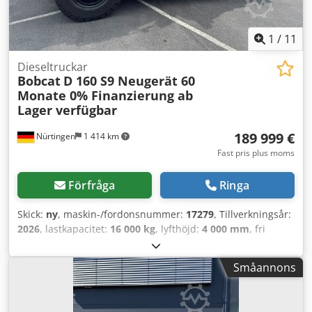
1
/
11
Dieseltruckar
Bobcat
D 160 S9 Neugerät 60
Monate 0% Finanzierung ab
Lager verfügbar
189 999 €
Nürtingen
1 414 km
Fast pris plus moms
Förfråga
Ringa
Skick:
ny
, maskin-/fordonsnummer:
17279
, Tillverkningsår:
2026
, lastkapacitet:
16 000 kg
, lyfthöjd:
4 000 mm
, fri
lyfthöjd:
1 480 mm
, lastcentrum:
600 mm
, bränsletyp:
diesel
, masttyp:
triplex
, byggnadshöjd:
3 030 mm
,
Småannons
gaffellängd:
2 400 mm
, framdäcksdimension:
12.00-20
100%
, bakdäcksstorlek:
12.00-20 100%
, totalvikt:
19 300 kg
,
Utrustning:
hytt
, 5218640 Codpfx Aezp T Auenderf