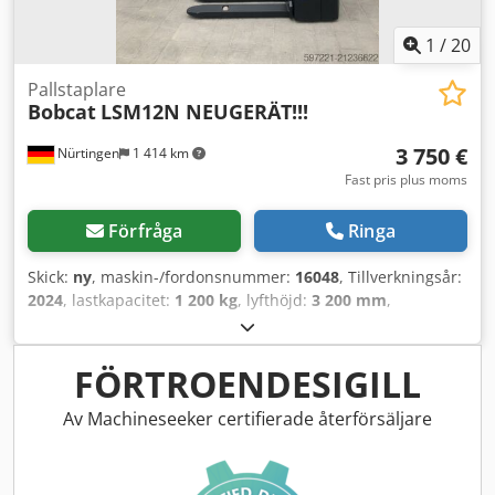
1
/
20
Pallstaplare
Bobcat
LSM12N NEUGERÄT!!!
3 750 €
Nürtingen
1 414 km
Fast pris plus moms
Förfråga
Ringa
Skick:
ny
, maskin-/fordonsnummer:
16048
, Tillverkningsår:
2024
, lastkapacitet:
1 200 kg
, lyfthöjd:
3 200 mm
,
lastcentrum:
600 mm
, bränsletyp:
elektrisk
, masttyp:
simplex
, byggnadshöjd:
2 080 mm
, batterispänning:
24 V
,
gaffellängd:
1 150 mm
, totalvikt:
576 kg
, 5076939 Csdpfx
FÖRTROENDESIGILL
Aoykc Rrsndjrf Serienummer: OBWNL-002740
Batteriinformation: 24 V, 60 Ah
Av Machineseeker certifierade återförsäljare