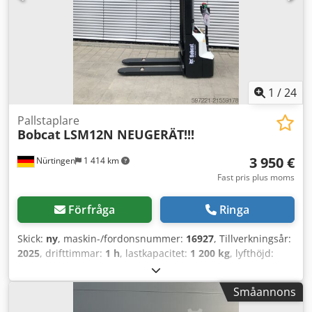
1
/
24
Pallstaplare
Bobcat
LSM12N NEUGERÄT!!!
3 950 €
Nürtingen
1 414 km
Fast pris plus moms
Förfråga
Ringa
Skick:
ny
, maskin-/fordonsnummer:
16927
, Tillverkningsår:
2025
, drifttimmar:
1 h
, lastkapacitet:
1 200 kg
, lyfthöjd:
3 620 mm
, lastcentrum:
600 mm
, bränsletyp:
elektrisk
,
masttyp:
simplex
, byggnadshöjd:
2 280 mm
,
Småannons
batterispänning:
24 V
, gaffellängd:
1 150 mm
, totalvikt:
576
kg
, 5108763 Csdoyv S Rmjpfx Andjrf Serienummer: