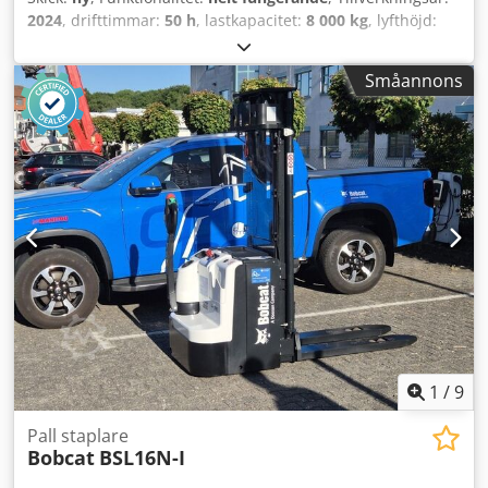
2024
, drifttimmar:
50 h
, lastkapacitet:
8 000 kg
, lyfthöjd:
4 800 mm
, fri lyfthöjd:
1 570 mm
, bränsletyp:
diesel
,
masttyp:
triplex
, byggnadshöjd:
2 780 mm
, effekt:
59 kW
Småannons
(80,22 hk)
, gaffelbordets bredd:
2 240 mm
, gaffellängd:
2 400 mm
, tomvikt:
12 406 kg
, drivtyp:
Diesel
, Dieseldriven
gaffeltruck Lastcentrum: 600 mm Gaffelbredd: 180 mm
Gaffeltjocklek: 75 mm ISO-klass: Terminal West Masttyp:
Triplex Transmission: Momentomvandlare Hastighetsklass:
20 Skick: Ny maskin Tekniskt skick: Ny Däck fram typ:
Superelastiska Däck fram skick: Nya Däck bak typ:
Superelastiska Däck bak skick: Nya Sidoförskjutare,
gaffelställ med justerbara gafflar, 3:e hydraulventil, 4:e
hydraulventil, bakre arbetsstrålkastare, främre
arbetsstrålkastare, värme, helhytt, full frilyft, CE-certifikat,
innerbackspegel, ytterbackspeglar, varningsljus, säte,
fram- och backkamera Cjdpfoxr R Efjx Andorf
1
/
9
Pall staplare
Bobcat
BSL16N-I