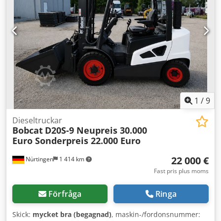
registrering Ingen dokumentation
1
/
9
Dieseltruckar
Bobcat
D20S-9 Neupreis 30.000
Euro Sonderpreis 22.000 Euro
22 000 €
Nürtingen
1 414 km
Fast pris plus moms
Förfråga
Ringa
Skick:
mycket bra (begagnad)
, maskin-/fordonsnummer: