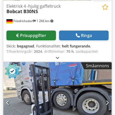
Elektrisk 4 -hjulig gaffeltruck
Bobcat
B30NS
Friedrichsdorf
1 266 km
Prisuppgifter
Ringa
Skick:
begagnad
, Funktionalitet:
helt fungerande
,
Tillverkningsår:
2024
, drifttimmar:
70 h
, lastkapacitet:
3 000 kg
, lyfthöjd:
4 710 mm
, fri lyfthöjd:
1 475 mm
,
bränsletyp:
elektrisk
, masttyp:
triplex
, byggnadshöjd:
Småannons
2 145 mm
, effekt:
16 kW (21,75 hk)
, gaffelbordets bredd:
1 116 mm
, gaffellängd:
1 200 mm
, tomvikt:
4 850 kg
, total
längd:
2 520 mm
, drivtyp:
Elektro
, konstruktionsbredd:
1 244 mm
, Elektrisk fyra-hjuls truck Lastfokuspunkt: 500
Gaffelbredd: 122 mm Gaffeltjocklek: 45 mm ISO-klass: ISO
klass 3 = 2.500 - 4.999 kg Masttyp: Triplex Hastighetsklass:
15 Skick: Så gott som ny Tekniskt skick: Mycket bra
Framringar typ: superelastisk Framringar storlek: 23x10-12
Framringar skick: 80 - 100 % Bakringar typ: superelastisk