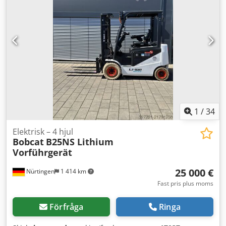
Serienummer: FDC0H-5107-00494
1
/
34
Elektrisk – 4 hjul
Bobcat
B25NS Lithium
Vorführgerät
25 000 €
Nürtingen
1 414 km
Fast pris plus moms
Förfråga
Ringa