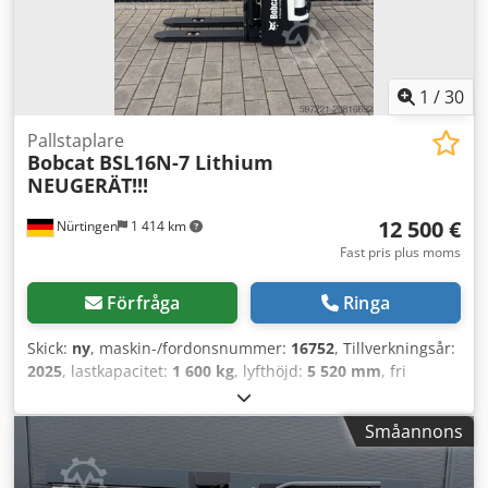
1
/
30
Pallstaplare
Bobcat
BSL16N-7 Lithium
NEUGERÄT!!!
12 500 €
Nürtingen
1 414 km
Fast pris plus moms
Förfråga
Ringa
Skick:
ny
, maskin-/fordonsnummer:
16752
, Tillverkningsår:
2025
, lastkapacitet:
1 600 kg
, lyfthöjd:
5 520 mm
, fri
lyfthöjd:
1 820 mm
, lastcentrum:
600 mm
, bränsletyp:
elektrisk
, masttyp:
triplex
, byggnadshöjd:
2 408 mm
,
Småannons
batterispänning:
24 V
, gaffellängd:
1 150 mm
,
framdäcksdimension:
Tandem
, bakdäcksstorlek:
, totalvikt:
1 222 kg
, 5041176 Cjdpfx Anjx Nk Hyedsrf Serienummer: