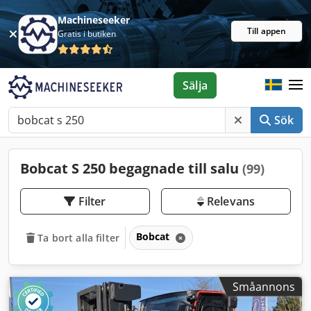
Machineseeker
Till appen
Gratis i butiken
Sälja
Sök
Bobcat S 250 begagnade till salu
(99)
Filter
Relevans
Bobcat
Ta bort alla filter
Småannons