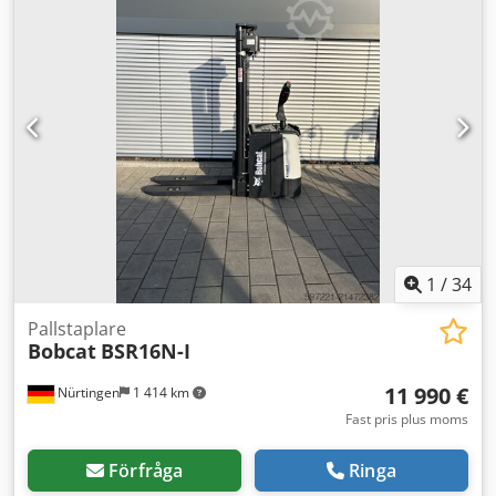
OBWNL-003130 Batteriinformation: 24 V, 60 Ah
1
/
34
Pallstaplare
Bobcat
BSR16N-I
11 990 €
Nürtingen
1 414 km
Fast pris plus moms
Förfråga
Ringa