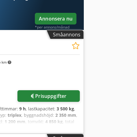
Annonsera nu
*per annons/månad
Småannons
6 km
Prisuppgifter
ifttimmar:
9 h
, lastkapacitet:
3 500 kg
,
typ:
triplex
, byggnadshöjd:
2 350 mm
,
gd:
1 200 mm
, tomvikt:
4 850 kg
, total
ieseltruck Lastcentrum: 500 ISO-klass:
iplex Transmission: Omvandlare