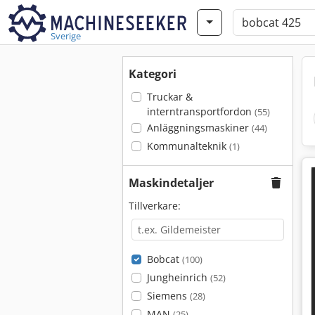
Sverige
Kategori
Truckar &
interntransportfordon
(55)
Anläggningsmaskiner
(44)
Kommunalteknik
(1)
Maskindetaljer
Tillverkare:
Bobcat
(100)
Jungheinrich
(52)
Siemens
(28)
MAN
(25)