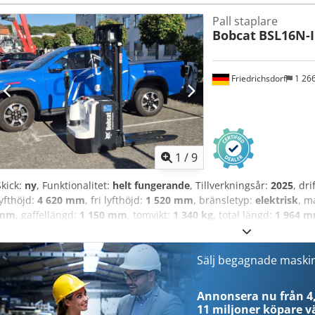
inspektionspunkter, 52 godkända ✅, 0 brister ℹ️, 0 kostnader ⚠️ 📌 
Pall staplare
7/10. 📄 Vill du se hela inspektionsrapporten, fler bilder eller en 
Bobcat
BSL16N-I
Referensen "40923 Equippo" används ofta när man söker efter mer i
maskinen och vår service är så bra: ✔ Grundlig inspektion utförd av
är möjligt ✔ Pengarna tillbaka-garanti ✔ Säkra och flexibla betalni
Friedrichsdorf
1 26
maskinalternativ? Vi erbjuder användbara verktyg och resurser för 
lättillgängliga på vår plattform.
1
/
9
Skick:
ny
, Funktionalitet:
helt fungerande
, Tillverkningsår:
2025
, dr
lyfthöjd:
4 620 mm
, fri lyfthöjd:
1 520 mm
, bränsletyp:
elektrisk
, m
mm
, gaffellängd:
1 150 mm
, tomvikt:
1 340 kg
, total längd:
1 964 
konstruktionsbredd:
820 mm
, Höglastlyftare Lastcentrum: 600 Gaf
Skick: Ny maskin Cedswi Acgjpfx Agvjha Tekniskt skick: Ny Framdäck
100% Bakdäck typ: Polyuretan Bakdäck skick: 80–100% Batteri volt: 2
Sälj begagnade maski
Litiumjon Batteri tillverkningsår: 2025 Batterits skick: 80–100% Initiall
litiumjonbatteri,
Annonsera nu från 4,
11 miljoner köpare
vä