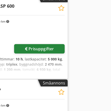
LSP 600
6 km
Prisuppgifter
ifttimmar:
10 h
, lastkapacitet:
5 000 kg
,
typ:
triplex
, byggnadshöjd:
2 470 mm
,
gd:
1 200 mm
, tomvikt:
6 930 kg
, total
Dieseltruck Lastcentrum: 600 mm
5 000 – 10 000 kg Cedpfx
Småannons
ghetsklass: 20 Skick: Ny maskin
7
00x15-18 Framdäck skick: 80 – 100 %
k: 80 – 100 % Sidoförskjutning,
sstrålkastare bak, arbetsstrålkastare
6 km
varningsljus, vindrutetorkare,