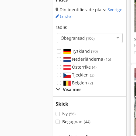
Din identifierade plats:
Sverige
(ändra)
radie:
Obegränsad
(100)
Tyskland
(70)
Nederländerna
(15)
Österrike
(4)
Tjeckien
(3)
Belgien
(2)
Visa mer
Skick
Ny
(56)
Begagnad
(44)