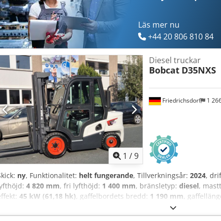
Läs mer nu
+44 20 806 810 84
Diesel truckar
Bobcat
D35NXS
Friedrichsdorf
1 26
1
/
9
Skick:
ny
, Funktionalitet:
helt fungerande
, Tillverkningsår:
2024
, dr
lyfthöjd:
4 820 mm
, fri lyfthöjd:
1 400 mm
, bränsletyp:
diesel
, mast
effekt:
45 kW (61,18 hk)
, gaffelbordets bredd:
1 190 mm
, gaffellän
längd:
2 750 mm
, drivtyp:
Diesel
, konstruktionsbredd:
1 290 mm
, D
ISO klass 3 = 2 500 - 4 999 kg Chodpfx Ajy U R Dcjgvja Masttyp: Tr