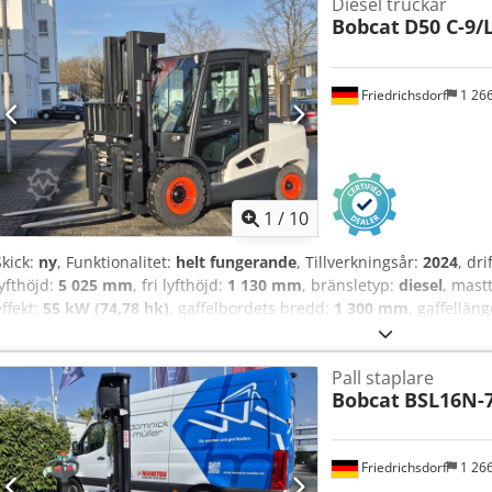
Diesel truckar
Bobcat
D50 C-9/
Friedrichsdorf
1 26
1
/
10
Skick:
ny
, Funktionalitet:
helt fungerande
, Tillverkningsår:
2024
, dr
lyfthöjd:
5 025 mm
, fri lyfthöjd:
1 130 mm
, bränsletyp:
diesel
, mast
effekt:
55 kW (74,78 hk)
, gaffelbordets bredd:
1 300 mm
, gaffellän
längd:
3 300 mm
, drivtyp:
Diesel
, konstruktionsbredd:
1 455 mm
, 
Gaffelbredd: 150 mm Gaffeltjocklek: 60 mm ISO-klass: ISO klass 4 = 
Pall staplare
Ageyldtqeveha Masttyp: Triplex Växellåda: Momentomvandlare Hasti
Bobcat
BSL16N-
Tekniskt skick: Ny Framdäck typ: Superelastisk Framdäck storlek: 3
Bakdäck typ: Superelastisk Bakdäck storlek: 7.00x12-14 Bakdäck skic
gaffelställ med gaffelbreddsinställning, 3:e ventil, 4:e ventil, arbet
Friedrichsdorf
1 26
fram, värme, lastskyddsgaller, helhytt, fullfrilyft, innerbackspegel, 