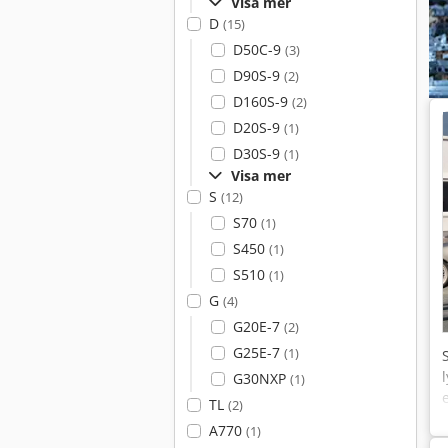
Visa mer
D
(15)
D50C-9
(3)
D90S-9
(2)
D160S-9
(2)
D20S-9
(1)
D30S-9
(1)
Visa mer
S
(12)
S70
(1)
S450
(1)
S510
(1)
G
(4)
G20E-7
(2)
G25E-7
(1)
G30NXP
(1)
TL
(2)
A770
(1)