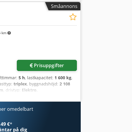
Inspektörens kommentar: Skicket är
Småannons
video? Codpfxezkuuuo Agvjha Tips:
nformation online. 💡 Varför den här
 experter ✔ Leverans till arbetsplatsen
ngsalternativ 🔄 Överväger du andra
6 km
alla maskinägare och operatörer –
Prisuppgifter
ifttimmar:
5 h
, lastkapacitet:
1 600 kg
,
asttyp:
triplex
, byggnadshöjd:
2 108
mm
, drivtyp:
Elektro
,
felbredd: 560 mm Masttyp: Triplex
 typ: Polyuretan Framdäck skick: 80–
4V Batterikapacitet: 150Ah Batterityp:
ner omedelbart
yft, Frilyft, CE-certifikat, Underhållsfri
49 €
*
ntar på dig