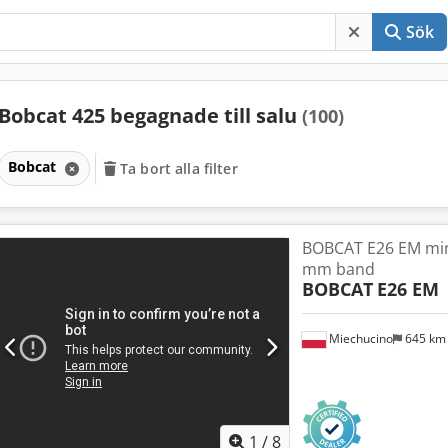
Sök
Bobcat 425 begagnade till salu
(100)
Bobcat
Ta bort alla filter
BOBCAT E26 EM min
mm band
BOBCAT
E26 EM
Miechucino
645 k
1
/
8