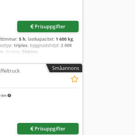
körriktningsväxling i armstödet
Prisuppgifter
ifttimmar:
5 h
, lastkapacitet:
1 600 kg
,
asttyp:
triplex
, byggnadshöjd:
2 008
mm
, drivtyp:
Elektro
,
redd: 560 mm Masttyp: Triplex Skick: Ny
lyuretan Framdäck skick: 80 - 100%
Småannons
affeltruck
tteri Ah: 300Ah Batterityp: PzS Batteri
t, Aquamatic för battericellerna
6 km
Prisuppgifter