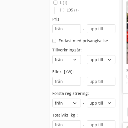
L
(1)
L95
(1)
Pris:
-
Endast med prisangivelse
Tillverkningsår:
-
Effekt [kW]:
-
Första registrering:
-
 L14
Linde L12
Lagringsteknik
Initialhub
Totalvikt [kg]:
-