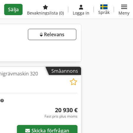
Sälja
Språk
Bevakningslista
(0)
Logga in
Meny
Relevans
Småannons
igrävmaskin 320
m
20 930 €
Fast pris plus moms
Skicka förfrågan