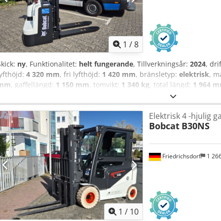
Backkamera, armstöd med minihandtag för fyra hydraulfunktioner, 
1
/
8
Skick:
ny
, Funktionalitet:
helt fungerande
, Tillverkningsår:
2024
, dr
lyfthöjd:
4 320 mm
, fri lyfthöjd:
1 420 mm
, bränsletyp:
elektrisk
, m
mm
, gaffellängd:
1 150 mm
, tomvikt:
1 340 kg
, total längd:
1 964 
konstruktionsbredd:
820 mm
, Höglyftare Lastcentrum: 600 Gaffelb
maskin Chsdpfewzpc Dex Agvoa Tekniskt skick: Ny Framdäck typ: Po
Elektrisk 4 -hjulig g
Bakdäck typ: Polyuretan Bakdäck skick: 80 - 100% Batteri Volt: 24V Ba
Bobcat
B30NS
tillverkningsår: 2024 Batteriskick: 80 - 100% Full frilyft, CE-certifika
Friedrichsdorf
1 26
1
/
10