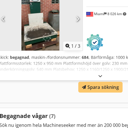
Miami
8 026 km
1
/
3
Skick:
begagnad
, maskin-/fordonsnummer:
684
, Bärförmåga: 1000 k
Plattformsstorlek: 1250 x 950 mm Plattformshöjd över golv: 230 mm
underkörningsgolv: 540 mm Platsbehov: 1250 x 1160/1250 x 1900/2
Alceck
Spara sökning
Begagnade vågar
(7)
Sök nu igenom hela Machineseeker med mer än 200 000 be