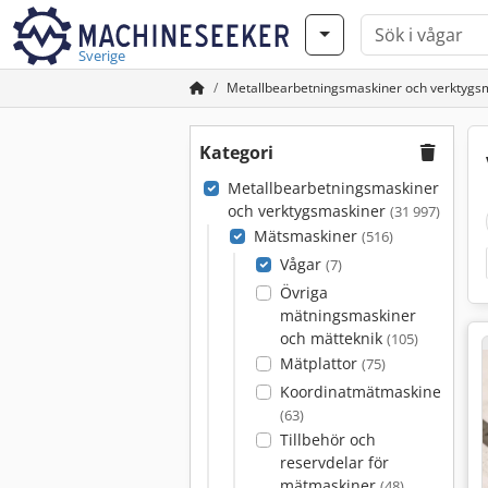
Sverige
Metallbearbetningsmaskiner och verktygs
Kategori
Metallbearbetningsmaskiner
och verktygsmaskiner
(31 997)
Mätsmaskiner
(516)
Vågar
(7)
Övriga
mätningsmaskiner
och mätteknik
(105)
Mätplattor
(75)
Koordinatmätmaskiner
(63)
Tillbehör och
reservdelar för
mätmaskiner
(48)