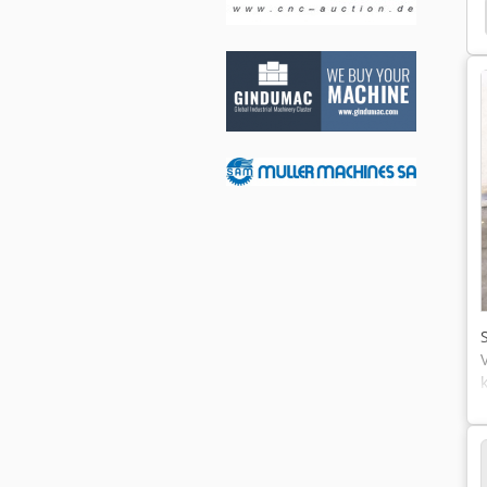
Skrivare
Skrivaren
v