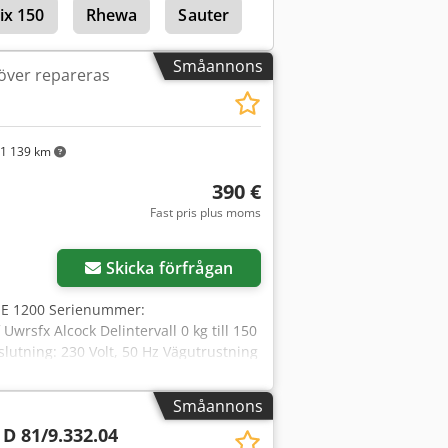
ix 150
Rhewa
Sauter
Småannons
över repareras
1 139 km
390 €
Fast pris plus moms
Skicka förfrågan
: E 1200 Serienummer:
rsfx Alcock Delintervall 0 kg till 150
anslutning: 230 Volt, 50 Hz Vägutrustning
0 x 800 mm Inbyggnadshöjd: 120 mm -
 100 kg Vågen är reparationsbehovande,
Småannons
 D 81/9.332.04