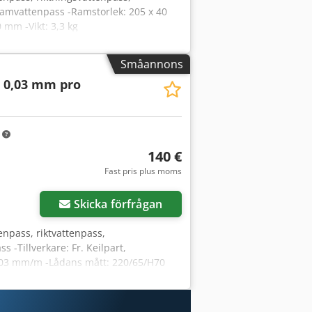
ramvattenpass -Ramstorlek: 205 x 40
 mm -Vikt: 3,3 kg
Småannons
 0,03 mm pro
m
140 €
Fast pris plus moms
Skicka förfrågan
npass, riktvattenpass,
 -Tillverkare: Fr. Keilpart,
0,03 mm/m -Lådans mått: 220/65/H70