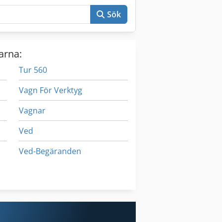
Sök
arna:
Tur 560
Vagn För Verktyg
Vagnar
Ved
Ved-Begäranden
Verktyg För Mätning
Verktyg För Träbearbetning