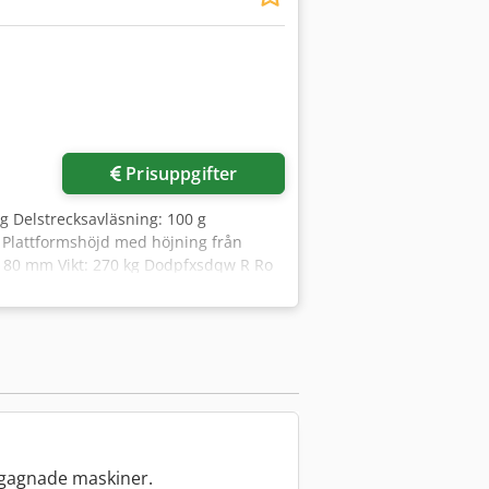
Prisuppgifter
g Delstrecksavläsning: 100 g
 Plattformshöjd med höjning från
180 mm Vikt: 270 kg Dodpfxsdqw R Ro
gagnade maskiner.