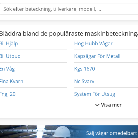
Bläddra bland de populäraste maskinbeteckning
Bil Hjälp
Hög Hubb Vågar
Bil Utbud
Kapsågar För Metall
En Våg
Kgs 1670
Fina Kvarn
Nc Svarv
Fngj 20
System För Utsug
Visa mer
Form-Vinden
Tak 18
Fönstret För
Transport Vagn
Ga 11 Ff
Trä Svarv
Sälj vågar omedelbart