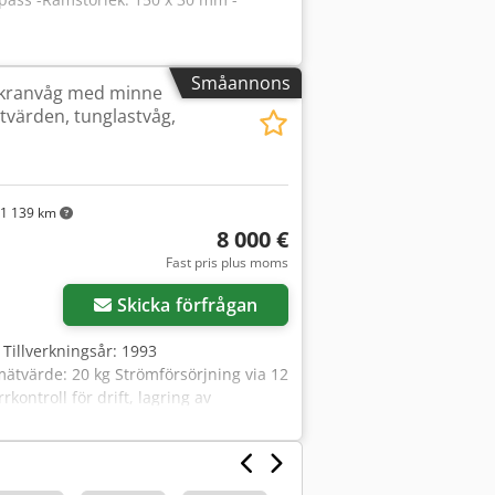
Småannons
 kranvåg med minne
tvärden, tunglastvåg,
1 139 km
8 000 €
Fast pris plus moms
Skicka förfrågan
Tillverkningsår: 1993
ätvärde: 20 kg Strömförsörjning via 12
kontroll för drift, lagring av
are för mätvärden Dedpfeg D H Rijx
 200 kg