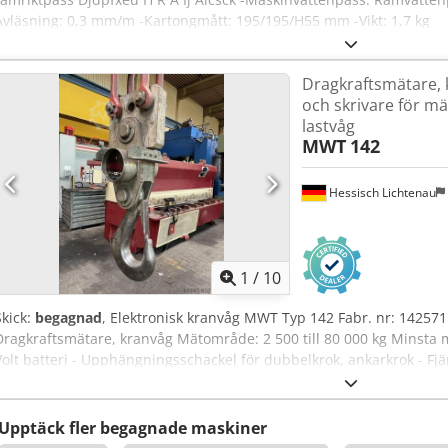
Avläsning: 0,3 mm/m -Kartongmått: 195/195/H55 mm -Vikt: 1,7 kg
Dragkraftsmätare,
och skrivare för mä
lastvåg
MWT
142
Hessisch Lichtenau
1
/
10
Skick:
begagnad
, Elektronisk kranvåg MWT Typ 142 Fabr. nr: 142571 
Dragkraftsmätare, kranvåg Mätområde: 2 500 till 80 000 kg Minsta m
Volt batteri - Upphängningsschackel för dubbelkrok, ankarkrok - Fjärr
mätvärden och tara - Minnesfunktion för mätvärden (vikter) - Skriv
Alceck Mycket robust och högkvalitativ stålkonstruktion Egenvikt: ca
Upptäck fler begagnade maskiner