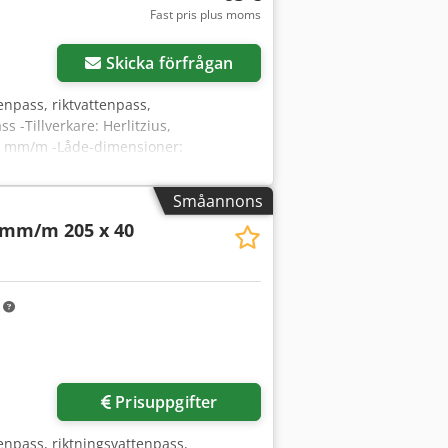
Fast pris plus moms
Skicka förfrågan
npass, riktvattenpass,
 -Tillverkare: Herlitzius,
40 mm/m -Låde-dimensioner:
Småannons
 mm/m 205 x 40
m
Prisuppgifter
enpass, riktningsvattenpass,