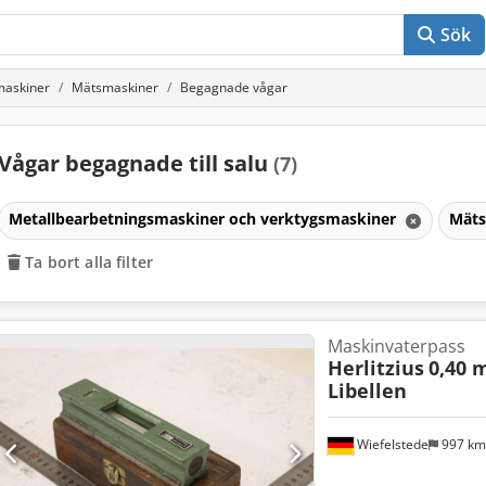
Sök
maskiner
Mätsmaskiner
Begagnade vågar
Vågar begagnade till salu
(7)
Metallbearbetningsmaskiner och verktygsmaskiner
Mäts
Ta bort alla filter
Maskinvaterpass
Herlitzius
0,40 
Libellen
Wiefelstede
997 k