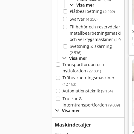
Visa mer
Plåtbearbetning
(5 469)
Svarvar
(4 356)
Tillbehör och reservdelar för
metallbearbetningsmaskiner
och verktygsmaskiner
(4 086)
Svetsning & skärning
(2 536)
Visa mer
Transportfordon och
nyttofordon
(27 831)
Träbearbetningsmaskiner
(12 163)
Automationsteknik
(9 154)
Truckar &
interntransportfordon
(9 039)
Visa mer
Maskindetaljer