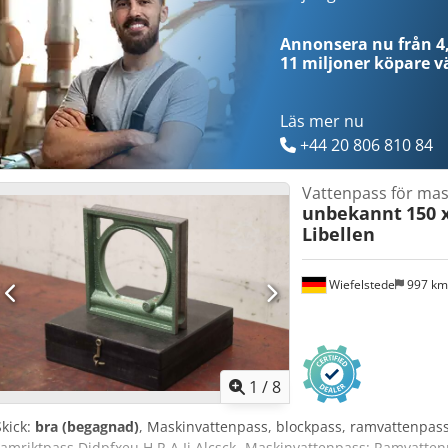
Annonsera nu från 4,
11 miljoner köpare
vä
Läs mer nu
+44 20 806 810 84
Vattenpass för mas
unbekannt
150 
Libellen
Wiefelstede
997 k
1
/
8
Skick:
bra (begagnad)
, Maskinvattenpass, blockpass, ramvattenpass,
ramriktpass Djdpfxeu H R A Ij Alcsck -Maskinvattenpass: Ramvatten