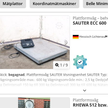
Mätplattor
Koordinatmätmaskiner
Belle Minim
Plattformvåg – beh
SAUTER
ECC 600
Hessisch Lichtenau
1
/
9
Skick:
begagnad
, Plattformsvåg SAUTER Visningsenhet SAUTER Typ
Vägningsområde max.: 600 kg Vägningsområde min.: 2,5 kg Dedpjxf Uw
kg Delintervall 150 kg till 300 kg Delintervall 300 kg till 600 kg Nät
SAUTER Typ ECC 600 Serienummer: 1400286 Plattformsstorlek: 100
Tarafunktion Platsbehov (L x B x H): 1000 x 800 x 120 mm Egenvikt:
Plattformsvåg
isar alltid för hög vikt.
RHEWA
512 bzw.