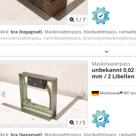
1
/
7
Skick:
bra (begagnad)
, Maskinvattenpass, blockvattenpass, ramvatte
precisionsvattenpass, ramriktvattenpass, precisionsmaskinvattenpass
precisionsmaskinvattenpass Dcsdpfx Alezh Hqiscsk -Avläsning: 0,
180/70/H50 mm -Vikt: 1,0 kg
Maskinvaterpass
unbekannt
0,02
mm / 2 Libellen
Wiefelstede
997 k
1
/
5
Skick:
bra (begagnad)
, Maskinvattenpass, blockvattenpass, ramvatt