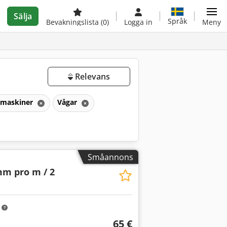
Sälja
Språk
Bevakningslista
(0)
Logga in
Meny
Relevans
maskiner
Vågar
Småannons
mm pro m / 2
m
65 €