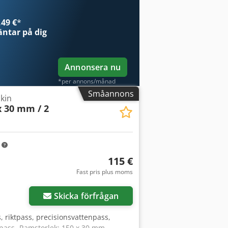
49 €
*
ntar på dig
Annonsera nu
*per annons/månad
Småannons
kin
x 30 mm / 2
m
115 €
Fast pris plus moms
Skicka förfrågan
 riktpass, precisionsvattenpass,
pass -Ramstorlek: 150 x 30 mm -