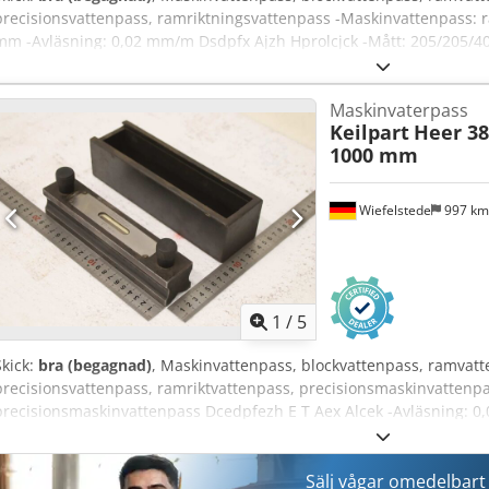
precisionsvattenpass, ramriktningsvattenpass -Maskinvattenpass: 
mm -Avläsning: 0,02 mm/m Dsdpfx Ajzh Hprolcjck -Mått: 205/205/40
Maskinvaterpass
Keilpart
Heer 38
1000 mm
Wiefelstede
997 k
1
/
5
Skick:
bra (begagnad)
, Maskinvattenpass, blockvattenpass, ramvatte
precisionsvattenpass, ramriktvattenpass, precisionsmaskinvattenpass
precisionsmaskinvattenpass Dcedpfezh E T Aex Alcek -Avläsning: 
mm -Vikt: 2,1 kg
Sälj vågar omedelbart