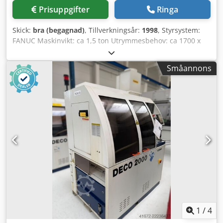
Prisuppgifter
Ringa
Skick:
bra (begagnad)
, Tillverkningsår:
1998
, Styrsystem:
FANUC Maskinvikt: ca 1,5 ton Utrymmesbehov: ca 1700 x
1010 mm CNC-svarvautomat elektriskt och mekaniskt
genomgående renoverad: Laddningsmagasin: LNS Tryton
Småannons
112 Cjdpfx Aiezhxk Ioljrf HUVUDSPINDEL - Max.
stångdiameter: 10 [mm] - Slaglängd: 66 [mm] -
Spindelvarvtal: 16 000 [varv/min] - Spindeldrivmotor,
effekt: 3,7 [kW] - Minsta upplösning, C-axel: 0,1 [grader]
MOTSPINDEL - Max. stångdiameter: 10 [mm] -
Spindelvarvtal: 12 000 [varv/min] - Spindeldrivmotor,
effekt: 3,7 [kW] - Minsta upplösning, C-axel: 0,1 [grader] -->
Mått, laddningsmagasin: längd ca 4800 mm / 450 kg
1
/
4