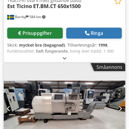
Teach-In svarv med glidande bädd
Est Ticino
ET.BM.CT 650x1500
Borrby
584 km
Prisuppgifter
Ringa
Skick:
mycket bra (begagnad)
, Tillverkningsår:
1998
,
Funktionalitet:
helt fungerande
, Sving över bädd: 1 300
mm, över tvärslid: 1 000 mm, sving i urtag: 2 100 mm.
Avstånd mellan spetsar: 1 500 mm, 2 350 mm med öppen
Småannons
bädd. Spindelhål: 128 mm, 450 varv/min, 50 kW. Chuck:
800 mm, 4-backplatta: 900 mm. Fagor CNC, vikt ca 12 000
kg. Cjdpfx Aioxqp I Noljrf