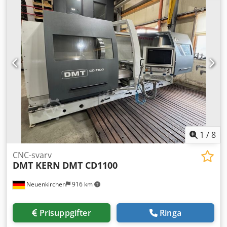
Spetsavstånd: 14000 mm Max vikt mellan spetsarna:
15000/18000 kg Bäddbredd: 1100 mm Csdpfx Ajywhhksilerf
Antal bäddstyrningar: n.3 (2+1) Utrustning: - CNC-styrning
FANUC modell FANUC 32i-B med MANUAL GUIDE i -
Automatisk revolver med 12 positioner och drivna
verktygsstationer (Baruffaldi) MOD. TBMA 320 BDI 60 + C-
axel - Spånborttagare (fram) - Spånborttagare (bak) - 2
stödlagringar, diameter upp till 600 mm - 2 stödlagringar,
diameter upp till 1100 mm
1
/
8
CNC-svarv
DMT KERN
DMT CD1100
Neuenkirchen
916 km
Prisuppgifter
Ringa