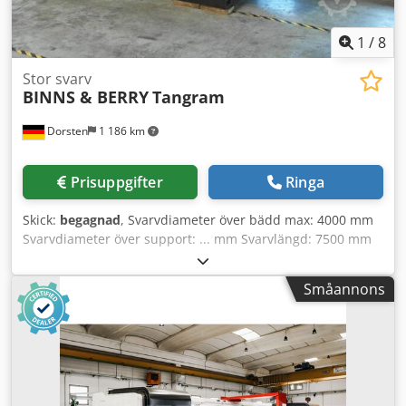
verktyg,
1
/
8
Stor svarv
BINNS & BERRY
Tangram
Dorsten
1 186 km
Prisuppgifter
Ringa
Skick:
begagnad
, Svarvdiameter över bädd max: 4000 mm
Svarvdiameter över support: ... mm Svarvlängd: 7500 mm
Varvtal: 0–750 varv/min De tekniska uppgifterna är
tillverkar- eller operatörsuppgifter och är inte bindande för
Småannons
oss. Mellanförsäljning förbehålles; endast våra allmänna
affärs- och försäljningsvillkor gäller. Om oss Mer än 400
egna maskiner i lager över 15.000 m² lageryta, lyftkapacitet
70 ton mer än 10.000 tillbehörsartiklar för din verkstad
Crodpfxeyqt Hks Ailof Vill du sälja maskiner,
produktionslinjer eller hela din verksamhet, kontakta oss