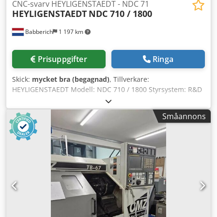
CNC-svarv HEYLIGENSTAEDT - NDC 71
HEYLIGENSTAEDT
NDC 710 / 1800
Babberich
1 197 km
Prisuppgifter
Ringa
Skick:
mycket bra (begagnad)
, Tillverkare:
HEYLIGENSTAEDT Modell: NDC 710 / 1800 Styrsystem: R&D
MTC3 4-stams chuck 1400 mm Fasta linjallager 3 st Ø 100–
1050 mm Rullande fasta linjallager (öppna) 2 st Ø 1120 mm
Småannons
Cjdpfx Aiswzh A Aeljrf KNOLL spåntransportör (2022)
Borrstång Ø 260 x 3500 mm Borrstång Ø 200 x 1500 mm
Borrstång Ø 150 x 1100 mm Svarvlängd: 8250 mm
Svängdiameter över bädd: Ø 1400 mm Svängdiameter över
support: Ø 1120 mm Spindeleffekt: 100 kW Arbetsstyckets
vikt: 16 000 kg Längd: 14 000 mm Bredd: 3 500 mm Höjd: 2
900 mm Vikt: 32 000 kg