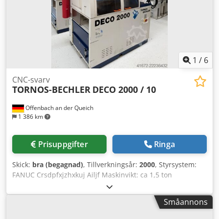
1
/
6
CNC-svarv
TORNOS-BECHLER
DECO 2000 / 10
Offenbach an der Queich
1 386 km
Prisuppgifter
Ringa
Skick:
bra (begagnad)
, Tillverkningsår:
2000
, Styrsystem:
FANUC Crsdpfxjzhxkuj Ailjf Maskinvikt: ca 1,5 ton
Utrymmesbehov: ca 1,7 x 1,0 x 2 m CNC-svarvautomat
elektriskt och mekaniskt grundligt renoverad: 10/2018
Småannons
Laddmagasin: LNS Tryton 112 --> Mått på laddmagasinet:
längd ca 4800 mm / 450 kg