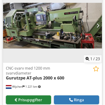
1
/
23
CNC-svarv med 1200 mm
svarvdiameter
Gurutzpe
AT-plus 2000 x 600
Wijchen
1 221 km
Prisuppgifter
Ringa