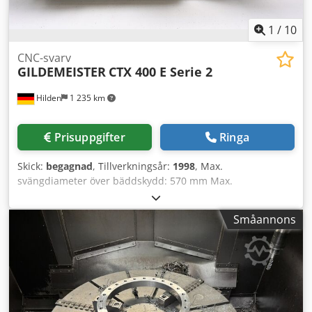
1
/
10
CNC-svarv
GILDEMEISTER
CTX 400 E Serie 2
Hilden
1 235 km
Prisuppgifter
Ringa
Skick:
begagnad
, Tillverkningsår:
1998
, Max.
svängdiameter över bäddskydd: 570 mm Max.
svängdiameter över plansläde: 420 mm Styrsystem:
Heidenhain CNC PILOT Längsgående slag: 635 mm
Småannons
Tvärslag: 220 mm Spindelhål: 79 mm Spetsavstånd: 1000
mm Chuckdiameter: 250 mm Dubbdocka upptagning: MK 4
Längsmatningshastighet: 0,025-24 000 mm/min
Planmatningshastighet: 0,025-20 000 mm/min
Längsmatningskraft: 7 000 N Planmatningskraft: 3 500 N
Total effektbehov: 44 kW Maskinvikt ca: 5,7 t