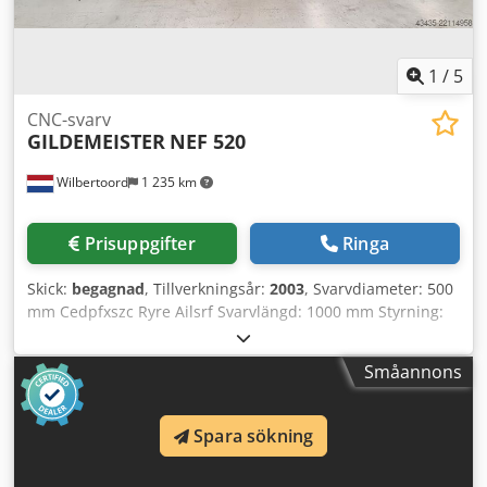
1
/
5
CNC-svarv
GILDEMEISTER
NEF 520
Wilbertoord
1 235 km
Prisuppgifter
Ringa
Skick:
begagnad
, Tillverkningsår:
2003
, Svarvdiameter: 500
mm Cedpfxszc Ryre Ailsrf Svarvlängd: 1000 mm Styrning:
Heidenhain Maskinvikt: ca. 3200 kg
Småannons
Spara sökning