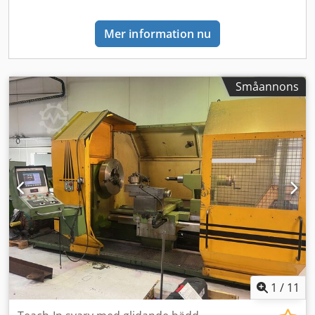
Mer information nu
Småannons
1
/
11