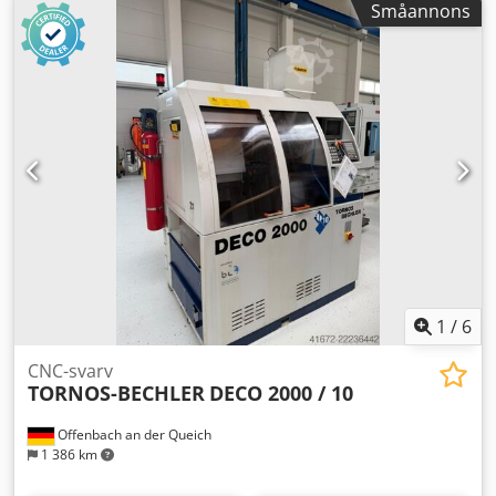
Småannons
Styrsystem Siemens Cedpfezbc Apox Ailerf Typ Sinumerik
850 T mm Antal växlar Total effektbehov, kW Maskinens
vikt, ca. t Enkelskärsläde Styrstock Hydrostatiskt bädd
Spåntransportör Serienummer: 27486 De tekniska
uppgifterna är tillverkarens respektive operatörens
uppgifter och är därför inte bindande för oss. Vi
förbehåller oss rätten att sälja maskinen till någon annan;
endast våra allmänna affärsvillkor och försäljningsvillkor
gäller. Om oss Mer än 400 egna maskiner i lager Över 15
000 m² lagerutrymme, lyftkapacitet 70 t Mer än 10 000
artiklar, tillbehör för din verkstad Vill du sälja maskiner,
produktionslinjer eller din verksamhet? Kontakta oss.
Ytterligare erbjudanden hittar du på vår webbplats. Besök
är möjligt efter överenskommelse. Vi ser fram emot ditt
1
/
6
besök. Ditt Markus Hirsch-team
CNC-svarv
TORNOS-BECHLER
DECO 2000 / 10
Offenbach an der Queich
1 386 km