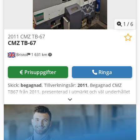
1
/
6
2011 CMZ TB-67
CMZ
TB-67
Bristol
1 631 km
Prisuppgifter
Ringa
Skick:
begagnad
, Tillverkningsår:
2011
, Begagnad CMZ
TB67 från 2011, presenterad i utmärkt och väl underhållet
skick, fotograferad här medan den fortfarande var i
produktion...specificerad enligt följande: Tekniska
specifikationer: Max. svängdiameter 640 mm, Svarvlängd:
400 mm, Maximal svarvdiameter: 340 mm, X-Z-rörelser:
200-400 mm, Spindelnos: A2-6, Max varvtal: 4 000 rpm,
Spindelstorlek / max stångdiameter: 66 mm, Effekt: 17,4
kW, Revolver med 12 positioner. Pinoldocka, pinolvandring: