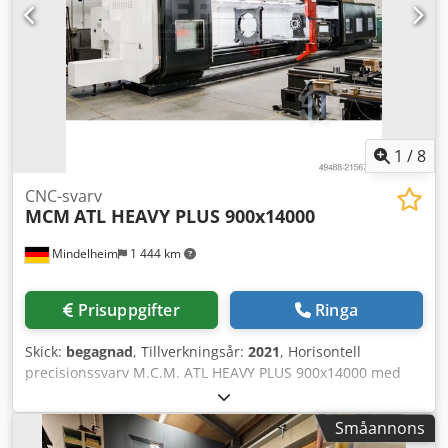
gärna. Fler erbjudanden finns på vår webbplats. Visningar
möjliga efter överenskommelse. Vi ser fram emot ert
besök. Ditt Markus Hirsch-team
1
/
8
CNC-svarv
MCM
ATL HEAVY PLUS 900x14000
Mindelheim
1 444 km
Prisuppgifter
Ringa
Skick:
begagnad
, Tillverkningsår:
2021
, Horisontell
precisionssvarv M.C.M. ATL HEAVY PLUS 900x14000 med
CNC-styrning Fanuc Begagnad Tillverkningsår: 2021
Tekniska data: Spetshöjd: 900 mm Svangdiameter över
Småannons
bädd: 1800 mm Svangdiameter över tvärslid: 1400 mm