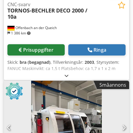
CNC-svarv
TORNOS-BECHLER
DECO 2000 /
10a
Offenbach an der Queich
1 386 km
Prisuppgifter
Ringa
Skick:
bra (begagnad)
, Tillverkningsår:
2003
, Styrsystem:
FANUC Maskinvikt: ca 1,5 t Platsbehov: ca 1,7 x 1 x 2 m
CNC-svarvautomat Stångmagasin: LNS Tryton 112 Mått
stångmagasin: längd ca 4800 mm / 450 kg Crjdozhxkzopfx
Småannons
Ailof