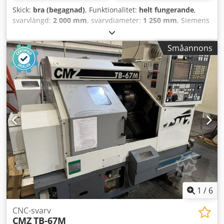
Skick:
bra (begagnad)
, Funktionalitet:
helt fungerande
,
svarvlängd:
2 000 mm
, svarvdiameter:
1 250 mm
, Siemens
Sinumerik 840D avstånd mellan centren 2000 mm
svarvdiameter ovanför bädden 1200 mm genomgående hål
Småannons
110 mm spåntransportör tillverkningsår 1998 automatiskt
verktygsbyte med 4 positioner 2 x fasta chuckar 1 x
medföljande chuck 3-backschuck 500 mm eventuellt kan
det diskuteras att byta till en 4-backschuck på 1000 mm
diverse tillbehör total effekt 40 kW Cedozkt A Dopfx Ailjrf
mått (längd x bredd x höjd): 5800 x 2450 x 2250 mm
1
/
6
CNC-svarv
CMZ
TB-67M