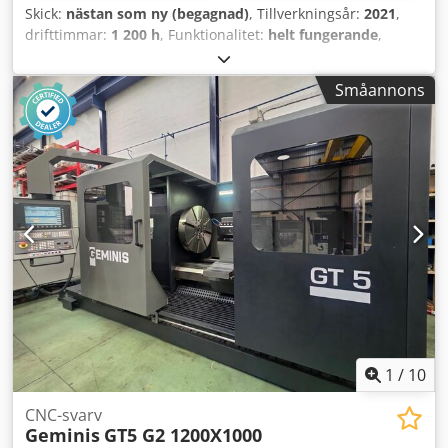
Skick:
nästan som ny (begagnad)
, Tillverkningsår:
2021
,
drifttimmar:
1 200 h
, Funktionalitet:
helt fungerande
,
svarvlängd:
2 000 mm
, svarvdiameter:
1 100 mm
, effekt:
46
kW (62,54 hk)
, avstånd mellan centrum:
2 000 mm
,
Småannons
drifttimmar:
1 200 h
, Utrustning:
varvtal steglöst
justerbart
, En svarv DMT CD1100 med Heidenhain-
styrning och endast 1200 drifttimmar finns tillgänglig.
Arbetsområdet omfattar en svingdiameter på ca 1100 mm
över bädden och ca 800 mm över plansupporten.
Verktygshållaren är Multifix D1. Spetsavståndet är 2000
mm. Huvudspindeldriften är en motor med 46 kW effekt
vid 60% intermittens och två växelsteg. Crsdpjxlza Hjfx Ailsf
Pinoldocka: - Pinoldiameter: 125 mm - Koninfattning: 6 Mk
Leverans: Självhämtning Betalning: 100 %
förskottsbetalning via banköverföring direkt efter
fakturering Alla uppgifter är utan förbindelse,
mellanförsäljning förbehålles. Maskinen säljs utan garanti
och förblir vår egendom tills full betalning erlagts.
1
/
10
CNC-svarv
Geminis
GT5 G2 1200X1000