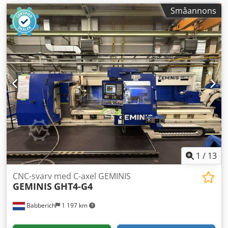
Småannons
1
/
13
CNC-svarv med C-axel GEMINIS
GEMINIS
GHT4-G4
Babberich
1 197 km