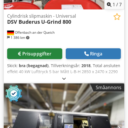
1
/
7
Cylindrisk slipmaskin - Universal
DSV Buderus
U-Grind 800
Offenbach an der Queich
1 386 km
Prisuppgifter
Ringa
Skick:
bra (begagnad)
, Tillverkningsår:
2018
, Total ansluten
effekt 40 kW Lufttryck 5 bar Mått L-B-H 2850 x 2470 x 2290
mm Vikt 7 000 kg Yt- och planslipning, hårdsvängning,
mätning DVS UGrind – Otroligt övertygande. – Effektiv
Småannons
komplettbearbetning med slip-, svarv- och mätverktyg på
ett enda multifunktionshuvud – Idealisk för små till
medelstora seriestorlekar av axlar och foderdelar med ett
spännvidd på upp till 1 200 mm – Maskinbädd i
naturgranit för hög dynamisk och termisk styvhet –
Konsekvent precisa bearbetningsresultat genom
hydrostatiskt lagrat stöd – Snabbare resultat tack vare