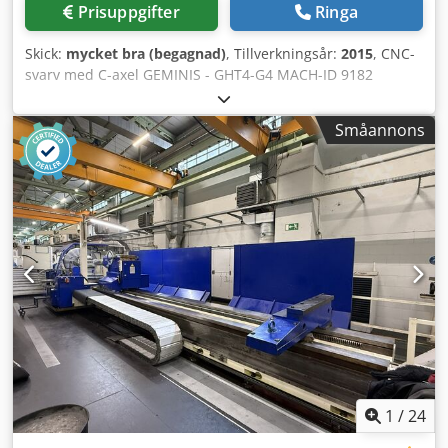
Prisuppgifter
Ringa
Skick:
mycket bra (begagnad)
, Tillverkningsår:
2015
, CNC-
svarv med C-axel GEMINIS - GHT4-G4 MACH-ID 9182
Tillverkare: GEMINIS Modell: GHT4-G4 Styrsystem: FAGOR
8055 TC Tillverkningsår: 2015 Frontchuck med 180 mm
Småannons
genomgång Bakchuck med 180 mm genomgång
Sängbredd med 3 styrningar: 750 mm Max. svarvdiameter:
800 mm X-axel: 450 mm Z-axel: 4200 mm Spindelhål: 162
mm Varvtal: 900 varv/min Verktygsväxlare: 8 positioner
Varvtal drivna verktyg: 3000 varv/min Effekt drivna verktyg:
7,5 kW Kon för pinoldocka: MK 5 Pinoldockans slag: 250
mm Arbetsstyckets vikt: 2500 kg Längd: 8200 mm Bredd:
3200 mm Crsdpswzh Eqjfx Ailjf Höjd: 2900 mm Vikt: 24 000
kg
1
/
24