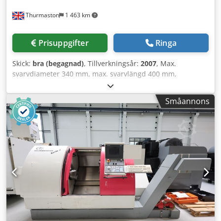
Thurmaston
1 463 km
Prisuppgifter
Ringa
Skick:
bra (begagnad)
, Tillverkningsår:
2007
, Max.
svarvdiameter 340 mm, max. svarvlängd 400 mm,
stångkapacitet 66 mm, spindelhastighet 4000 varv/min,
spindelmotor 22 kW, fräshastighet 4 000 varv/min, revolver
Småannons
med 12 stationer, FANUC 32i-styrning, detaljfångare,
detaljtransportör, spåntransportör, trebackschuck,
kylvätska. Codpjzg Eayefx Ailerf