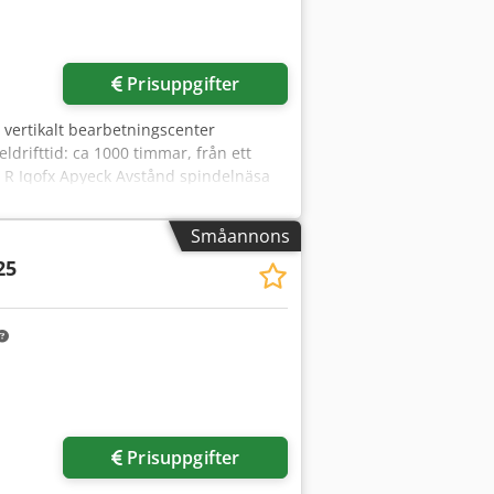
Prisuppgifter
 vertikalt bearbetningscenter
ldrifttid: ca 1000 timmar, från ett
 R Iqofx Apyeck Avstånd spindelnäsa
etsmatningshastighet X/Y/Z: 0–10
Max. bordsbelastning: 100 kg Antal
Småannons
0 000 varv/min Max. vridmoment: 34 Nm
25
Prisuppgifter