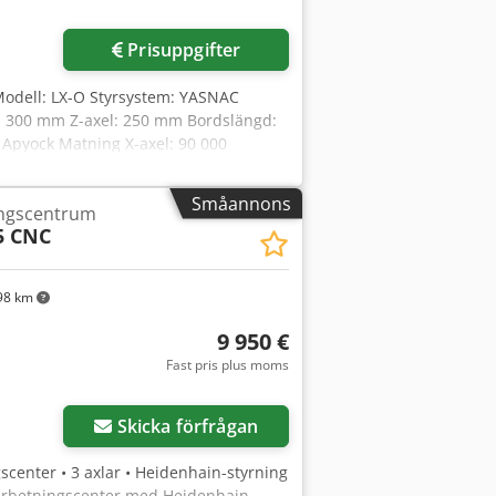
Prisuppgifter
 Modell: LX-O Styrsystem: YASNAC
el: 300 mm Z-axel: 250 mm Bordslängd:
Apyock Matning X-axel: 90 000
/min Verktygshållare: 30 ISO/BT/MK
 Spåntransportör: Ja Dimensioner
Småannons
ingscentrum
bservera: Informationen på denna
5 CNC
möjligt, från tillverkaren. Uppgifterna
dessa inga utfästelser eller
jer.
98 km
9 950 €
Fast pris plus moms
Begär fler bilder
Skicka förfrågan
scenter • 3 axlar • Heidenhain-styrning
bearbetningscenter med Heidenhain-