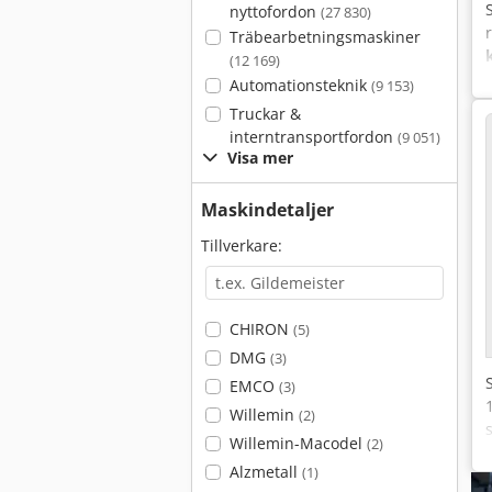
nyttofordon
(27 830)
Träbearbetningsmaskiner
(12 169)
Automationsteknik
(9 153)
Truckar &
interntransportfordon
(9 051)
Visa mer
Maskindetaljer
Tillverkare:
CHIRON
(5)
DMG
(3)
EMCO
(3)
Willemin
(2)
Willemin-Macodel
(2)
Alzmetall
(1)