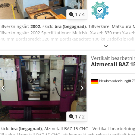
Ansluten belastning: 1,4 kW • Erforderligt lufttryck: 6 bar
1
/
4
Tillverkningsår:
2002
, skick:
bra (begagnad)
, Tillverkare: Matsuura
Tillverkningsår: 2002 Specifikationer Metriskt X-axel: 330 mm Y-ax
540 mm Bordsbredd: 320 mm Bordskapacitet: 100 kg Dsdpfxslz Rvlj 
mm/min Matning Y-axel: 90 000 mm/min Matning Z-axel: 90 000 mm
Spindeleffekt: 7,5 kW Varvtal: 40 000 rpm Antal verktygsplatser: 30
Vertikalt bearbetn
(uppskattade) Längd: 2 800 mm Bredd: 2 600 mm Höjd: 2 800 mm O
Alzmetall
BAZ 1
sida har samlats in till vår bästa förmåga samt, i den mån det varit 
lämnas i god tro men korrektheten kan ej garanteras. Därmed utgör 
avtalsvillkor. Vi rekommenderar att du kontrollerar alla viktiga detal
Neubrandenburg
7
1
/
2
Skick:
bra (begagnad)
, Alzmetall BAZ 15 CNC – Vertikalt bearbetning
Till salu: Alzmetall BAZ 15 CNC, ett kompakt och robust vertikalt 