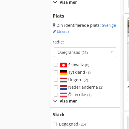
Visa mer
onsmaskiner
Fleroperationsmaskin
Emco Star
Plats
Din identifierade plats:
Sverige
(ändra)
radie:
Obegränsad
(25)
Schweiz
(8)
Tyskland
(8)
Ungern
(2)
Nederländerna
(2)
Österrike
(1)
Visa mer
Skick
Begagnad
(25)