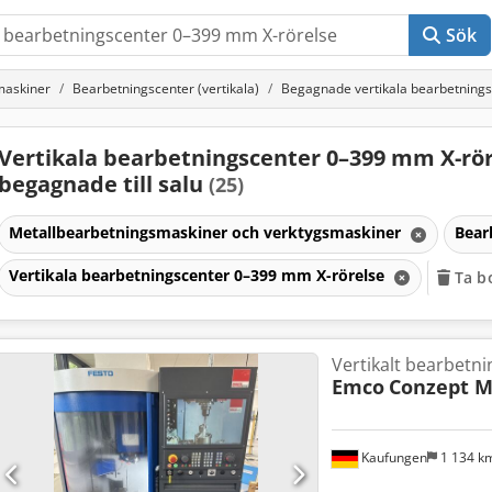
Sök
maskiner
Bearbetningscenter (vertikala)
Begagnade vertikala bearbetning
Vertikala bearbetningscenter 0–399 mm X-rö
begagnade till salu
(25)
Metallbearbetningsmaskiner och verktygsmaskiner
Bear
Vertikala bearbetningscenter 0–399 mm X-rörelse
Ta bo
Vertikalt bearbetn
Emco
Conzept Mi
Kaufungen
1 134 k