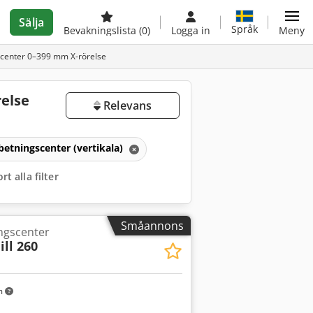
Sälja
Språk
Bevakningslista
(0)
Logga in
Meny
scenter 0–399 mm X-rörelse
relse
Relevans
betningscenter (vertikala)
rt alla filter
Småannons
ingscenter
ll 260
m