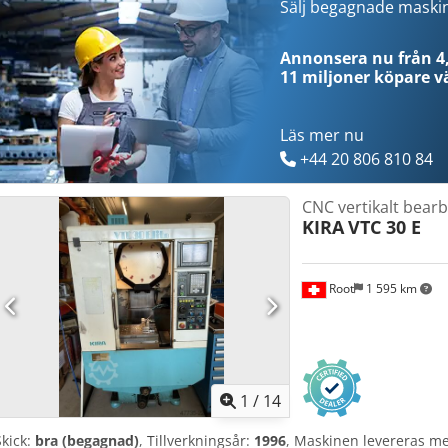
förbehålles!
Sälj begagnade maski
Annonsera nu från 4,
11 miljoner köpare
vä
Läs mer nu
+44 20 806 810 84
CNC vertikalt bear
KIRA
VTC 30 E
Root
1 595 km
1
/
14
Skick:
bra (begagnad)
, Tillverkningsår:
1996
, Maskinen levereras me