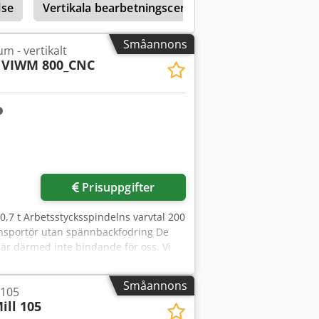
lse
Vertikala bearbetningscenter med 600–699 mm X-
Småannons
m - vertikalt
VIWM 800_CNC
Prisuppgifter
,7 t Arbetsstycksspindelns varvtal 200
ansportör utan spännbackfodring De
 är därmed inte bindande för oss. Vi
 försäljningsvillkor gäller. Om oss över
70 t över 10 000 tillbehörsartiklar för
Småannons
 105
 verksamhet, kontakta oss. Dedpfx Asyqt
ill 105
möjliga efter överenskommelse. Vi ser