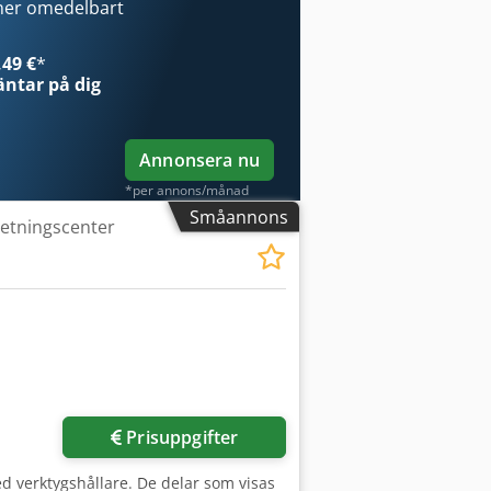
ner omedelbart
49 €
*
ntar på dig
Annonsera nu
*per annons/månad
Småannons
betningscenter
Prisuppgifter
d verktygshållare. De delar som visas