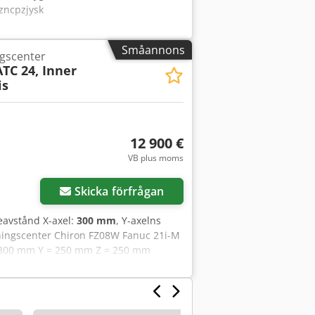
szncpzjysk
Småannons
ngscenter
TC 24, Inner
is
12 900 €
VB plus moms
Skicka förfrågan
seavstånd X-axel:
300 mm
, Y-axelns
tningscenter Chiron FZ08W Fanuc 21i-M
= 300 mm Y = 250 mm Z = 250 mm
arna är nu borttagna. Spindelnos HSK
n är i drift och kan inspekteras när
ders uppstartsgaranti.