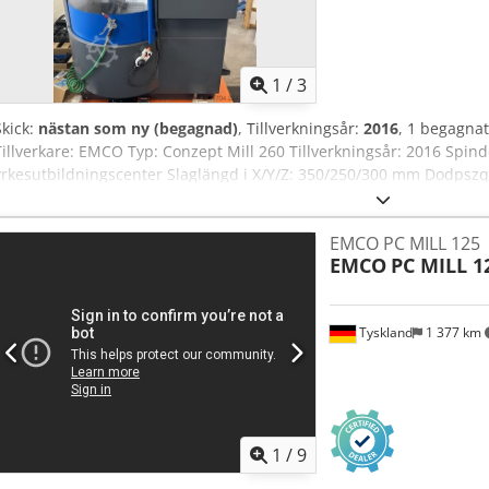
1
/
3
Skick:
nästan som ny (begagnad)
, Tillverkningsår:
2016
, 1 begagnat
Tillverkare: EMCO Typ: Conzept Mill 260 Tillverkningsår: 2016 Spinde
yrkesutbildningscenter Slaglängd i X/Y/Z: 350/250/300 mm Dodpszq
till bord: 120–420 mm Snabbmatningshastighet X/Y/Z: 24 m/min Arb
m/min Max. matningskraft i X/Y/Z: 3000 N Spännyta: 520 x 300 mm 
EMCO PC MILL 125
verktygsplatser: 20 Max. verktygsdiameter: 80 mm Max. varvtal: 1
EMCO
PC MILL 1
Mått (L x B x H): 1600 x 1700 x 2200 mm Maskinvikt: 1970 kg
Tyskland
1 377 km
1
/
9