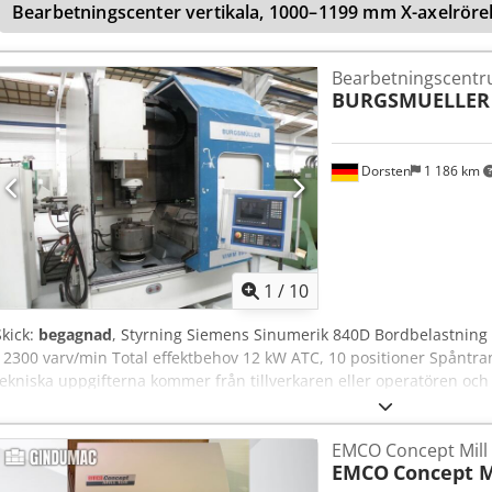
Bearbetningscenter vertikala, 1000–1199 mm X-axelröre
Bearbetningscentru
BURGSMUELLER
Dorsten
1 186 km
1
/
10
Skick:
begagnad
, Styrning Siemens Sinumerik 840D Bordbelastning 0
- 2300 varv/min Total effektbehov 12 kW ATC, 10 positioner Spåntr
tekniska uppgifterna kommer från tillverkaren eller operatören och
förbehåller oss rätten till mellanförsäljning; endast våra affärs- och
400 egna maskiner i lager över 15 000 m² lageryta, kranlastkapacitet 
EMCO Concept Mill
din verkstad Om du vill sälja maskiner, produktionslinjer eller din
EMCO
Concept M
E Topyjck Fler erbjudanden hittar du på vår hemsida. Visningar är 