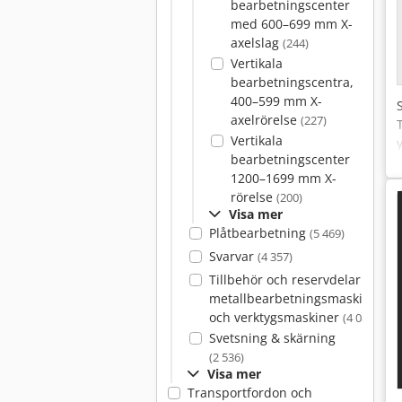
bearbetningscenter
med 600–699 mm X-
axelslag
(244)
Vertikala
bearbetningscentra,
400–599 mm X-
axelrörelse
(227)
Vertikala
bearbetningscenter
1200–1699 mm X-
rörelse
(200)
Visa mer
Plåtbearbetning
(5 469)
Svarvar
(4 357)
Tillbehör och reservdelar för
metallbearbetningsmaskiner
och verktygsmaskiner
(4 087)
Svetsning & skärning
(2 536)
Visa mer
Transportfordon och