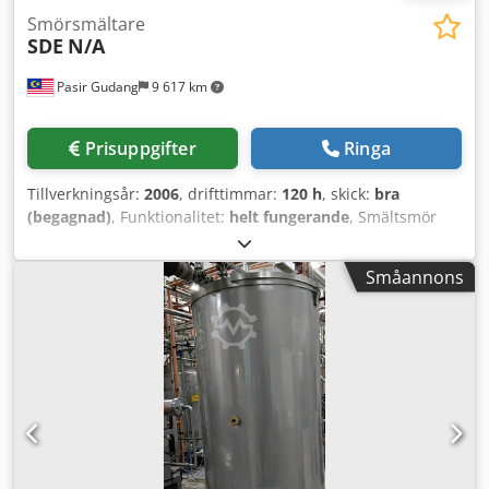
Smörsmältare
SDE
N/A
Pasir Gudang
9 617 km
Prisuppgifter
Ringa
Tillverkningsår:
2006
, drifttimmar:
120 h
, skick:
bra
(begagnad)
, Funktionalitet:
helt fungerande
, Smältsmör
med överföringspump (märke Technica Pompe)
Djdpfxszdgado Ag Uokr
Småannons