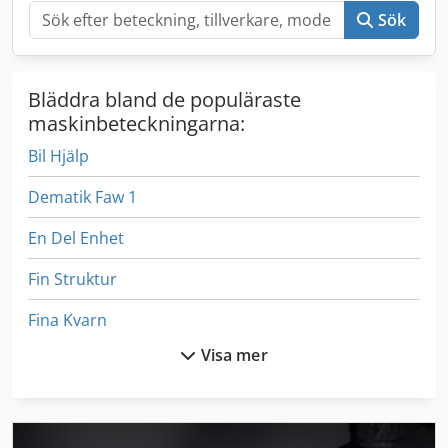
Sök
Bläddra bland de populäraste
maskinbeteckningarna:
Bil Hjälp
Dematik Faw 1
En Del Enhet
Fin Struktur
Fina Kvarn
Visa mer
Fngj 20
Frm D Midi
Fss 315