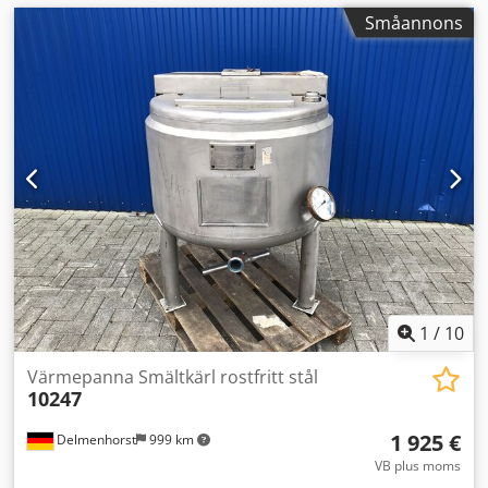
Småannons
1
/
10
Värmepanna Smältkärl rostfritt stål
10247
1 925 €
Delmenhorst
999 km
VB plus moms