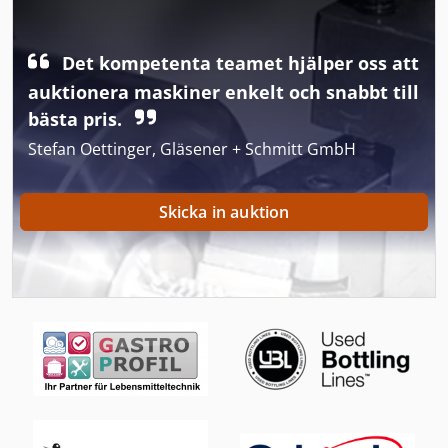
Fus 200
Det kompetenta teamet hjälper oss att
Fönstret För
auktionera maskiner enkelt och snabbt till
Ga 11 Ff
bästa pris.
Stefan Oettinger, Gläsener + Schmitt GmbH
German
Inredning Och Design
Skicka in auktion
Produktion Av Byggmaterial
Tak 18
Tip
Trailer För
Trä Fleroperationsmaskin
Trä Fräsmaskin