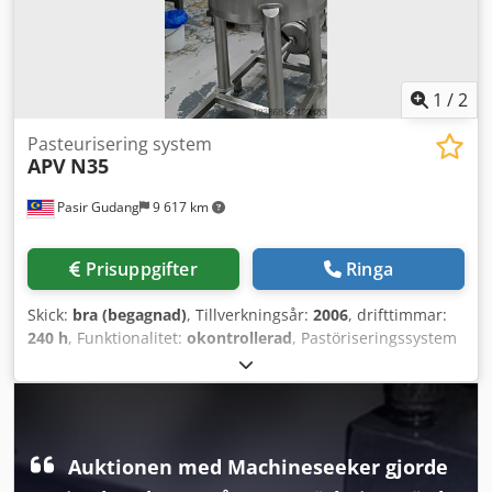
1
/
2
Pasteurisering system
APV
N35
Pasir Gudang
9 617 km
Prisuppgifter
Ringa
Skick:
bra (begagnad)
, Tillverkningsår:
2006
, drifttimmar:
240 h
, Funktionalitet:
okontrollerad
, Pastöriseringssystem
Dksdpfx Aozdf T Neg Uor
Auktionen med Machineseeker gjorde