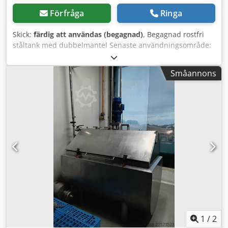
Förfråga
Ringa
Skick:
färdig att användas (begagnad)
, Begagnad rostfri
ståltank med dubbelmantel Senaste användningsområde:
Livsmedel TANKEN ÄR RENGJORD! Artikelnummer: 10247
Volym: ca 400L Typ: Stående på ben Material
Småannons
(medieberörda ytor): 1.4301 / AISI304 Utförande:
Dubbelmantel Botten: Klöpperbotten Topplock: Plattlock
med vikbart lock Driftstryck enl. typskylt: ATM Mått tank:
tankdiameter: 930 mm Cylinderhöjd: 450 mm Djdpfx Agsd
A Tt Ao Ujkr Totalhöjd: ca 1220 mm Benhöjd: 480 mm
Material: Invändigt: 1.4301 / AISI 304 Utvändigt: 1.4301 /
AISI 304 Utrustning: Dubbelmantel runt cylinder och
botten Diverse anslutningar Vikbart lock
Omrörarinfästning Typskylt
1
/
2