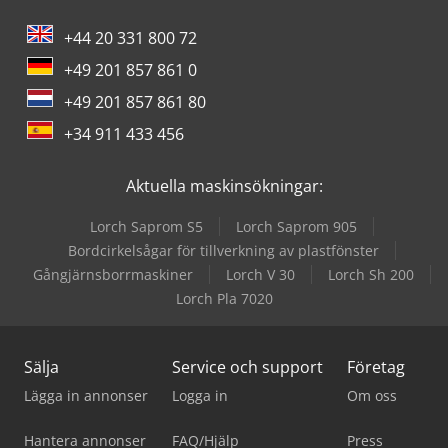
+44 20 331 800 72
+49 201 857 861 0
+49 201 857 861 80
+34 911 433 456
Aktuella maskinsökningar:
Lorch Saprom S5
Lorch Saprom 905
Bordcirkelsågar för tillverkning av plastfönster
Gångjärnsborrmaskiner
Lorch V 30
Lorch Sh 200
Lorch Pla 7020
Sälja
Service och support
Företag
Lägga in annonser
Logga in
Om oss
Hantera annonser
FAQ/Hjälp
Press