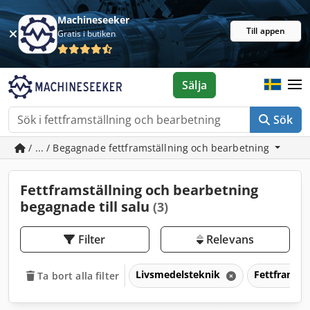
Machineseeker
Till appen
Gratis i butiken
Sälja
Sök
/ ... / Begagnade fettframställning och bearbetning
Fettframställning och bearbetning
begagnade till salu
(3)
Filter
Relevans
Livsmedelsteknik
Fettframstä
Ta bort alla filter