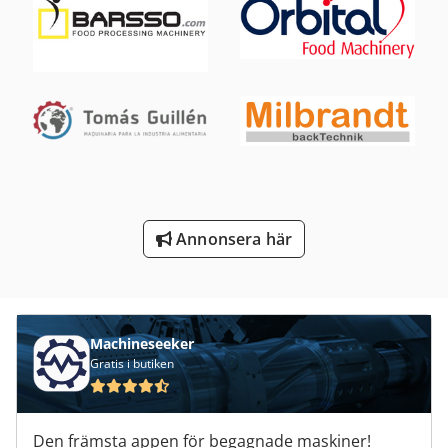
Trä Trä
Tur 560
Vagn För Verktyg
Ved-Begäranden
Verktyg För Mätning
Annonsera här
Verktyg För Träbearbetning
Machineseeker
Gratis i butiken
Den främsta appen för begagnade maskiner!