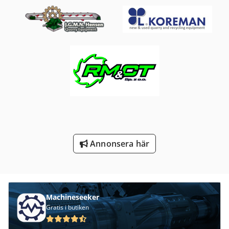
Tryck På Papper Och Tyg
Twin Skruv Extruder
Utbilda Och Vägleda Skruv
Uv Skrivare
Verktyg För Träbearbetning
Verktyg Och Fräs Grinder
Annonsera här
Machineseeker
Gratis i butiken