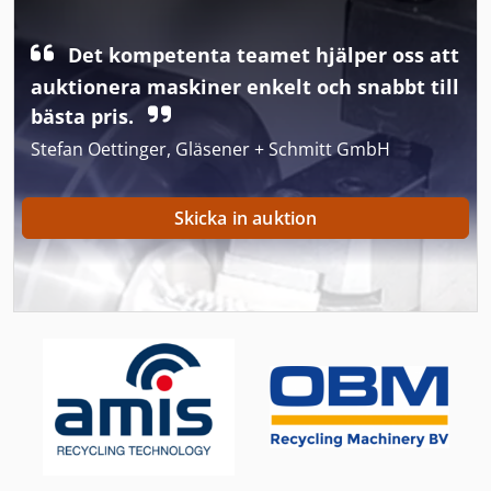
Sko Press
Det kompetenta teamet hjälper oss att
Skogsbrukstraktorer Med Hjul
auktionera maskiner enkelt och snabbt till
Skomakeri Maskin Fräsning Och Slipning Maskinen
bästa pris.
Stefan Oettinger, Gläsener + Schmitt GmbH
Skruv Kompressor-Msk I
Skruv Tak
Skicka in auktion
Skär Upp
Skärmaskin För Bröd
Skärmaskin För Papper
Skärmen Utskriva Bearbetar Med Maskin
Skåp Press
Stansning Och Skärning