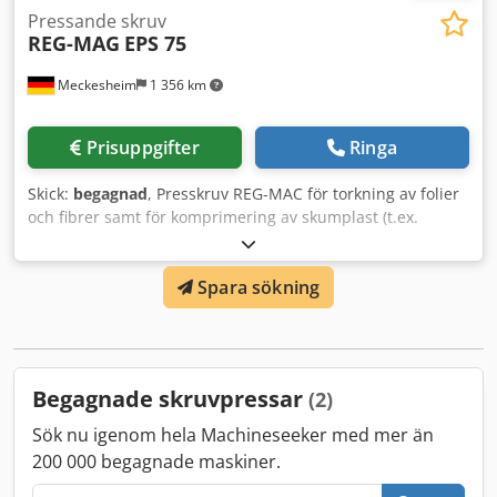
Pressande skruv
REG-MAG
EPS 75
Meckesheim
1 356 km
Prisuppgifter
Ringa
Skick:
begagnad
, Presskruv REG-MAC för torkning av folier
och fibrer samt för komprimering av skumplast (t.ex.
frigolit, EPS) Drivmotor 55 kW Codpfx Afozmdcmspsrf
Spara sökning
Begagnade skruvpressar
(2)
Sök nu igenom hela Machineseeker med mer än
200 000 begagnade maskiner.