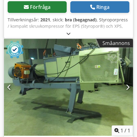
Förfråga
Ringa
Tillverkningsår:
2021
, skick:
bra (begagnad)
, Styroporpress
/ kompakt skruvkompressor för EPS (Styropor®) och XPS,
EPS-förpackningar eller produktionsrester, Heger –
begagnad: Pris från plats: endast 9 950 € (exklusive moms)!
Småannons
Tillverkare: Heger GmbH, Herrenberg Typ: Tiger 130 T
Tillverkningsår: 2021 3 x 400 V Tidigare nypris: 15 000 EUR
Kapacitet 1) upp till 15 kg/h Uppnåelig komprimering 1)
upp till 250 kg/m³ Bearbetningsbara materialdensiteter
upp till 30 g/l Bearbetningsbar formhöjd upp till 300 mm
Effektiv matningsöppning (B x D) 700 x 360 mm Blockstorlek
130 x 130 mm Mått vid installation (L x B x H) 2 824 x 440 x
1 602 mm Maskinvikt 310 kg Elektrisk anslutningseffekt 1,5
kW, spänning (EU) 3 x 230 V 50 Hz 3 x 400 V 50 Hz Spänning
(USA) 3 x 230 V 60 Hz 3 x 480 V 60 Hz CE-märkning Skick:
bra – mycket bra, lite använd Crjdpfx Afjzk Da Hepsf
Tillgänglig: omgående Plats: 25813 Husum
1
/
1