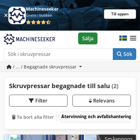
Machineseeker
Till appen
Gratis i butiken
Sälja
Sök
/ ... / Begagnade skruvpressar
Skruvpressar begagnade till salu
(2)
Filter
Relevans
Återvinning och avfallshantering
Ta bort alla filter
Småannons