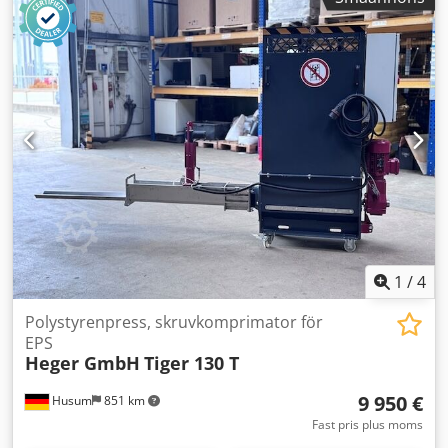
1
/
4
Polystyrenpress, skruvkomprimator för
EPS
Heger GmbH
Tiger 130 T
9 950 €
Husum
851 km
Fast pris plus moms