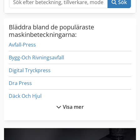
Sök
Bläddra bland de populäraste
maskinbeteckningarna:
Avfall-Press
Bygg-Och Rivningsavfall
Digital Tryckpress
Dra Press
Däck Och Hjul
Visa mer
Ex Press Center
Inredning Och Design
Sc