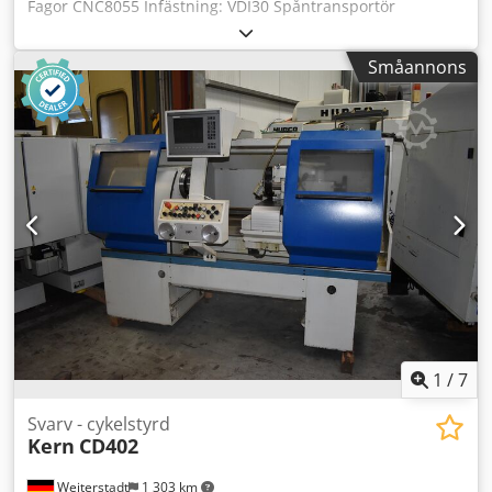
Fagor CNC8055 Infästning: VDI30 Spåntransportör
Verktygsväxlare: Sauter revolver, 8 positioner Dwodpeim H
Unsfx Ah Dsa Z-axel: 810 mm X-axel: 280 mm
Småannons
Spetsavstånd: 1000 mm Planschuck: Röhm Duro, diameter
200 mm Svarvdiameter över sliden: 230 mm Svarvdiameter
över bädden: 460 mm Spindelgenomgång: 56 mm Max.
spindelvarvtal: 3100 varv/min Max. arbetsstycksvikt: 570 kg
Drivenhetseffekt: 18 kW Maskinens mått: längd 3660 mm –
bredd 1870 mm Maskinvikt: 2900 kg
1
/
7
Svarv - cykelstyrd
Kern
CD402
Weiterstadt
1 303 km