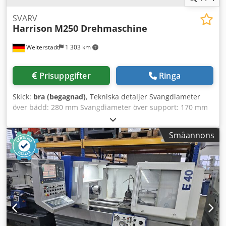
SVARV
Harrison
M250 Drehmaschine
Weiterstadt
1 303 km
Prisuppgifter
Ringa
Skick:
bra (begagnad)
, Tekniska detaljer Svangdiameter
över bädd: 280 mm Svangdiameter över support: 170 mm
Svarvlängd: 680 mm Varvtal: 40 - 1500 / 9 steg varv/min
Spindelhålsdiameter: 35 mm Översläpinställning: 150 mm
Småannons
Dwedpfx Ajq Ixqgeh Doa Dubbdocka upptagning: MK 3
Dubbdocka pinolslag: 95 mm Totalt effektbehov: 0,9 kW
Maskinvikt ca: 410 kg Transportmått LxBxH: 1,6x0,8x1,4 m