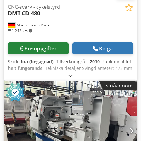
CNC-svarv - cykelstyrd
DMT
CD 480
Monheim am Rhein
1 242 km
Prisuppgifter
Ringa
Skick:
bra (begagnad)
, Tillverkningsår:
2010
, Funktionalitet:
helt fungerande
, Tekniska detaljer Svingdiameter: 475 mm
Bearbetningslängd: 830 mm Styrsystem: HEIDENHAIN
MANUALplus 620 Svingdiameter över support: 260 mm
Småannons
Spetsavstånd: 1000 mm Spindelgenomgång: 70 mm
Spindelvarvtal: 1 - 3000 varv/min Matning, plan: 0,001 -
1000 mm/varv Dedpfxjzr Hdqs Ah Djwa Matning, längd:
0,001 - 2000 mm/varv Snabbgång, längs/plan: 10 / 5 m/min
Dubbhylsans diameter: 70 mm Dubbhylsans slaglängd:
120 mm Upptag för dubbhylsa: MK 5 Huvudmotor: (40 %
ED) 25 kW Totalt effektbehov: kW Maskinvikt ca: 2,9 t
Platsbehov ca: m Tillbehör/Extra information: * Styrsystem
HEIDENHAIN MANUALplus 620 * DXF-