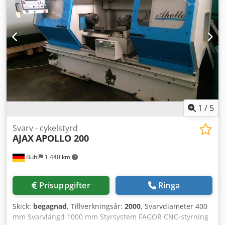
Fyrbackschuck - Parat fyrfacks verktygsväxlare inkl. 4
verktygshållare - MultiFix verktygsväxlare
1
/
5
Svarv - cykelstyrd
AJAX
APOLLO 200
Bühl
1 440 km
Prisuppgifter
Ringa
Skick:
begagnad
, Tillverkningsår:
2000
, Svarvdiameter 400
mm Svarvlängd 1000 mm Styrsystem FAGOR CNC-styrning