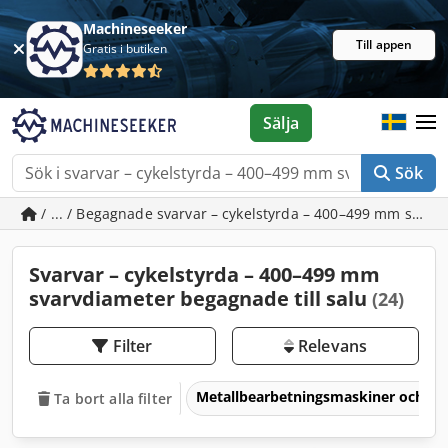
Machineseeker
Till appen
Gratis i butiken
Sälja
Sök
/ ... / Begagnade svarvar – cykelstyrda – 400–499 mm svar
Svarvar – cykelstyrda – 400–499 mm
svarvdiameter begagnade till salu
(24)
Filter
Relevans
Metallbearbetningsmaskiner och v
Ta bort alla filter