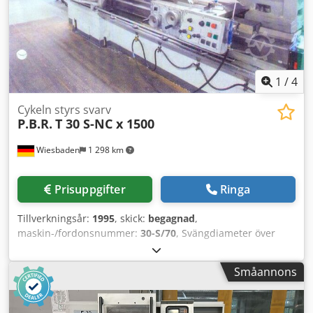
1
/
4
Cykeln styrs svarv
P.B.R.
T 30 S-NC x 1500
Wiesbaden
1 298 km
Prisuppgifter
Ringa
Tillverkningsår:
1995
, skick:
begagnad
,
maskin-/fordonsnummer:
30-S/70
, Svängdiameter över
bädd: 625 mm Maximal svarvlängd: 1500 mm
Spindelgenomgång: 105 mm Spindelvarvtal: 6,6 – 2000
Småannons
varv/min Platsbehov: 4400 x 2050 x 1820 mm Vikt: 5200 kg
Dwodpfxj Nzhds Ah Dja