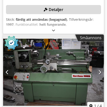
Detaljer
Skick:
färdig att användas (begagnad)
, Tillverkningsår:
1997
, Funktionalitet:
helt fungerande
,
maskin-/fordonsnummer:
270
, bredd mitt på:
900 mm
,
centershöjd:
210 mm
, spindelhastighet (max):
3 000
Småannons
varv/min
, Utrustning:
CE-märkning
, TEKNISKA DETALJER
Svarvdiameter över bädd: 420 mm Centrumhöjd: 210 mm
Avstånd mellan spetsar: 900 mm Spindelgenomgång: 55
mm Spindelvarvtal: 4 - 3.000 varv/min MASKINDETALJER
Manövrering: Teach-in Styrsystem: CNC Dwodpfx Ajy Rx A
Seh Dea UTRUSTNING Digital avläsning (Weiler)
Dokumentation tillgänglig CE-märkning
1
/
4