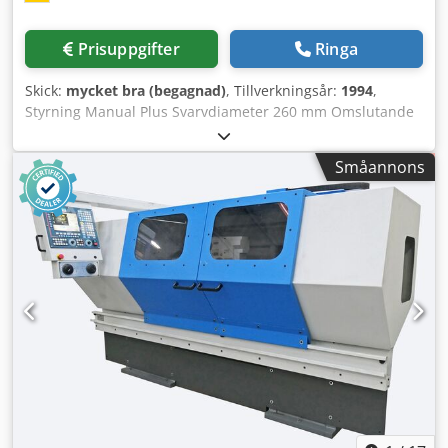
Prisuppgifter
Ringa
Skick:
mycket bra (begagnad)
, Tillverkningsår:
1994
,
Styrning Manual Plus Svarvdiameter 260 mm Omslutande
diameter 475 mm Spetsavstånd 1000 mm Svarvlängd 880
mm Dwsdpfxot T T Urj Ah Doa Spindelvarvtal 3.000 min⁻¹ 4-
Småannons
positioners verktygshållare Dubbdocka