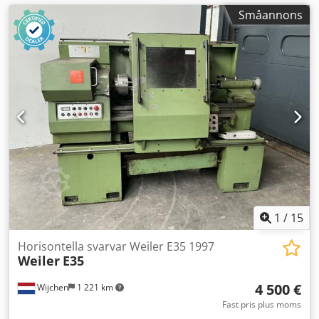
Småannons
1
/
15
Horisontella svarvar Weiler E35 1997
Weiler
E35
4 500 €
Wijchen
1 221 km
Fast pris plus moms