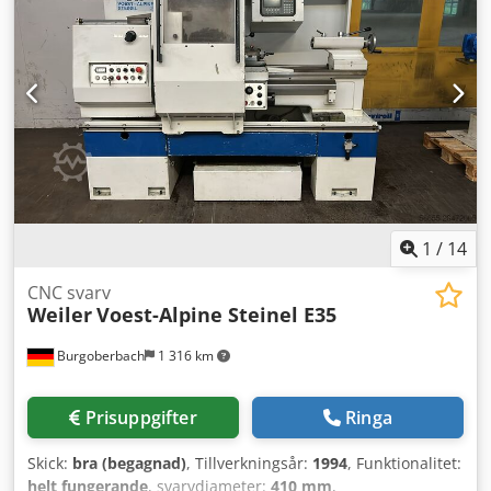
1
/
14
CNC svarv
Weiler
Voest-Alpine Steinel E35
Burgoberbach
1 316 km
Prisuppgifter
Ringa
Skick:
bra (begagnad)
, Tillverkningsår:
1994
, Funktionalitet:
helt fungerande
, svarvdiameter:
410 mm
,