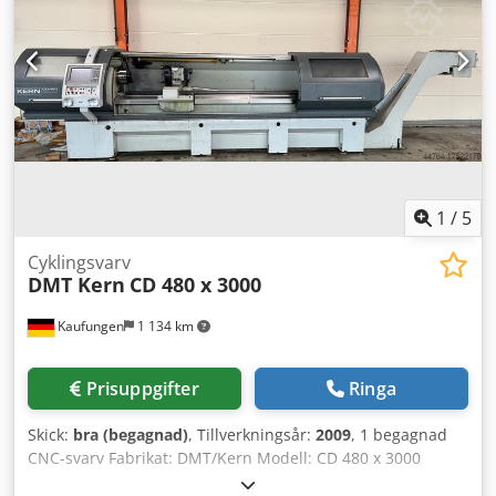
verktygshållarserie klämfästen manualer och CE-certifikat.
1
/
5
Cyklingsvarv
DMT Kern
CD 480 x 3000
Kaufungen
1 134 km
Prisuppgifter
Ringa
Skick:
bra (begagnad)
, Tillverkningsår:
2009
, 1 begagnad
CNC-svarv Fabrikat: DMT/Kern Modell: CD 480 x 3000
Tillverkningsår: 2009 Styrsystem: Manual Plus 620 Dwodju