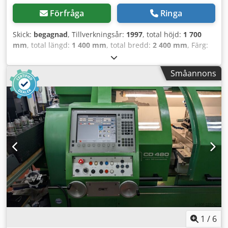
Förfråga
Ringa
Skick:
begagnad
, Tillverkningsår:
1997
, total höjd:
1 700
mm
, total längd:
1 400 mm
, total bredd:
2 400 mm
, Färg:
Grön Tjänstevikt: 3 000 kg - Tillverkningsår: 1997 -
Dokumentation tillgänglig: Ja - CE-märkning finns: Ja - CE-
Småannons
certifikat finns: Nej - Serienummer: 270 - Styrning:
Inlärningsstyrning - Maxhöjd [mm]: 210 -
Rotationsdiameter, bord [mm]: 420 - Avstånd mellan
spetsarna [mm]: 900 - Spindelns genomgående diameter
[mm]: 55 - Minsta spindelvarvtal [varv/min]: 4 - Högsta
spindelvarvtal [varv/min]: 3000 - Tillval: Digital display -
Typ av digital display: Weiler - Styrsystem: CNC
Djdpfxownh I Ss Ah Dswa - Transportmått: 1400 mm x 2400
mm x 1700 mm (l x b x h) - Transportvikt [kg]: 3000 kg
Finansiell information Moms: Det angivna priset är
exklusive moms. Moms/marginalbeskattning: Moms kan
dras av för företag. Leverans och inbyte är möjligt när som
helst för alla produkter inom industrisektorn. Lukas van
Rossum
1
/
6