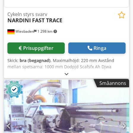
Cykeln styrs svarv
NARDINI
FAST TRACE
Wiesbaden
1 298 km
Prisuppgifter
Ringa
Skick:
bra (begagnad)
, Maximalhöjd: 220 mm Avstånd
mellan spetsarna: 1000 mm Dodpjd Scafsfx Ah Djwa
Maximal svarvdiameter över bädden: 440 mm
Spindelborrning: 52 mm Spindelkonus: Storlek 6 mm
Småannons
Konus för stödstyckespinnen: 4 MK Spindelhastigheter:
37,5–3000 varv/min Matningar: 7500 mm/varv Metriska
gängstigningar: Elektrisk anslutning: 400 V kW
Utrymmesbehov: 2800 x 1480 x 1570 mm Vikt: 2150 kg