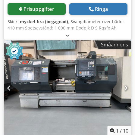
Prisuppgifter
Ringa
Skick:
mycket bra (begagnad)
, Svangdiameter över bädd:
410 mm Spetsavstånd: 1 000 mm Dodpjk D S Rqsfx Ah
Dswa Spindelvarvtal: 4–3 000 varv/minut Styrsystem:
WEILER Diverse tillbehör MARCELS MASCHINEN CH
Småannons
1
/
10