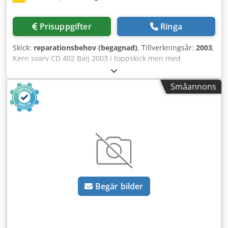
Prisuppgifter
Ringa
Skick:
reparationsbehov (begagnad)
, Tillverkningsår:
2003
,
Kern svarv CD 402 Baij 2003 i toppskick men med
styrproblem. Dodpfx Ahoxn Axce Dowa
Småannons
Begär bilder