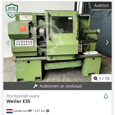
A Ducepfx Ah Dea Tekniska data: Centrumhöjd: 230 mm
Auktion
Svarvdiameter över bädd: 475 mm Avstånd mellan spetsar:
3000 mm Tvärslagsväg: 255 mm Spindelhuvud: DIN
55026/6 Spindelborrning: 82 mm Anslutningseffekt: 30 kW
Verktygshållare: Revolver VDI 40 Utrustad med: - Revolver -
Gångjärnsbandtransportör - Komplett dokumentation
finns! Maskinen är driftsklar och kan testas på plats!
1
/
10
Auktionen är avslutad
Horisontell svarv
Weiler
E35
Gelderland
1 221 km