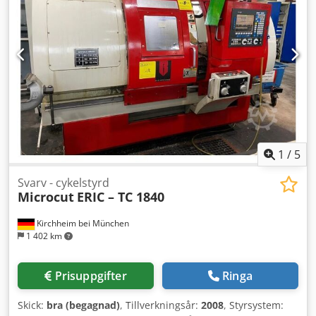
varv/min Anslutning: 380V - 7,5 kW Kontaktperson: AWM
GmbH Herr Mario Wurm
1
/
5
Svarv - cykelstyrd
Microcut
ERIC – TC 1840
Kirchheim bei München
1 402 km
Prisuppgifter
Ringa
Skick:
bra (begagnad)
, Tillverkningsår:
2008
, Styrsystem: