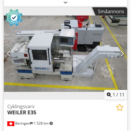
8055/B-T Mitthöjd 200 mm Centrumavstånd 1000 mm
Svarvdiameter över plansläde 210 mm Bredd bädd 300
Småannons
mm Spindelhål 65 mm Spindelvarvtal 0 - 3000 varv/min
Växelsteg 2 Matning – längs 0 - 10.000 mm/min Matning –
tvär 0 - 10.000 mm/min Snabbgång – längs/tvär 15 m/min
Pinoldiameter i dubbdocka 68 mm Dwedpfovh I T Aex Ah
Dsa Pinolslag i dubbdocka 155 mm Tailstockupptagning
MK 4 Totalt anslutningsvärde 8 kW Mått L x B x H 3,1 x 1,9 x
1,78 m Tillbehör: 3-back chuck 200 mmø, MULTIFIX
verktygshållare med olika insatser, kylvätskesystem.
1
/
11
Cyklingsvarv
WEILER
E35
Beringen
1 528 km