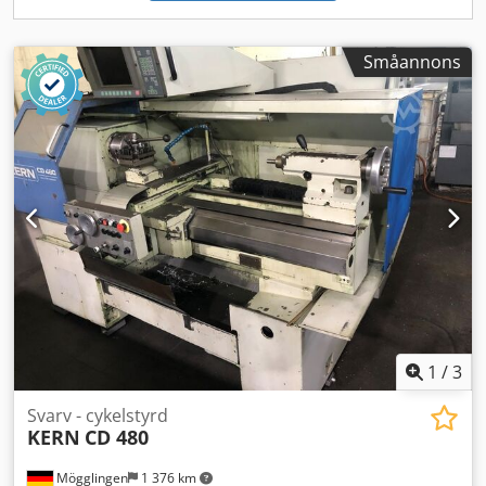
ingår: spånlåda, verktygsväxlare, trebackschuck inkl. 4 x 3
utbytbara backar, medlöpande centrumspets. Dwsdpfxov
Tc Dts Ah Doa Tillval: 2 x Spännhylsor inkl. hållare, olika
Småannons
centrumspetsar 4 x olika trebackschuckar, diverse
utbytbara backar till chuck, 8 x borrstångshållare, 10 x
radialverktygshållare höger, 3 x borrchuckar, mjuka
invända backar Vid behov kan transport och lastning, mot
tillägg, organiseras inom hela Europa. Priser exklusive
moms. Visning möjlig efter överenskommelse. Kontakta oss
– vårt team hjälper gärna till! Inbyte eller byte möjliga!
Maskininköp / -försäljning KÖP / FÖRSÄLJNING AV
PRODUKTIONS- OCH METALLBEARBETNINGSMASKINER
M.M. Behöver du en högkvalitativ men prisvärd
metallbearbetningsmaskin för din produktion? Eller vill du
sälja din maskin? För mer information eller
kontaktmöjligheter, besök vår hemsida.
1
/
3
Svarv - cykelstyrd
KERN
CD 480
Mögglingen
1 376 km