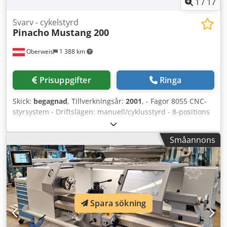
1
/
17
Svarv - cykelstyrd
Pinacho
Mustang 200
Oberweis
1 388 km
Prisuppgifter
Ringa
Skick:
begagnad
, Tillverkningsår:
2001
, - Fagor 8055 CNC-
styrsystem - Driftslägen: manuell/cyklusstyrd - 8-positions
revolverhuvud VDI30 - Helrenoverad 2023 - Tillverkningsår
2001 Tekniska data Kapacitet: - Spetshöjd: 200 mm
Småannons
Dwedpfx Asvf I Dioh Dsa - Spetsavstånd: 1000 mm -
Tillåten Ø över bädd: 400 mm - Tillåten Ø över längssläde:
370 mm - Tillåten Ø över tvärsläde: 210 mm - Bäddbredd:
300 mm Spindellåda: - Huvudspindels genomgångshål: 65
mm - Huvudspindelnos: Camlock-nr 6 / DIN 55027-nr 6 -
Morsekon huvudspindel: MK5 - Spindelvarvtal: 2 områden
Spara sökning
- Konstant skärhastighet: 0–750 / 750–3000 varv/min
Matningar: - Arbetsmatning Z/X: 0–7000 mm/min -