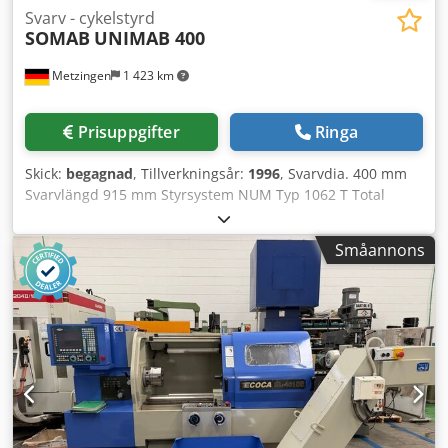
Svarv - cykelstyrd
SOMAB
UNIMAB 400
Metzingen
1 423 km
Prisuppgifter
Ringa
Skick:
begagnad
, Tillverkningsår:
1996
, Svarvdia. 400 mm
Svarvlängd 915 mm Styrsystem NUM Typ 1062 T Total
anslutningseffekt 12,5 kW Maskinvikt ca. 5 500 kg
Platsbehov ca. m SOMAB (Frankrike) Cykelstyrd
Småannons
universalsvarv(ar) Typ UNIMAB 400 Tillverkningsår 1996, nr
52 468 och 52 469 Tillverkningsår 1998, nr 52 501 och 52
502 Spetshöjd ca. 200 mm Max svängdiameter över bädd
400 mm Max svängdiameter över vagn 220 mm Tvärslidens
längd-/tvärgång 235 mm Max svarvlängd med chuck /
längdslag släde 890/915 mm Spindelgenomgång 52 mm
Steglöst justerbara spindelvarvtal 60 – 3 000 varv/min
Längs- och plansupport-matningar/snabbgående, steglöst
upp till max 15 m/min Dwedpfx Ahet Hw Szo Dea Max
matningskraft plan/längs 900 daN Max arbetsstyckesvikt