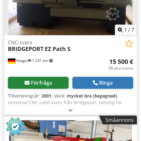
1
/
7
CNC-svarv
BRIDGEPORT
EZ Path S
15 500 €
Haiger
1 231 km
VB plus moms
Förfråga
Ringa
Tillverkningsår:
2001
, skick:
mycket bra (begagnad)
,
Universal CNC cykel-svarv från Bridgeport, lämplig för
verktygs-, fixtur- och formtillverkning samt utbildning.
Svingdiameter: 430 mm Styrsystem: Fanuc 20T Tekniska
Småannons
data Dwedpfxefglx Re Ah Dea Svingdiameter: 430 mm
Centrumavstånd: 1000 mm Styrsystem: Siemens Fanuc 20
T Pinoldocka: MK 4 Verktygshållare: Multifix Varvtal: 1-4000