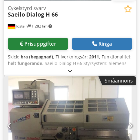
Cykelstyrd svarv
Saeilo
Dialog H 66
Idstein
1 282 km
Prisuppgifter
Ringa
Skick:
bra (begagnad)
, Tillverkningsår:
2011
, Funktionalitet:
helt fungerande
, Saeilo Dialog H 66 Styrsystem: Siemens
840DSL med ShopTurn Svangdiameter över bädd: 600 mm
Spetsavstånd: 2.000 mm Svarvlängd: 1980 mm Växelsteg: 2
Småannons
Dodpfx Asy D I Hmeh Dewa Spindelgenomgång: 105 mm
Varvtal: 2.500 rpm Effekt: 18,5 kW