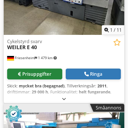
1
/
11
Cykelstyrd svarv
WEILER
E 40
Friesenheim
1 479 km
Prisuppgifter
Ringa
Skick:
mycket bra (begagnad)
, Tillverkningsår:
2011
,
drifttimmar:
29 000 h
, Funktionalitet:
helt fungerande
,
Weiler E40 Precisionssvarv Tillverkare: Weiler Typ: E40
Tillverkningsår: 2011 Skick: begagnad, ansluten,
Småannons
demonstrationsklar Drifttimmar: 29 000h
Leveransomfattning: Dodpsy Uzc Nofx Ah Djwa -
Dokumentation - Maskinfötter - Kylsystem - Maskinlampa -
Fast följarstöd - Halvt följarstöd - Trebackschuck -