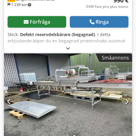
990 €
1 239 km
EXW Fast pris plus moms
Förfråga
Ringa
Skick:
Defekt reservdelsbärare (begagnad)
, I detta
erbjudande köper du en begagnad proteinshake-automat
"BodyShake Smart Touch". Försäljningsobjekt: 1 x
BodyShake Smart Touch med följande utrustning: Dsdpfst
Småannons
H D Icex Ambjck Betalningsmodul saknas Skick: Detta
erbjudande avser en begagnad enhet, vilket innebär att
spår av användning (mindre repor eller missfärgningar)
kan förekomma. Förpackning och frakt: Du är välkommen
att titta på enheten under våra öppettider. Vänligen boka
tid i förväg! Sjösäker förpackning och världsomspännande
leverans kan ordnas på förfrågan! För mer information är
du naturligtvis välkommen att kontakta oss personligen.