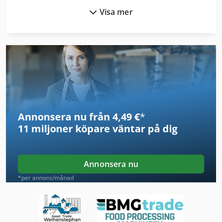
Visa mer
Dsd 201
Dws 200
Däck Och Hjul
En Del Enhet
Fönstret För
Annonsera nu från 4,49 €
*
German
11 miljoner köpare
väntar på dig
Idx 23
Inredning Och Design
Annonsera nu
Kgs 1670
*per annons/månad
Maskiner För Automatisk Stansning
Ng 200