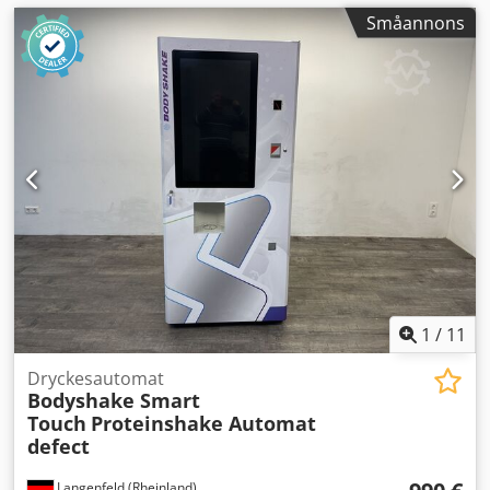
Småannons
1
/
11
Dryckesautomat
Bodyshake Smart
Touch
Proteinshake Automat
defect
Langenfeld (Rheinland)