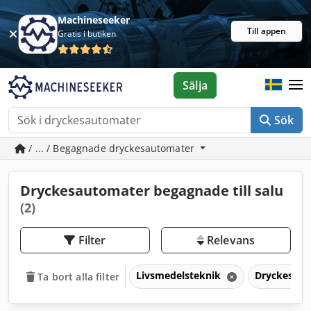
Machineseeker
Till appen
Gratis i butiken
Sälja
Sök
/ ... / Begagnade dryckesautomater
Dryckesautomater begagnade till salu
(2)
Filter
Relevans
Livsmedelsteknik
Dryckesau
Ta bort alla filter