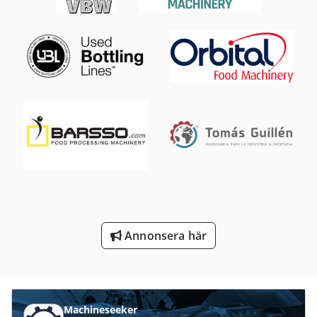
Produktion Av Byggmaterial
Transport Motor
Trä Torktumlare
Trä Torktumlare Trä Torrt Kammare
Trä Trä
Tur 560
Vagn För Verktyg
Verktyg För Mätning
Annonsera här
Verktyg För Träbearbetning
Machineseeker