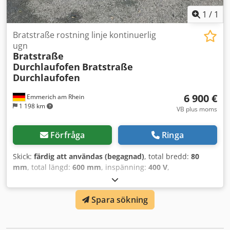
1
/
1
Bratstraße rostning linje kontinuerlig
ugn
Bratstraße
Durchlaufofen
Bratstraße
Durchlaufofen
6 900 €
Emmerich am Rhein
1 198 km
VB plus moms
Förfråga
Ringa
Skick:
färdig att användas (begagnad)
, total bredd:
80
mm
, total längd:
600 mm
, inspänning:
400 V
,
Genomlöpande elektrisk bandugn Bratstraße Dcedjvmdb
Topfx Ambek Längd 600 cm / Bandbredd 70 cm / Längd på
Spara sökning
värmespiraler i värmetunnel 200 cm Maskinen var i drift
fram till sista dagen och fungerade då. Den demonterades
i fungerande skick. Ingen elektrisk styrning medföljer.