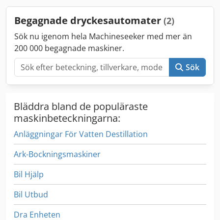
Styrningen saknas. Du måste bygga en egen styrning för
denna linje. Försäljning sker utan garanti, utan ansvar och
Begagnade dryckesautomater
(2)
utan möjlighet till retur, endast till företagare.
Sök nu igenom hela Machineseeker med mer än
200 000 begagnade maskiner.
Sök
Bläddra bland de populäraste
maskinbeteckningarna:
Anläggningar För Vatten Destillation
Ark-Bockningsmaskiner
Bil Hjälp
Bil Utbud
Dra Enheten