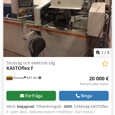
Cedpfx Agjzmxzweqeha Kapdiameter vid 60° (höger): 140
mm Vikt: 1050 kg
1
/
9
Sticksåg och elektrisk såg
KASTOflex
F
20 000 €
Kaunas
661 km
Fast pris plus moms
Förfråga
Ringa
Skick:
begagnad
, Tillverkningsår:
2009
, Cirkelsåg KASTOflex
F i gott skick, dokumentation medföljer. Kan testas i