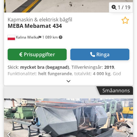
1
/
19
Kapmaskin & elektrisk bågfil
MEBA
Mebamat 434
Kalina Wielka
1 089 km
Prisuppgifter
Ringa
Skick:
mycket bra (begagnad)
, Tillverkningsår:
2019
,
Funktionalitet:
helt fungerande
, totalvikt:
4 000 kg
, God
dag, Vi har en automatisk bandsåg från den tyska
tillverkaren Meba till salu. Maskinen är i nästintill perfekt
Småannons
skick. Nedan hittar du en beskrivning av maskinen och
dess utrustning. För helt automatiserad, effektiv
produktion inom industri och stålhandel, avsedd för
kapning av solida material och svårbearbetade material.
Tvåkolumns automat för kapning i 90°, med en tung,
sluten konstruktion som dämpar vibrationer. Minimalt
arbetsutrymmesbehov vid högsta krav och bästa