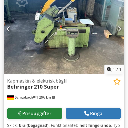
380 V – 50 Hz Varvtal: 1440 / 720 varv/min
inmatningsrulle 3000x500 utrustad med 9 rullar Vi är
officiell återförsäljare för Meba i Polen. Bandsågen har
genomgått en översyn som bekräftat att den är redo för
fortsatt drift under många år framöver.
1
/
1
Kapmaskin & elektrisk bågfil
Behringer
210 Super
Schwabach
1 296 km
Prisuppgifter
Ringa
Skick:
bra (begagnad)
, Funktionalitet:
helt fungerande
, Typ