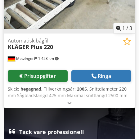
1
/
3
Automatisk bågfil
KLÄGER
Plus 220
Metzingen
1 423 km
Prisuppgifter
Ringa
Skick:
begagnad
, Tillverkningsår:
2005
, Snittdiameter 220
mm Sågbladslängd 425 mm Maximal snittlängd 2500 mm
Totalt effektbehov 0,95 kW Maskinvikt ca 219 kg Platsbehov
ca m KLAEGER bågsågsautomat typ PLUS 220, årsmodell
2005 Snittområde ca 300 mm med avancerat
materiallängdstopp 2.500 mm och rullbanor fram och bak
Sågbladslängd 425 mm, hydraulisk matning 16-32 m/min,
Tack vare professionell
Cjdpfx Aget Hxayoqoha skruvstycke justerbart för