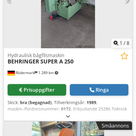
1
/
8
Hydraulisk bågfilsmaskin
BEHRINGER
SUPER A 250
Rödermark
1 289 km
Prisuppgifter
Ringa
Skick:
bra (begagnad)
, Tillverkningsår:
1989
,
maskin-/fordonsnummer:
0172
, Erbjudande 25286 Teknisk
data: Chsdpfxjw Ei Tdo Agqea - Sågbladsdimension 400 x
35 x 2,0 mm - Kapkapacitet - 90° runt ca. 252 mm - flatt ca.
Småannons
250 x 160 mm - fyrkantig ca. 210 x 210 mm - 45° runt ca.
160 mm - flatt ca. 150 x 150 mm - Automatisk