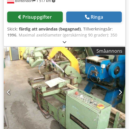
Blintendorf
1 517 km
Prisuppgifter
Ringa
Skick:
färdig att användas (begagnad)
, Tillverkningsår:
1996
, Maximal axeldiameter (gerskärning 90 grader): 350
mm Maskinhöjd: 1300 mm Maskinbredd: 2200 mm
Maskinlängd: 2000 mm Maskinvikt: 1,4 t Chodpfxozg Nr Tj
Småannons
Agqea