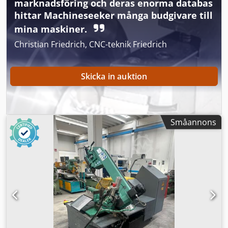
marknadsföring och deras enorma databas
geringssnitt Kylvätskeanläggning, förhöjd
hittar Machineseeker många budgivare till
mina maskiner.
Christian Friedrich, CNC-teknik Friedrich
Skicka in auktion
Småannons