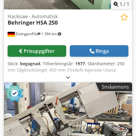
1
/
1
Hacksaw - Automatisk
Behringer
HSA 250
Eislingen/Fils
1 394 km
Prisuppgifter
Ringa
Skick:
begagnad
, Tillverkningsår:
1977
, Skärdiameter: 250
mm Sågbladslängd: 450 mm Chsdpfx Agecxxw Uoqsa
Skärhastighet: 50/70/100/135 slag/min Mått L-B-H: 2,6 x 1,8
x 1,1 m Totalt effektbehov: 3,8 kW Maskinvikt ca: 1,2 t -
Småannons
helautomatisk bågsågautomat