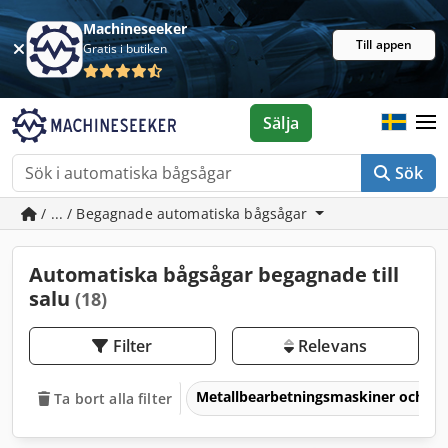
Machineseeker
Till appen
Gratis i butiken
Sälja
Sök
/ ... / Begagnade automatiska bågsågar
Automatiska bågsågar begagnade till
salu
(18)
Filter
Relevans
Metallbearbetningsmaskiner och v
Ta bort alla filter