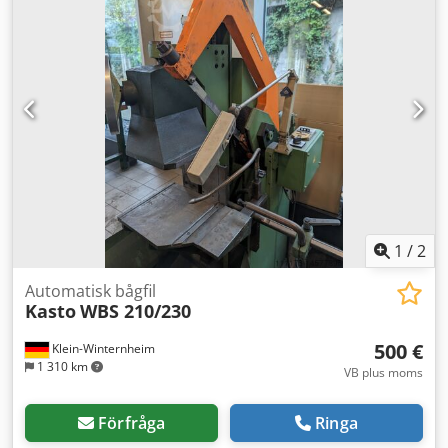
materialmatning - Maximal öppningsbredd på
spännstocken 265 mm - Geringsinställbart skruvstycke -
Kylsystem - Drift 400 V / 0,65 / 1,6 kW - Utrymmesbehov ca.
B 1400 x H 950 x D 1700 mm - Vikt ca. 600 kg
1
/
2
Automatisk bågfil
Kasto
WBS 210/230
500 €
Klein-Winternheim
1 310 km
VB plus moms
Förfråga
Ringa