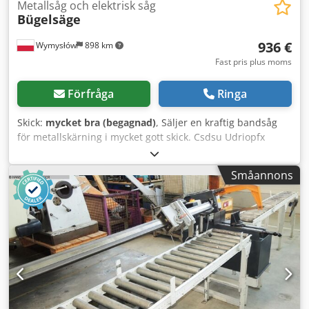
Metallsåg och elektrisk såg
Bügelsäge
936 €
Wymysłów
898 km
Fast pris plus moms
Förfråga
Ringa
Skick:
mycket bra (begagnad)
, Säljer en kraftig bandsåg
för metallskärning i mycket gott skick. Csdsu Udriopfx
Agqeha
Småannons