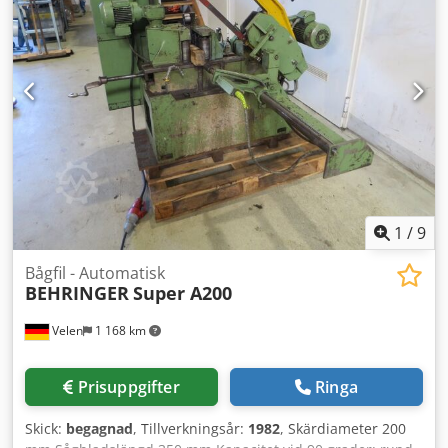
sågdiameter 10 mm, min. såglängd 6 mm, min.
återstående stycklängd 15 mm (automatiskt 80 mm), max.
materialvikt 400 kg/m, kylvätskebehållare 60 l, pumpeffekt
16 l/min, klämtryck justerbart 20-60 bar, spåntransportör 2
400 x 950 mm, rullbana 2 200 x 950 mm, 5 st.
reservbandsågblad 4 930 x 34 x 1,1 mm, bruksanvisning
1
/
9
Bågfil - Automatisk
BEHRINGER
Super A200
Velen
1 168 km
Prisuppgifter
Ringa
Skick:
begagnad
, Tillverkningsår:
1982
, Skärdiameter 200