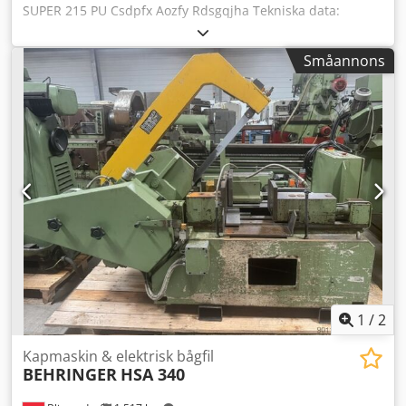
SUPER 215 PU Csdpfx Aozfy Rdsgqjha Tekniska data:
Kapområde Rund 215 mm Platt 210 x 180 mm 4
hastigheter Bladlängd 350 x 30 x 2 mm
Småannons
1
/
2
Kapmaskin & elektrisk bågfil
BEHRINGER
HSA 340