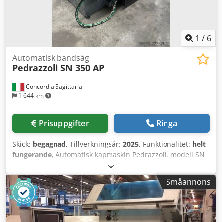
1
/
6
Automatisk bandsåg
Pedrazzoli
SN 350 AP
Concordia Sagittaria
1 644 km
Prisuppgifter
Ringa
Skick:
begagnad
, Tillverkningsår:
2025
, Funktionalitet:
helt
fungerande
, Automatisk kapmaskin Pedrazzoli, modell SN
350 AP. Begagnad maskin, CE-märkt. Möjlighet att se
kapmaskinen i drift. Bruks- och underhållsmanual
Småannons
medföljer. Möjlighet till manuell, semiautomatisk och
automatisk drift. Kapvinkel: 0° - 45° - 60° Spännvidd: 350
mm Kapdiameter vid 0°: 280 mm Kapdiameter vid 45°
(vänster): 200 mm Kapdiameter vid 45° (höger): 250 mm