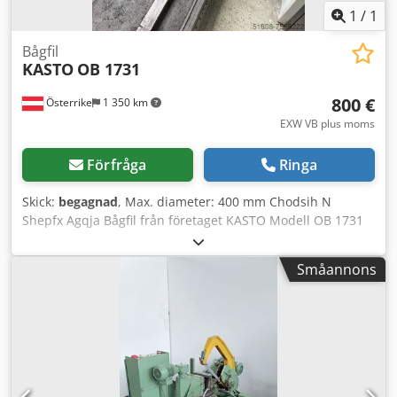
1
/
1
Bågfil
KASTO
OB 1731
800 €
Österrike
1 350 km
EXW VB plus moms
Förfråga
Ringa
Skick:
begagnad
, Max. diameter: 400 mm Chodsih N
Shepfx Agqja Bågfil från företaget KASTO Modell OB 1731
Videor: ?feature=share ?feature=share
Småannons