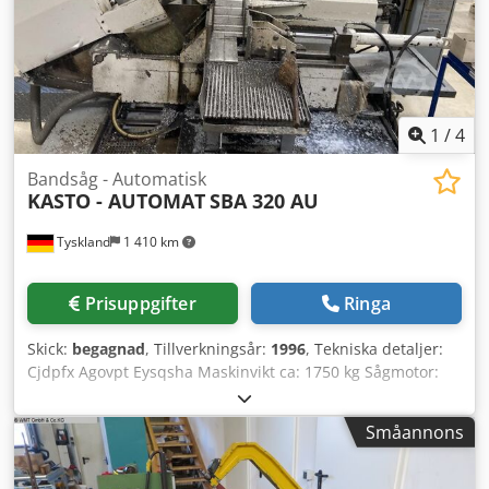
1
/
4
Bandsåg - Automatisk
KASTO - AUTOMAT
SBA 320 AU
Tyskland
1 410 km
Prisuppgifter
Ringa
Skick:
begagnad
, Tillverkningsår:
1996
, Tekniska detaljer:
Cjdpfx Agovpt Eysqsha Maskinvikt ca: 1750 kg Sågmotor:
2,2 kW Totalt effektbehov: 5 kW Såghastighet: 17 - 90
m/min Sågdiameter: 320 mm Max skärområde: 320 x 320
Småannons
mm Bandsågsbladets längd: 4 930 x 34 x 1,1 mm
Matningslängd: max 9x 600 mm Utrymmesbehov ca: 2,6 x
2,4 x 1,40 m Automatisk bandsåg, raksnitt, min.