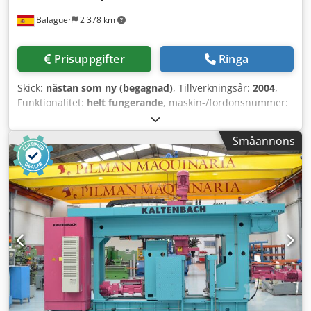
Balaguer
2 378 km
Prisuppgifter
Ringa
Skick:
nästan som ny (begagnad)
, Tillverkningsår:
2004
,
Funktionalitet:
helt fungerande
, maskin-/fordonsnummer:
051888
, Begagnad automatisk kapsåg för skivor Märke:
Pedrazzoli Modell: SB 350/45 AP Serienummer: 051888
Småannons
Årsmodell: 2004 Huvudblocket har ett rotationssystem som
möjliggör vinkelsnitt upp till 45° till vänster, med låsspak.
Avtagbar, pneumatiskt styrd anti-gradbänk. Pneumatiskt
styrd rörelse av såghuvudet med cylinder, inklusive broms
för hastighetsreglering. Drift med dubbel expanderbar
remskiva för variabel hastighet mellan 15 och 90 m/s.
Vippbart huvud på justerbara självsmörjande bussningar.
Matningsenhet med 600 mm slaglängd, styrd av
pneumatisk cylinder. Upprepat utförande upp till maximalt
9 steg, vilket ger en total rörelselängd på 5400 mm.
Maximal öppning på matarens gripdon: 160 mm.
Programmerbar räknare för antal delar. Minsta