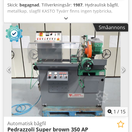
Skick:
begagnad
, Tillverkningsår:
1987
, Hydraulisk bågfil,
metallkap, slagfil KASTO Tyvärr finns ingen typbricka,
uppgifterna är från en liknande såg Typ: PSB WBS 210 /
230 Tillverkningsår: 80-talet Kapområde - Rund: Ø 250 mm
Småannons
Kapområde - Fyrkant: 225 x 225 mm Kapområde -
Rektangel: 260 x 100 mm Skärhastighet: 11 - 13 - 17 - 22 -
26 - 34 m/min Bladlängd: 400 mm Motoreffekt: 1,4 och 1,8
kW, polomkopplare Elanslutning: 380 Volt, 50 Hz - Endast
för 90° kapningar, ingen geringsinställning - Sågmotor
med 2 hastigheter och 3 kilremssteg - Hydraulisk matning
av sågbåge Chjdpfx Aoq R Riiegqea - Hydraulisk
snitttrycksinställning via strypventil - Snabbsänkning av
sågbåge - Manuellt höjdjusterbart materialbord med
handratt och mm-skala - Manuell materialspänning -
Kylvätskeutrustning i maskinfoten Platsbehov L x B x H:
1500 x 700 x 1550 mm Vikt: ca 590 kg
1
/
15
Automatisk bågfil
Pedrazzoli
Super brown 350 AP