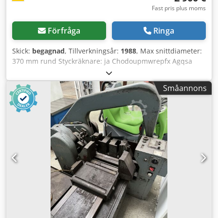
Fast pris plus moms
Förfråga
Ringa
Skick:
begagnad
, Tillverkningsår:
1988
, Max snittdiameter:
370 mm rund Styckräknare: ja Chodoupmwrepfx Agqsa
Dubbelhastighet möjlig
Småannons