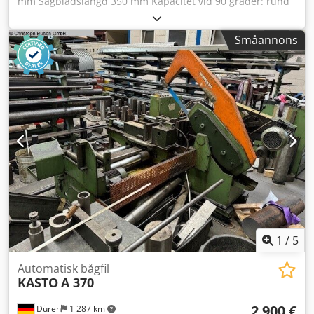
mm Sågblads­längd 350 mm Kapacitet vid 90 grader: rund
200 mm Totalt effektbehov 3,0 kW Maskinvikt ca 0,45 t Mått
L x B x H 1,4 x 1,4 x 1,3 m Automatisk bågfil - med
Småannons
matningsrullbana 1000 mm - Förvalsräknare -
Materialanslag med utlösare max. 600 mm Chodpfxsy N D
H Ho Agqea - Kylsystem
1
/
5
Automatisk bågfil
KASTO
A 370
2 900 €
Düren
1 287 km