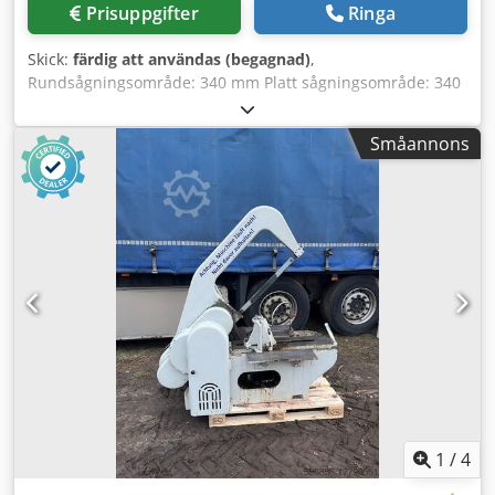
Prisuppgifter
Ringa
Skick:
färdig att användas (begagnad)
,
Rundsågningsområde: 340 mm Platt sågningsområde: 340
x 290 mm Fyrkantigt sågningsområde: 325 x 325 mm
Sågbladets mått: 600 x 52 x 2,5 mm Drivmotor: 380 V, 6 kW
Småannons
Utrymmesbehov: 2100 x 2100 x 1470 mm Vikt, ca: 1840 kg
Chjdpfx Agsznvnkoqsa
1
/
4