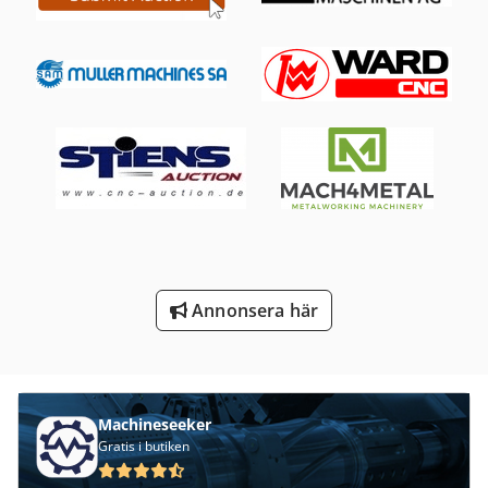
Swing-Enhet
System För Utsug
Trä Bandsåg
Tur 560
Vagn För Verktyg
Verktyg För Mätning
Verktyg För Träbearbetning
Annonsera här
Verktyg Och Fräs Grinder
Machineseeker
Gratis i butiken