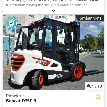
h
, Utrustning:
fyrhjulsdrift
, Vi erbjuder en sällsynt E85-
modell, inte uthyrd från ett mindre byggföretag, utrustad
med luftkonditionering. Dcjdpfozr Avvex Amkjk *
Småannons
JUSTERBAR BOM med GRIPKLÖ/GRIF * Hydraulisk
grävskopa, kan levereras som tillval, finns i lager mot ett
rimligt tilläggspris. * Från ett mindre byggföretag. * Tysk
version. * Endast 1350 driftstimmar. * Gummiband. *
Större service utförs 2025 hos BOBCAT. * 44 kW
dieselmotor, tillverkare Yanmar. * Anslutningar för
ytterligare redskap. * Snabbt växlingssystem. * Extra
arbetsljus. * Mycket väl underhållet skick. ----Vi är en
verkstad med behöriga mekaniker för fordon och
byggmaskiner och erbjuder maskiner till ett bra pris.
Finansiering, inbyte och hyrköp av fordon av alla slag är
möjligt.----
1
/
10
Dieseltruck
Bobcat
D35C-9