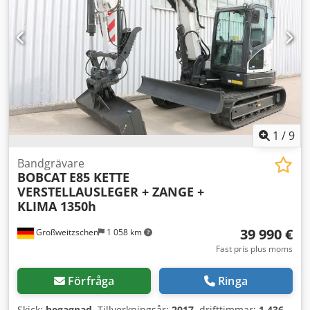
vänligen ring: Erik Kortum: WhatsApp ?All information
lämnas utan garanti och ansvar, med reservation för fel
och försäljning.
1
/
9
Bandgrävare
BOBCAT
E85 KETTE
VERSTELLAUSLEGER + ZANGE +
KLIMA 1350h
39 990 €
Großweitzschen
1 058 km
Fast pris plus moms
Förfråga
Ringa
Skick:
begagnad
, Tillverkningsår:
2017
, drifttimmar:
1 436