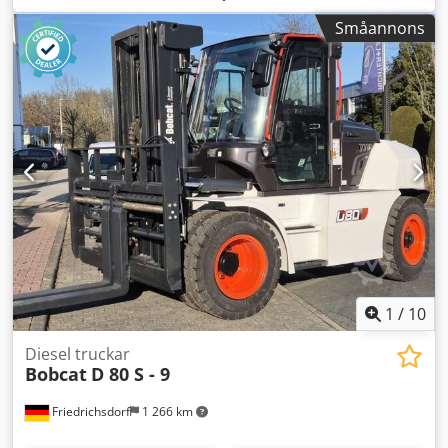
på bommen Snabbfäste MS01 Maskinens
Småannons
standardutrustning bredd: 710mm / 1.100mm utskjuten
180mm gummilarvband Dubbelverkande extra hydraulik
Två körhastigheter Djdpfsx Tn Upjx Amksck CE-certifiering
Detta erbjudande är icke-bindande, ingen garanti för
utrustningsdetaljer. Fel, ändringar och mellanförsäljning
förbehålles!
1
/
10
Diesel truckar
Bobcat
D 80 S - 9
Friedrichsdorf
1 266 km