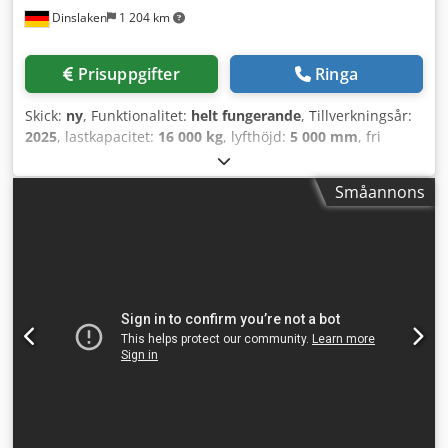
Dinslaken
1 204 km
Prisuppgifter
Ringa
Skick:
ny
, Funktionalitet:
helt fungerande
, Tillverkningsår:
2025
, lastkapacitet:
16 000 kg
, lyfthöjd:
5 000 mm
, fri
lyfthöjd:
1 815 mm
, bränsletyp:
diesel
, masttyp:
triplex
,
byggnadshöjd:
3 360 mm
, gaffellängd:
2 400 mm
, drivtyp:
Småannons
Diesel
, Dieseltruck Lastcentrum: 600 ISO-klass: ISO klass 4
= 5 000 - 10 000 kg Masttyp: Triplex Växellåda: 3-växlad ZF-
växellåda Skick: Ny maskin Tekniskt skick: Ny Framdäck typ:
Superelastisk Framdäck skick: Nya Bakdäck typ:
Superelastisk Bakdäck skick: Nya Beskrivning: Omedelbart
tillgänglig juli 2025 / TILLGÄNGLIG I JULI 25 Sidoförskjutare,
3:e ventil, 4:e ventil, arbetsstrålkastare bak,
arbetsstrålkastare fram, värmare, fullhytt, CE-certifikat,
våg, tvillingdäck, Safety Light, ytterbackspeglar,
varningsljus, vindrutetorkare, enkelpedal, LED, Hydraulisk
hyttlutning, DAB-radio med MP3-funktion, 7" LCD-
sidodisplay med PIN-kodsystem, kamera fram & bak,