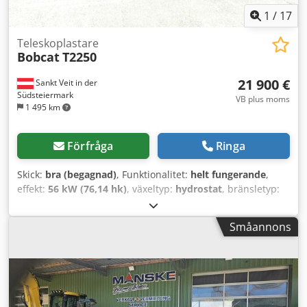
ytterbackspegel, varningsljus, vindrutetorkare.
1
/
17
Teleskoplastare
Bobcat
T2250
21 900 €
Sankt Veit in der
Südsteiermark
VB plus moms
1 495 km
Förfråga
Ringa
Skick:
bra (begagnad)
, Funktionalitet:
helt fungerande
,
effekt:
56 kW (76,14 hk)
, växeltyp:
hydrostat
, bränsletyp:
diesel
, lyftkapacitet:
2 200 kg/m
, Tillverkningsår:
2008
,
drifttimmar:
4 871 h
, Utrustning:
hytt, pallgafflar
,
Småannons
Teleskoplastare BOBCAT T2250 Dcedpfozr En Isx Amkjk
Årsmodell 2008 Enligt mätaren 4 871 timmar 2,2 ton
lyftkapacitet 5 meter lyfthöjd 56 kW 2-stegs hydrostatisk
transmission Endast 198 cm byggnadshöjd Endast 190 cm
byggnadsbredd - Inklusive gaffel - Mekanisk
snabbväxlingsfunktion - Extra hydraulkrets till