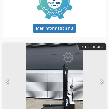
underrede
Mer information nu
Småannons