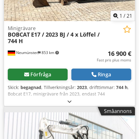
1
/
21
Minigrävare
BOBCAT
E17 / 2023 BJ / 4 x Löffel /
744 H
16 900 €
Neumünster
853 km
Fast pris plus moms
Förfråga
Ringa
Skick:
begagnad
, Tillverkningsår:
2023
, drifttimmar:
744 h
,
Bobcat E17, minigrävare från 2023, endast 744
drifttimmar, inklusive 4 skopor! ---- * Tillverkare: Bobcat *
Modell: E17 * Årsmodell: 2023 * Avlästa drifttimmar: ca
Småannons
744 Dsdpfx Ajzp Ayvemksck * Inkluderar 4 skopor * Snabbt
kopplingssystem * Fullt förarhytt * Utdragbart underrede *
Driftsvikt: 1 711 kg * Kubota dieselmotor * Pris: 16 900
euro, netto + 19 % moms ---- För ytterligare frågor,