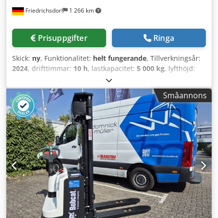
Friedrichsdorf
1 266 km
Prisuppgifter
Ringa
Skick:
ny
, Funktionalitet:
helt fungerande
, Tillverkningsår:
2024
, drifttimmar:
10 h
, lastkapacitet:
5 000 kg
, lyfthöjd:
5 025 mm
, fri lyfthöjd:
1 130 mm
, bränsletyp:
diesel
,
masttyp:
triplex
, byggnadshöjd:
2 470 mm
, effekt:
55 kW
Småannons
(74,78 hk)
, gaffelbordets bredd:
1 300 mm
, gaffellängd:
1 200 mm
, tomvikt:
6 930 kg
, total längd:
3 300 mm
,
drivtyp:
Diesel
, konstruktionsbredd:
1 455 mm
, Dieseltruck
Lastcentrum: 600 mm Gaffelbredd: 150 mm Gaffeltjocklek:
60 mm ISO-klass: ISO klass 4 = 5 000 – 10 000 kg Masttyp:
Triplex Växellåda: Momentomvandlare Hastighetsklass: 20
Skick: Ny maskin Dcedeyldtqopfx Amksk Tekniskt skick: Ny
Framdäck typ: Superelastisk Framdäck storlek: 300x15-18
Framdäck skick: 80 – 100 % Bakdäck typ: Superelastisk
Bakdäck storlek: 7.00x12-14 Bakdäck skick: 80 – 100 %
Sidoförskjutning, gaffelställ med gaffelbreddsinställning,
3:e ventil, 4:e ventil, arbetsstrålkastare bak,