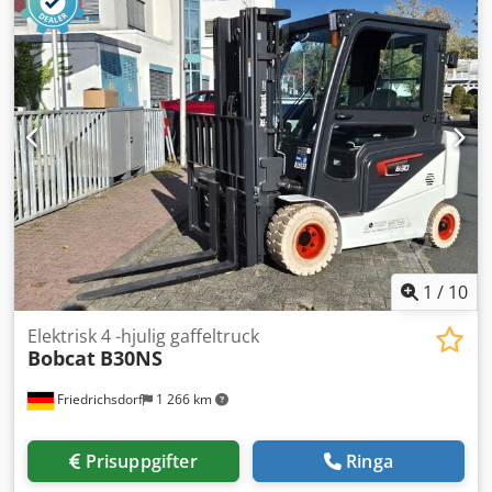
konstruktionsbredd:
800 mm
, Höglyftande staplare
Lastcentrum: 600 Gaffelbredd: 180 mm Gaffeltjocklek: 60
mm Masttyp: Duplex Skick: Ny maskin Tekniskt skick: Ny
Fram däcktyp: Polyuretan Fram däckskick: 80 - 100% Bak
däcktyp: Polyuretan Bak däckskick: 80 - 100%
Batterispänning: 24V Batterikapacitet: 60Ah Batterityp:
Litiumjon Dcsdpfxey Uz Sqs Amkek Batteri tillverkningsår:
2026 Batteriskick: 80 - 100% CE-certifikat, Underhållsfritt
litiumjonbatteri 24 V
1
/
10
Elektrisk 4 -hjulig gaffeltruck
Bobcat
B30NS
Friedrichsdorf
1 266 km
Prisuppgifter
Ringa