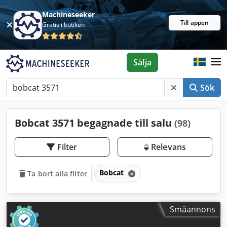
Machineseeker
Till appen
Gratis i butiken
Sälja
Sök
Bobcat 3571 begagnade till salu
(98)
Filter
Relevans
Bobcat
Ta bort alla filter
Småannons