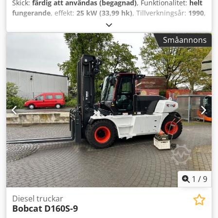
Skick:
färdig att användas (begagnad)
, Funktionalitet:
helt
fungerande
, effekt:
25 kW (33,99 hk)
, Tillverkningsår:
1990
,
drifttimmar:
5 700 h
, Bobcat 741 med Deutz-motor på 29,5
hk 5700 timmar, årsmodell ca 1990 Dedoy Skqwepfx
Småannons
Amkjck Skopa
1
/
9
Diesel truckar
Bobcat
D160S-9