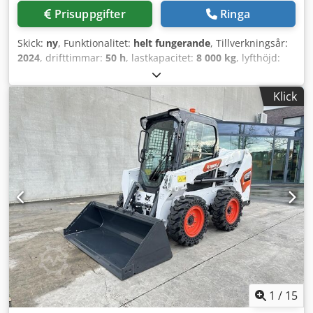
Prisuppgifter
Ringa
Skick:
ny
, Funktionalitet:
helt fungerande
, Tillverkningsår:
2024
, drifttimmar:
50 h
, lastkapacitet:
8 000 kg
, lyfthöjd:
4 800 mm
, fri lyfthöjd:
1 570 mm
, bränsletyp:
diesel
,
masttyp:
triplex
, byggnadshöjd:
2 780 mm
, effekt:
59 kW
Klick
(80,22 hk)
, gaffelbordets bredd:
2 240 mm
, gaffellängd:
2 400 mm
, tomvikt:
12 406 kg
, drivtyp:
Diesel
, Dieseldriven
gaffeltruck Lastcentrum: 600 mm Gaffelbredd: 180 mm
Gaffeltjocklek: 75 mm ISO-klass: Terminal West Masttyp:
Triplex Transmission: Momentomvandlare Hastighetsklass:
20 Skick: Ny maskin Tekniskt skick: Ny Däck fram typ:
Superelastiska Däck fram skick: Nya Däck bak typ:
Superelastiska Däck bak skick: Nya Sidoförskjutare,
gaffelställ med justerbara gafflar, 3:e hydraulventil, 4:e
hydraulventil, bakre arbetsstrålkastare, främre
arbetsstrålkastare, värme, helhytt, full frilyft, CE-certifikat,
innerbackspegel, ytterbackspeglar, varningsljus, säte,
fram- och backkamera Dcedjxr R Efopfx Amkek
1
/
15