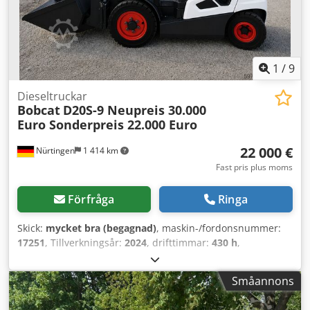
1
/
9
Dieseltruckar
Bobcat
D20S-9 Neupreis 30.000
Euro Sonderpreis 22.000 Euro
22 000 €
Nürtingen
1 414 km
Fast pris plus moms
Förfråga
Ringa
Skick:
mycket bra (begagnad)
, maskin-/fordonsnummer:
17251
, Tillverkningsår:
2024
, drifttimmar:
430 h
,
lastkapacitet:
2 000 kg
, lyfthöjd:
4 730 mm
, fri lyfthöjd:
1 470 mm
, lastcentrum:
500 mm
, bränsletyp:
diesel
,
Småannons
masttyp:
triplex
, byggnadshöjd:
2 190 mm
, gaffellängd:
1 050 mm
, framdäcksdimension:
7.00-15 5.50
,