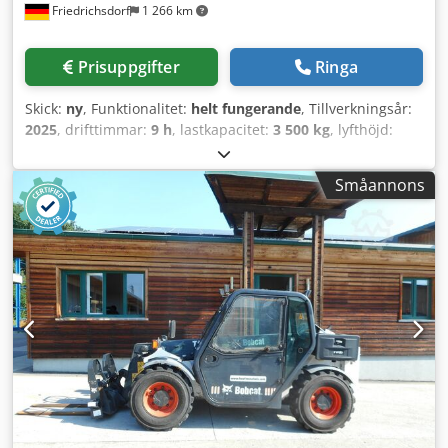
Friedrichsdorf
1 266 km
Prisuppgifter
Ringa
Skick:
ny
, Funktionalitet:
helt fungerande
, Tillverkningsår:
2025
, drifttimmar:
9 h
, lastkapacitet:
3 500 kg
, lyfthöjd:
4 380 mm
, fri lyfthöjd:
1 300 mm
, bränsletyp:
diesel
,
masttyp:
triplex
, byggnadshöjd:
2 180 mm
, effekt:
45 kW
Småannons
(61,18 hk)
, gaffelbordets bredd:
1 190 mm
, gaffellängd:
1 200 mm
, tomvikt:
4 850 kg
, total längd:
2 779 mm
,
drivtyp:
Diesel
, konstruktionsbredd:
1 290 mm
,
Dieselgaffeltruck Lastens tyngdpunkt: 500 Dcjdpjzqwfcsfx
Amkek ISO-klass: ISO-klass 3 = 2 500–4 999 kg Masttyp:
Triplex Växellåda: Momentomvandlare Hastighetsklass: 20
Skick: Ny maskin Tekniskt skick: Ny Framdäck, typ:
Superelastik Framdäck, storlek: 2,50x15-18 Framdäck, skick:
80–100 % Bakdäck, typ: Superelastik Bakdäck, storlek:
6,50x10-12 Bakdäck, skick: 80–100 % Sidoskiftare,
gaffeljusteringsanordning, 3:e ventil, 4:e ventil,
arbetsstrålkastare bak, arbetsstrålkastare fram, värmare,
hel hytt, full fri lyfthöjd, CE-certifikat, innerbackspegel,