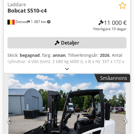
Laddare
Bobcat
S510-c4
11 000 €
Deinze
1 387 km
Ytterligare 10 dagar
Detaljer
Skick:
begagnad
, färg:
annan
, Tillverkningsår:
2026
, Antal
cylindrar: 4 Vikt (tom): 2 680 kg Mått (L x B x H): 337 x 172 x
197 cm Dsdpozrv Ulofx Amkjck Snabbfästessystem: Ja
Egenvikt: 2680 kg Transportmått: 3378 x 1727 x 1972 mm
Småannons
Motormärke och modell: Kubota V2403 Effekt: 36,5 kW /
48,9 hk Cylindrar: 4 Däckstorlek: Fram- och bakhjul: 30×10-
16 Skopbredd: 1730 mm Utrustning: Mekaniskt snabbfäste
Extra funktion: Ingen CE-märkning eller registrering Ingen
dokumentation