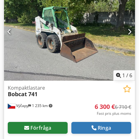
bakdäcksstorlek:
6.50-10
, totalvikt:
4 053 kg
, 5215420
Serienummer: FDA2A-5052-00236 Dodpjzr Db Hefx Amkock
1
/
6
Kompaktlastare
Bobcat
741
6 300 €
Výčapy
1 235 km
6 710 €
Fast pris plus moms
Förfråga
Ringa