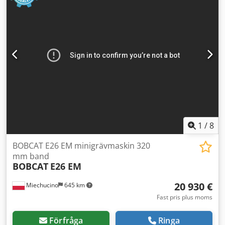
1
/
8
BOBCAT E26 EM minigrävmaskin 320
mm band
BOBCAT
E26 EM
20 930 €
Miechucino
645 km
Fast pris plus moms
Förfråga
Ringa