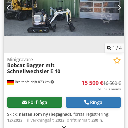
gaffelmonteringen - Fyrhjulsdrift - 3 olika styrningslägen -
Joystickstyrning - Backkamera - Hytt med värme -
Belysningssystem med blinkers - Omedelbart driftsklar -
Bra däck - Inklusive godkännande för vägtrafik i
Nederländerna Försäljningspris: 21 900 kr netto Möjlighet
till förmånlig leverans! Mot ett tilläggspris även med ny
skopa eller ny arbetsplattform!
1
/
4
Minigrävare
Bobcat Bagger mit
Schnellwechsler
E 10
15 500 €
Breitenfelde
873 km
16 500 €
VB plus moms
Förfråga
Ringa
Skick:
nästan som ny (begagnad)
, första registrering:
12/2023
, Tillverkningsår:
2023
, drifttimmar:
230 h
,
Hydraulikoljekylare Högpresterande slangskydd LED-lampa