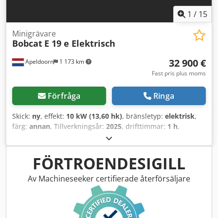
krockvarningssystem bak, automatisk upprättning av
lyftstativet, simultan gaffeljustering med
1
/
15
sidoförskjutningsventil. Dcedoy Up S Eepfx Amkek
Minigrävare
Bobcat
E 19 e Elektrisch
32 900 €
Apeldoorn
1 173 km
Fast pris plus moms
Förfråga
Ringa
Skick:
ny
, effekt:
10 kW (13,60 hk)
, bränsletyp:
elektrisk
,
färg:
annan
, Tillverkningsår:
2025
, drifttimmar:
1 h
,
Drivning: Band Tomvikt: 1 910 kg Mått (L x B x H): 381 x 98 x
230 cm CE-märkning: ja Allmänt skick: mycket bra Tekniskt
skick: mycket bra Optiskt skick: mycket bra = Ytterligare
FÖRTROENDESIGILL
alternativ och utrustning = - Hammare/sorteringsfunktion
Dedpfx Aoznrnmsmkock - Rotationsfunktion =
Av Machineseeker certifierade återförsäljare
Anmärkningar = Allmänt Tillverkningsland: Tjeckien Skick
CE-typ: CE 2 extra hydraulikfunktioner för
rivnings-/sorteringsgrip, cylinderskyddssats, utskjutbart