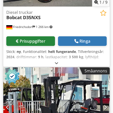
1
/
9
Diesel truckar
Bobcat
D35NXS
Friedrichsdorf
1 266 km
Prisuppgifter
Ringa
Skick:
ny
, Funktionalitet:
helt fungerande
, Tillverkningsår:
2024
, drifttimmar:
9 h
, lastkapacitet:
3 500 kg
, lyfthöjd:
4 820 mm
, fri lyfthöjd:
1 400 mm
, bränsletyp:
diesel
,
masttyp:
triplex
, byggnadshöjd:
2 350 mm
, effekt:
45 kW
Småannons
(61,18 hk)
, gaffelbordets bredd:
1 190 mm
, gaffellängd:
1 200 mm
, tomvikt:
4 850 kg
, total längd:
2 750 mm
,
drivtyp:
Diesel
, konstruktionsbredd:
1 290 mm
, Dieseltruck
Lastcentrum: 500 ISO-klass: ISO klass 3 = 2 500 - 4 999 kg
Masttyp: Triplex Djdpfoy U R Dcjx Amksck Transmission:
Omvandlare Hastighetsklass: 20 Skick: Ny maskin Tekniskt
skick: Ny Däck fram typ: Superelastisk Däck fram storlek:
28-9 x15 Däck fram skick: 80–100 % Däck bak typ: