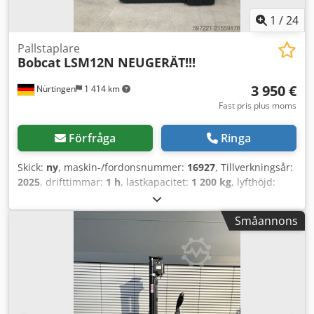
1
/
24
Pallstaplare
Bobcat
LSM12N NEUGERÄT!!!
3 950 €
Nürtingen
1 414 km
Fast pris plus moms
Förfråga
Ringa
Skick:
ny
, maskin-/fordonsnummer:
16927
, Tillverkningsår:
2025
, drifttimmar:
1 h
, lastkapacitet:
1 200 kg
, lyfthöjd:
3 620 mm
, lastcentrum:
600 mm
, bränsletyp:
elektrisk
,
masttyp:
simplex
, byggnadshöjd:
2 280 mm
,
Småannons
batterispänning:
24 V
, gaffellängd:
1 150 mm
, totalvikt:
576
kg
, 5108763 Serienummer: OBWNL-003130 Djdpeyv S
Rmefx Amkeck Batteriinformation: 24 V, 60 Ah