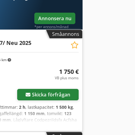
Annonsera nu
*per annons/månad
Småannons
7/ Neu 2025
6 km
1 750 €
VB plus moms
Skicka förfrågan
ifttimmar:
2 h
, lastkapacitet:
1 500 kg
,
 gaffellängd:
1 150 mm
, tomvikt:
123
0 mm
, Låglyftare Codpezrildsfx Acfsha
ck: Ny maskin Tekniskt skick: Ny
Vulkollan Bakdäcks skick: 60 - 80%