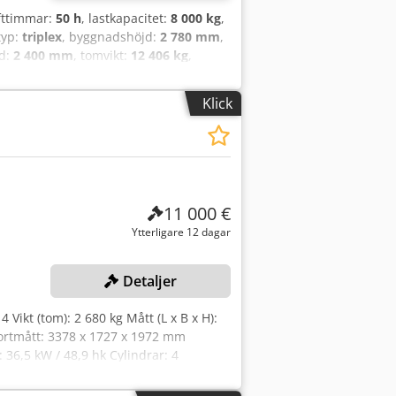
ifttimmar:
50 h
, lastkapacitet:
8 000 kg
,
typ:
triplex
, byggnadshöjd:
2 780 mm
,
gd:
2 400 mm
, tomvikt:
12 406 kg
,
pfx Aoxr R Efscfea Gaffelbredd: 180 mm
Transmission: Momentomvandlare
Klick
yp: Superelastiska Däck fram skick: Nya
felställ med justerbara gafflar, 3:e
betsstrålkastare, värme, helhytt, full
us, säte, fram- och backkamera
11 000 €
Ytterligare 12 dagar
Detaljer
 4 Vikt (tom): 2 680 kg Mått (L x B x H):
portmått: 3378 x 1727 x 1972 mm
36,5 kW / 48,9 hk Cylindrar: 4
stning: Mekaniskt snabbfäste Extra
n