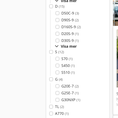
Visa mer
D
(15)
D50C-9
(3)
D90S-9
(2)
D160S-9
(2)
D20S-9
(1)
D30S-9
(1)
Visa mer
S
(12)
S70
(1)
S450
(1)
S510
(1)
G
(4)
G20E-7
(2)
G25E-7
(1)
G30NXP
(1)
TL
(2)
A770
(1)