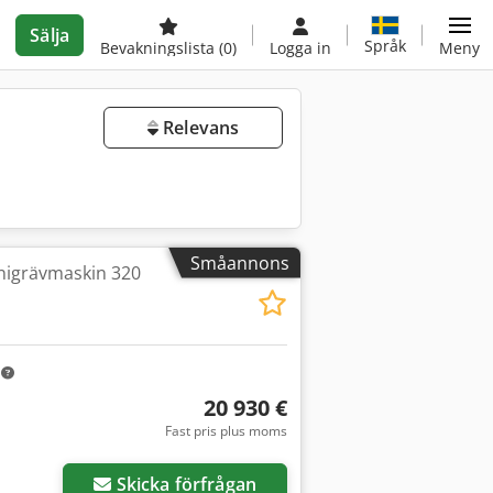
Sälja
Språk
Bevakningslista
(0)
Logga in
Meny
Relevans
Småannons
igrävmaskin 320
m
20 930 €
Fast pris plus moms
Skicka förfrågan