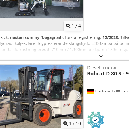
1
/
4
Skick:
nästan som ny (begagnad)
, första registrering:
12/2023
, Til
Hydraulikoljekylare Högpresterande slangskydd LED-lampa på b
standardutrustning bredd: 710mm / 1.100mm utskjuten 180mm gu
hydraulik Två körhastigheter Csdex Tn Upjpfx Acfoha CE-certifierin
ingen garanti för utrustningsdetaljer. Fel, ändringar och mellanförs
Diesel truckar
Bobcat
D 80 S - 9
Friedrichsdorf
1 26
1
/
10