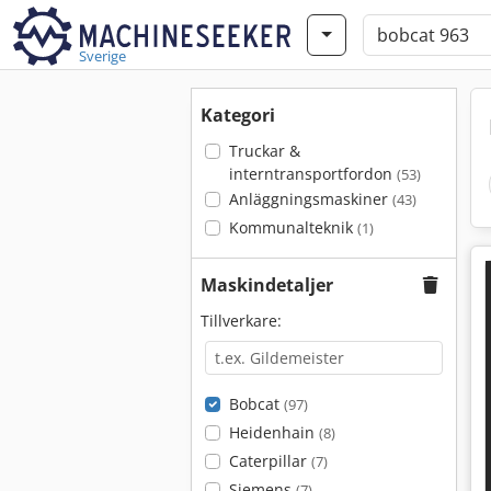
Sverige
Kategori
Truckar &
interntransportfordon
(53)
Anläggningsmaskiner
(43)
Kommunalteknik
(1)
Maskindetaljer
Tillverkare:
Bobcat
(97)
Heidenhain
(8)
Caterpillar
(7)
Siemens
(7)