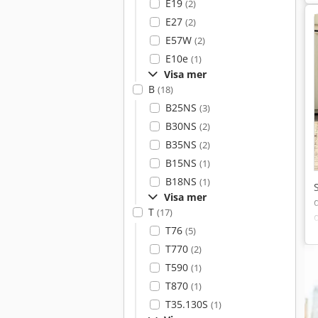
E19
(2)
E27
(2)
E57W
(2)
E10e
(1)
Visa mer
B
(18)
B25NS
(3)
B30NS
(2)
B35NS
(2)
B15NS
(1)
B18NS
(1)
Visa mer
T
(17)
T76
(5)
T770
(2)
T590
(1)
T870
(1)
T35.130S
(1)