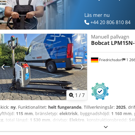
Läs mer nu
+44 20 806 810 84
Manuell pallvagn
Bobcat
LPM15N-
Friedrichsdorf
1 26
1
/
7
Skick:
ny
, Funktionalitet:
helt fungerande
, Tillverkningsår:
2025
, dr
lyfthöjd:
115 mm
, bränsletyp:
elektrisk
, byggnadshöjd:
1 160 mm
,
kg
, total längd:
1 530 mm
, drivtyp:
Elektro
, konstruktionsbredd:
54
Lastcentrum: 600 mm Gaffelbredd: 160 mm Gaffeltjocklek: 47 mm Ski
Framdäcks typ: Vulkollan Framdäcks skick: 80 - 100% Bakdäcks typ: 