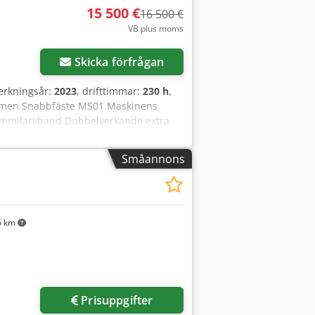
15 500 €
16 500 €
VB plus moms
Skicka förfrågan
lverkningsår:
2023
, drifttimmar:
230 h
,
ommen Snabbfäste MS01 Maskinens
mmilarvband Dubbelverkande extra
g Detta erbjudande är icke-bindande,
äljning förbehålles!
Småannons
6 km
Prisuppgifter