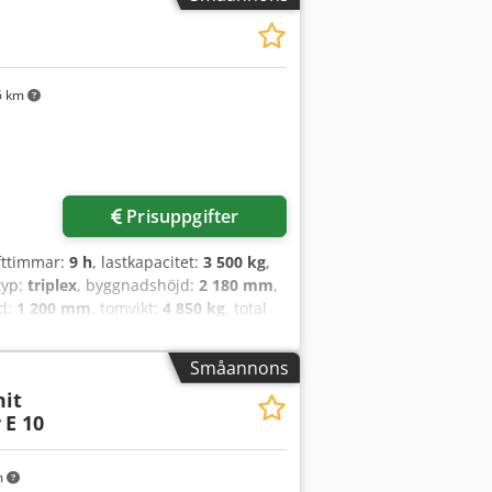
6 km
Prisuppgifter
ifttimmar:
9 h
, lastkapacitet:
3 500 kg
,
typ:
triplex
, byggnadshöjd:
2 180 mm
,
gd:
1 200 mm
, tomvikt:
4 850 kg
, total
ieselgaffeltruck Lastens tyngdpunkt:
llåda: Momentomvandlare
Småannons
typ: Superelastik Cedpfszqwfcex Acfoha
mit
p: Superelastik Bakdäck, storlek:
r
E 10
rdning, 3:e ventil, 4:e ventil,
 fri lyfthöjd, CE-certifikat,
m