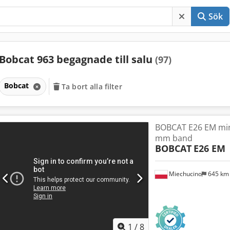
Sök
Bobcat 963 begagnade till salu
(97)
Bobcat
Ta bort alla filter
BOBCAT E26 EM min
mm band
BOBCAT
E26 EM
Miechucino
645 k
1
/
8