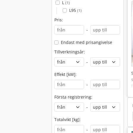
L
(1)
L95
(1)
Pris:
-
Endast med prisangivelse
Tillverkningsår:
-
Effekt [kW]:
-
Första registrering:
-
Takeuchi
Kubota Bx 2370
Kubota Bx 2350
Totalvikt [kg]:
-