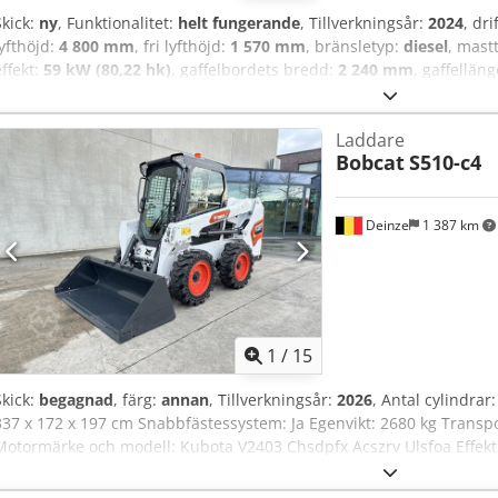
Skick:
ny
, Funktionalitet:
helt fungerande
, Tillverkningsår:
2024
, dr
lyfthöjd:
4 800 mm
, fri lyfthöjd:
1 570 mm
, bränsletyp:
diesel
, mast
effekt:
59 kW (80,22 hk)
, gaffelbordets bredd:
2 240 mm
, gaffellän
drivtyp:
Diesel
, Dieseldriven gaffeltruck Lastcentrum: 600 mm Chjd
Gaffeltjocklek: 75 mm ISO-klass: Terminal West Masttyp: Triplex 
Laddare
Hastighetsklass: 20 Skick: Ny maskin Tekniskt skick: Ny Däck fram t
Bobcat
S510-c4
Däck bak typ: Superelastiska Däck bak skick: Nya Sidoförskjutare, gaf
hydraulventil, 4:e hydraulventil, bakre arbetsstrålkastare, främre ar
frilyft, CE-certifikat, innerbackspegel, ytterbackspeglar, varningslj
Deinze
1 387 km
1
/
15
Skick:
begagnad
, färg:
annan
, Tillverkningsår:
2026
, Antal cylindrar:
337 x 172 x 197 cm Snabbfästessystem: Ja Egenvikt: 2680 kg Trans
Motormärke och modell: Kubota V2403 Chsdpfx Acszrv Ulsfoa Effekt: 
Däckstorlek: Fram- och bakhjul: 30×10-16 Skopbredd: 1730 mm Utru
funktion: Ingen CE-märkning eller registrering Ingen dokumentatio