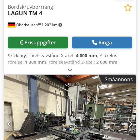
Bordskruvborrning
LAGUN
TM 4
Oberhausen
1 202 km
Prisuppgifter
Ringa
Skick:
ny
, rörelseavstånd X-axel:
4 000 mm
, Y-axelns
rörelse:
1 300 mm
, rörelseavstånd Z-axel:
2 000 mm
,
bordbelastning:
10 000 kg
, spindelhastighet (max):
6 000
varv/min
, bordlängd:
1 800 mm
, bordbredd:
1 800 mm
,
Småannons
snabbmatning X-axel:
30 000 m/min
, snabb snabbmatning
Y-axel:
30 000 m/min
, snabbframkörning Z-axel:
30 000
m/min
, fräshuvudets position:
Universal-Diagonal-
Fräskopf
, Utrustning:
varvtal steglöst justerbart
, LAGUN
TM 4 T-modell körportalsfräscenter LAGUN TM 4 är ett
mycket stabilt körportalsfräscenter i T-modellutförande för
tung och precisionskrävande bearbetning. Perfekt för såväl
enstyckstillverkning som serieproduktion där högsta krav
ställs på styvhet, noggrannhet och driftsäkerhet. Dina