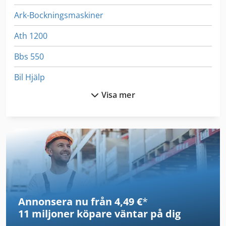
Ark-Bockningsmaskiner
Ath 1200
Bbs 550
Bil Hjälp
Visa mer
Bil Spänningsomvandlare
Bil Utbud
Bockmaskin För Profil
Borrning Center
D 460 Fxl
Annonsera nu från 4,49 €
*
Da 160
11 miljoner köpare
väntar på dig
Dws 200