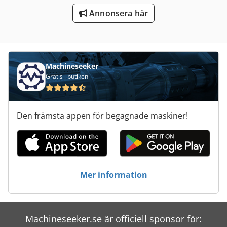
Annonsera här
Verktyg För Mätning
Verktyg För Träbearbetning
Machineseeker
Gratis i butiken
Den främsta appen för begagnade maskiner!
Mer information
Machineseeker.se är officiell sponsor för: