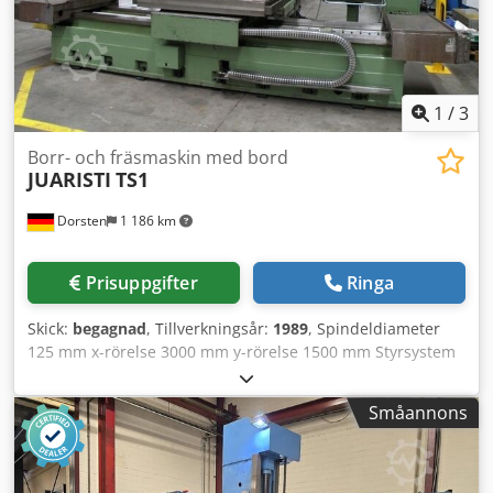
1
/
3
Borr- och fräsmaskin med bord
JUARISTI
TS1
Dorsten
1 186 km
Prisuppgifter
Ringa
Skick:
begagnad
, Tillverkningsår:
1989
, Spindeldiameter
125 mm x-rörelse 3000 mm y-rörelse 1500 mm Styrsystem
Heidenhain TNC 355 Fäste ISO 50 w-axel 600 mm
Bordstorlek 1200 x 1500 mm Bordsbelastning 5 t
Småannons
Spindelvarvtal 12 - 2300 varv/min Spänning 380 V
Automatiskt verktygsväxlare (40 positioner)
Spåntransportör Kylvätskesystem Spindelstöd De tekniska
uppgifterna är tillverkar- eller operatörsuppgifter och