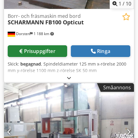
1
/
10
Borr- och fräsmaskin med bord
SCHARMANN
FB100 Opticut
Dorsten
1 188 km
Prisuppgifter
Ringa
Skick:
begagnad
, Spindeldiameter 125 mm x-rörelse 2000
mm y-rörelse 1100 mm z-rörelse SK 50 mm
Spindelupptagning Philips 2500 Digitala displayen Philips
Varvtal 925 varv/min Spindelslag 800 mm Bord 1000x1400
Småannons
mm De tekniska uppgifterna är tillverkarens resp.
användarens uppgifter och därmed ej bindande för oss.
Mellanförsäljning förbehålles; endast våra affärs- och
försäljningsvillkor gäller. Om oss mer än 400 egna
maskiner i lager över 15 000 m² lageryta, krankapacitet 70
ton mer än 10 000 artiklar tillbehör för din verkstad Vill du
sälja maskiner, produktionslinjer eller hela din
verksamhet, kontakta oss. Fler erbjudanden hittar du på