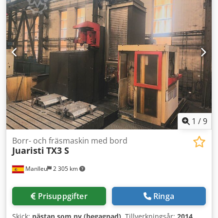
Dwsdpox U Dfyefx Ai Sea CNC styrsystem: SELCA 1200
1
/
9
Borr- och fräsmaskin med bord
Juaristi
TX3 S
Manlleu
2 305 km
Prisuppgifter
Ringa
Skick:
nästan som ny (begagnad)
, Tillverkningsår:
2014
,