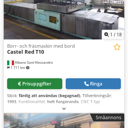
vår webbplats. Visning är möjlig efter överenskommelse. Vi
ser fram emot ert besök. Ditt Markus Hirsch Team Dedeyt
R Anepfx Ai Sowa
1
/
18
Borr- och fräsmaskin med bord
Castel Red
T10
Albano Sant'Alessandro
1 711 km
Prisuppgifter
Ringa
Skick:
färdig att användas (begagnad)
, Tillverkningsår:
1993
, Funktionalitet:
helt fungerande
, CNC T-typ
borrmaskin CASTEL RED X-rörelse: 4000 mm Y-rörelse:
2000 mm Z-rörelse: 700 mm (spindel) W-rörelse: 2500 mm
Småannons
(kolumn) Roterande bord: 1800 x 1600 mm (hydrostatisk)
Bordsindexering: 0,001° Bordets lastkapacitet: 12 ton