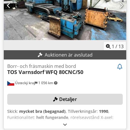
Total anslutningseffekt 63 kVA Utrustning/tillbehör: - NC-
styrning Heidenhain Siemens 840 D - 60-positions
verktygsväxlare - Kylvätskesystem med högtryckspump 30
l/min, 20 bar - Dokumentation
1
/
13
Auktionen är avslutad
Borr- och fräsmaskin med bord
TOS Varnsdorf
WFQ 80CNC/50
Ústecký kraj
1 056 km
Detaljer
Skick:
mycket bra (begagnad)
, Tillverkningsår:
1990
,
Funktionalitet:
helt fungerande
, rörelseavstånd X-axel:
1 600 mm
, Y-axelns rörelse:
920 mm
, rörelseavstånd Z-
axel:
950 mm
, spindeldiameter:
128 mm
, kontrollermodell: