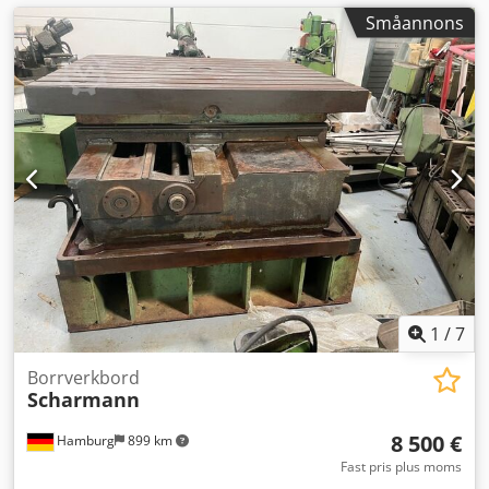
Småannons
1
/
7
Borrverkbord
Scharmann
8 500 €
Hamburg
899 km
Fast pris plus moms