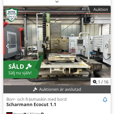
mm W-axel (längsgående spindel): 600 mm
Borrspindelvarvtal: 1–2000 varv/min Spindelupptagning
Auktion
ISO: 50 Bordstorlek: 1000 x 1000 mm Totalt effektbehov: 55
kW Maskinens vikt ca: 18 t Dwedpfx Aext El Aoi Ssa
Moderniserad med CNC HEIDENHAIN TNC 426 år 1999
Automatiskt verktygsväxlarsystem för 40 verktyg
Kylvätskesystem
SÅLD
Sälj nu själv!
1
/
16
Auktionen är avslutad
Borr- och fräsmaskin med bord
Scharmann
Ecocut 1.1
Hessen
1 311 km