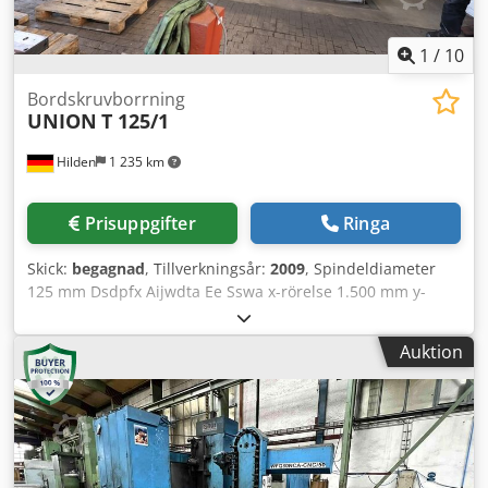
1
/
10
Bordskruvborrning
UNION
T 125/1
Hilden
1 235 km
Prisuppgifter
Ringa
Skick:
begagnad
, Tillverkningsår:
2009
, Spindeldiameter
125 mm Dsdpfx Aijwdta Ee Sswa x-rörelse 1.500 mm y-
rörelse 1.250 mm z-rörelse 1.000 mm Bordets
uppspänningsyta 1.000 x 1.250 mm w-rörelse 550 mm
Auktion
Arbetsstyckets vikt 6.000 kg Pinolslag 550 mm Verktygsfäste
ISO 50 Spindelvarvtal 5–3.700 varv/min Max. vridmoment
2012 Nm Matningshastighet 1–6000 (x-axel) mm/min
Matningshastighet 1–6000 (y-axel) mm/min
Matningshastighet 1–6000 (z-axel) mm/min Snabbmatning
x/y/z 15/15/15 m/min Platsbehov ca 7,51 x 5,07 x 3,33 m