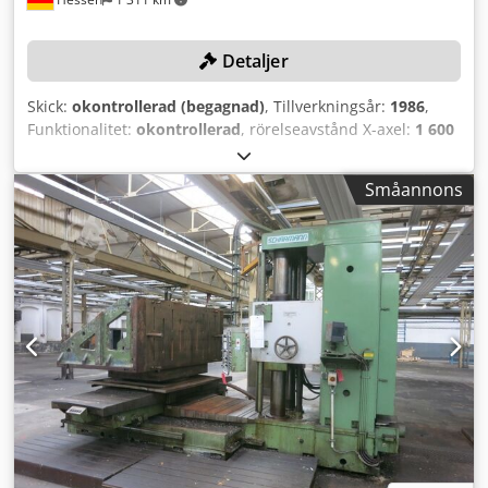
Detaljer
Skick:
okontrollerad (begagnad)
, Tillverkningsår:
1986
,
Funktionalitet:
okontrollerad
, rörelseavstånd X-axel:
1 600
mm
, Y-axelns rörelse:
1 300 mm
, rörelseavstånd Z-axel:
1 200 mm
, varvtal (max):
3 000 varv/min
, kontrollermodell:
Småannons
Heidenhain iTNC 530
, Maskinen genomgicks och
renoverades grundligt 2011! TEKNISKA DATA
Rörelseomfång X-axel: 1.600 mm Rörelseomfång Y-axel:
1.300 mm Rörelseomfång Z-axel: 1.200 mm B-axel: 360°
Varvtalsområde: 12 – 3.000 varv/min Bordstorlek: 1.200 mm
x 1.000 mm Maximal bordbelastning: 12.000 kg
Verktygshållare: SK 50 Antal verktygsplatser: 54
Dedpfxeyfpu Tj Ai Sjwa MASKININFORMATION Styrning:
Heidenhain iTNC 530 Drivkraft: 22 kW