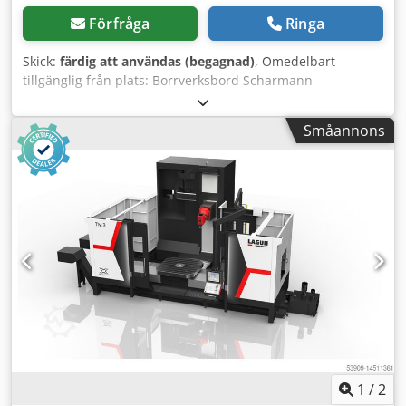
Förfråga
Ringa
Skick:
färdig att användas (begagnad)
, Omedelbart
tillgänglig från plats: Borrverksbord Scharmann
Tillverkningsår: ca 1985 Bordstorlek: 1800 x 1600 mm
Bordbelastning: 20 ton Rörelse x-axel: 1250 mm Elektrisk
Småannons
drift: 4 kW Vikt: 9 ton Dodpfx Aozrbx Nji Sewa Pris: 8.500
euro exkl. moms, EXW från plats.
1
/
2