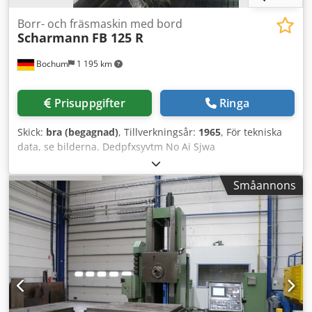
vätska - Arbetsstyckesinkapsling
Borr- och fräsmaskin med bord
Scharmann
FB 125 R
Bochum
1 195 km
Prisuppgifter
Ringa
Skick:
bra (begagnad)
, Tillverkningsår:
1965
, För tekniska
data, se bilderna. Dedpfxsyvtm No Ai Sjwa
Småannons