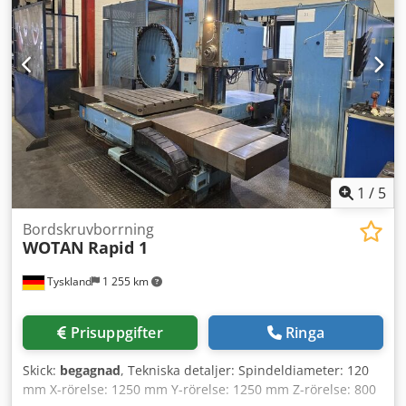
därför ej bindande för oss. Mellanförsäljning förbehålles;
endast våra allmänna försäljningsvillkor gäller. Om oss
Över 400 egna maskiner i lager mer än 15 000 m² lageryta,
krankapacitet 70 t mer än 10 000 tillbehörsartiklar för din
verkstad Vill du sälja maskiner, produktionslinjer eller hela
verksamheter? Kontakta oss gärna. Dodpfx Aisyqurzj Sowa
Fler erbjudanden hittar du på vår webbplats. Visning kan
bokas efter överenskommelse. Vi ser fram emot ditt besök.
Ditt Markus Hirsch-team
1
/
5
Bordskruvborrning
WOTAN
Rapid 1
Tyskland
1 255 km
Prisuppgifter
Ringa
Skick:
begagnad
, Tekniska detaljer: Spindeldiameter: 120
mm X-rörelse: 1250 mm Y-rörelse: 1250 mm Z-rörelse: 800