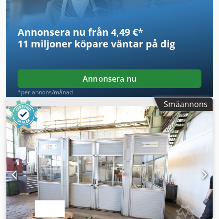
plats ✔ Snabb reservdelsförsörjning ✔ Utbildning och
instruktion ingår ✔ Referensmaskiner tillgängliga i
Tyskland Kontakta oss – vi ger dig gärna rådgivning och tar
Annonsera nu från 4,49 €
*
fram ett individuellt erbjudande.
11 miljoner köpare
väntar på dig
Annonsera nu
*per annons/månad
Småannons